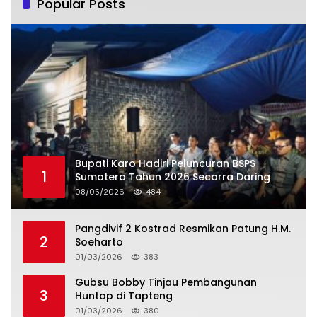
Popular Posts
Bupati Karo Hadiri Peluncuran BSPS
1
Sumatera Tahun 2026 Secarra Daring
08/05/2026
484
Pangdivif 2 Kostrad Resmikan Patung H.M.
2
Soeharto
01/03/2026
383
Gubsu Bobby Tinjau Pembangunan
3
Huntap di Tapteng
01/03/2026
380