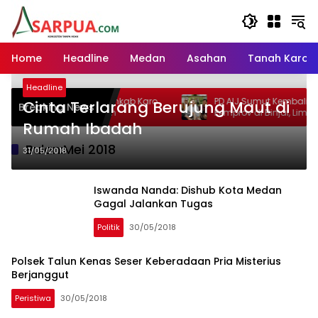
Langsung
ke
konten
Home
Headline
Medan
Asahan
Tanah Karo
Headline
1 RI, Pemkab Karo
PD AIJ Sumut Kembali Amankan Aset
Cinta Terlarang Berujung Maut di
Breaking News
Kegiatan
Pemprov di Binjai, Lima Rumah Dinas Eks
Rumah Ibadah
Bioskop Ria Dibongkar
Bulan:
Mei 2018
31/05/2018
Iswanda Nanda: Dishub Kota Medan
Gagal Jalankan Tugas
Politik
30/05/2018
Polsek Talun Kenas Seser Keberadaan Pria Misterius
Berjanggut
Peristiwa
30/05/2018