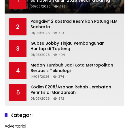
1
Sumatera Tahun 2026 Secarra Daring
08/05/2026
493
Pangdivif 2 Kostrad Resmikan Patung H.M.
2
Soeharto
01/03/2026
410
Gubsu Bobby Tinjau Pembangunan
3
Huntap di Tapteng
01/03/2026
404
Medan Tumbuh Jadi Kota Metropolitan
4
Berbasis Teknologi
14/05/2026
374
Kodim 0208/Asahan Rehab Jembatan
5
Perintis di Mandarsah
01/03/2026
372
Kategori
Advertorial