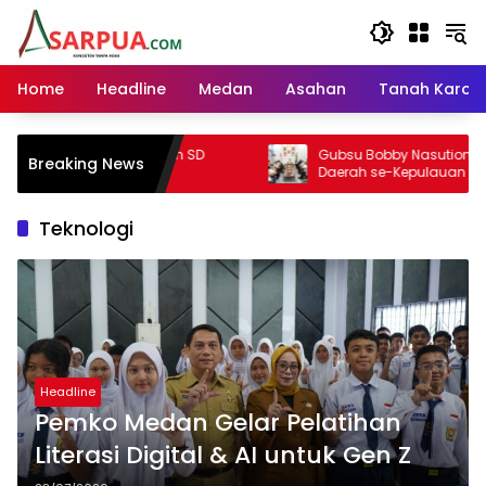
Langsung
ke
konten
Home
Headline
Medan
Asahan
Tanah Karo
angun SD
Gubsu Bobby Nasution Minta Kepala
Breaking News
ra
Daerah se-Kepulauan Nias Percepat
Usulan BKP 2027
Teknologi
Headline
Pemko Medan Gelar Pelatihan
Literasi Digital & AI untuk Gen Z