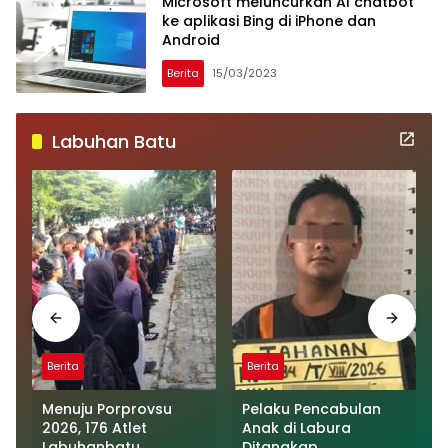
Microsoft meluncurkan AI chatbot
ke aplikasi Bing di iPhone dan
Android
Berita
15/03/2023
Labuhan Batu
Berita
Berita
Menuju Porprovsu
Pelaku Pencabulan
2026, 176 Atlet
Anak di Labura
Labuhanbatu
Ditangkap