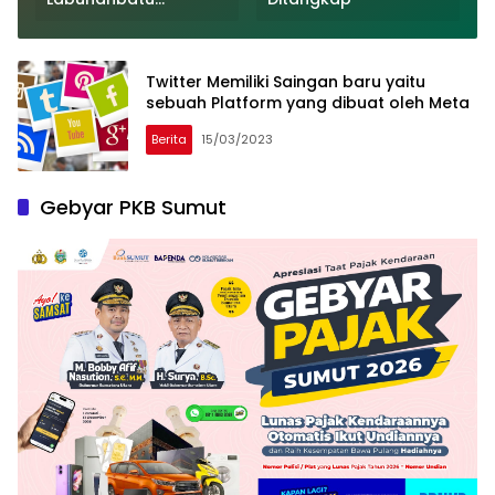
r
Dimotivasi dan Diberi
Uang Puding
Twitter Memiliki Saingan baru yaitu
sebuah Platform yang dibuat oleh Meta
Berita
15/03/2023
Gebyar PKB Sumut