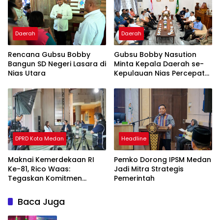
Daerah
Daerah
Rencana Gubsu Bobby
Gubsu Bobby Nasution
Bangun SD Negeri Lasara di
Minta Kepala Daerah se-
Nias Utara
Kepulauan Nias Percepat
Usulan BKP 2027
DPRD Kota Medan
Headline
Maknai Kemerdekaan RI
Pemko Dorong IPSM Medan
Ke-81, Rico Waas:
Jadi Mitra Strategis
Tegaskan Komitmen
Pemerintah
Pelayanan Primer
Baca Juga