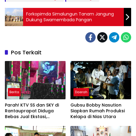
Forkopimda Simalungun Tanam Jangung
Dukung Swamembada Pangan
Pos Terkait
Berita
Daerah
Parah! KTV SS dan SKY di
Gubsu Bobby Nasution
Rantauprapat Diduga
Siapkan Rumah Produksi
Bebas Jual Ekstasi,
Kelapa di Nias Utara
Harganya Tembus Rp270
Ribu per Butir