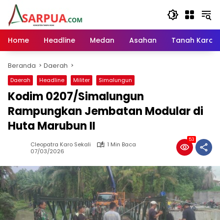
Langsung
ke
konten
Home
Headline
Medan
Asahan
Tanah Karo
Beranda
Daerah
Daerah
Headline
Militer
Simalungun
Kodim 0207/Simalungun
Rampungkan Jembatan Modular di
Huta Marubun II
53
Cleopatra Karo Sekali
1 Min Baca
07/03/2026