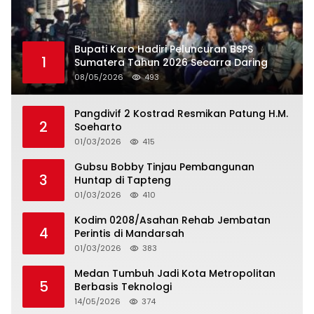
Bupati Karo Hadiri Peluncuran BSPS
1
Sumatera Tahun 2026 Secarra Daring
08/05/2026
493
Pangdivif 2 Kostrad Resmikan Patung H.M.
2
Soeharto
01/03/2026
415
Gubsu Bobby Tinjau Pembangunan
3
Huntap di Tapteng
01/03/2026
410
Kodim 0208/Asahan Rehab Jembatan
4
Perintis di Mandarsah
01/03/2026
383
Medan Tumbuh Jadi Kota Metropolitan
5
Berbasis Teknologi
14/05/2026
374