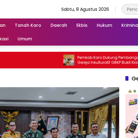
Sabtu, 8 Agustus 2026
an
Tanah Karo
Daerah
Ekbis
Hukum
Krimina
kasi
Umum
Pemkab Karo Dukung Pembangunan
Gereja Inkulturatif GBKP Bukit Klasis Barus
Sibayak
G