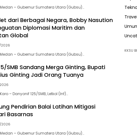
Tekno
Medan – Gubernur Sumatera Utara (Gubsu)…
Trave
et dari Berbagai Negara, Bobby Nasution
Umu
guatan Diplomasi Maritim dan
tan Global
Uncat
/2026
KKSU BI
Medan – Gubernur Sumatera Utara (Gubsu)…
25/SMB Sandang Merga Ginting, Bupati
ius Ginting Jadi Orang Tuanya
2026
ro – Danyonif 125/SMB, Letkol (Inf)…
g Pendirian Balai Latihan Mitigasi
ri Basarnas
3/2026
Medan – Gubernur Sumatera Utara (Gubsu)…