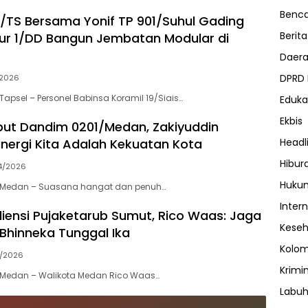
Benc
/TS Bersama Yonif TP 901/Suhul Gading
Berita
ur 1/DD Bangun Jembatan Modular di
Daer
DPRD
2026
apsel – Personel Babinsa Koramil 19/Siais…
Eduka
Ekbis
ut Dandim 0201/Medan, Zakiyuddin
Headl
inergi Kita Adalah Kekuatan Kota
Hibur
4/2026
Huku
 Medan – Suasana hangat dan penuh…
Inter
iensi Pujaketarub Sumut, Rico Waas: Jaga
Kese
hinneka Tunggal Ika
Kolo
4/2026
Krimi
Medan – Walikota Medan Rico Waas…
Labuh