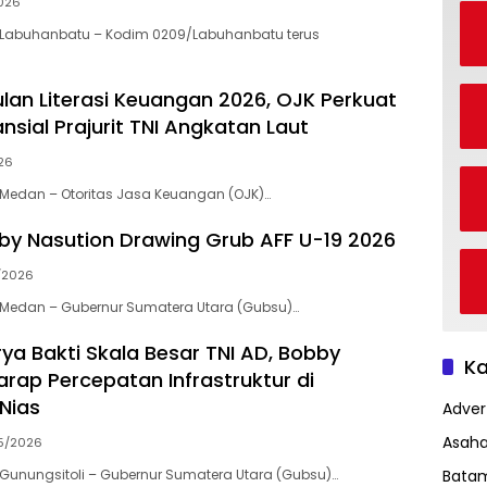
026
Labuhanbatu – Kodim 0209/Labuhanbatu terus
ulan Literasi Keuangan 2026, OJK Perkuat
nansial Prajurit TNI Angkatan Laut
26
Medan – Otoritas Jasa Keuangan (OJK)…
y Nasution Drawing Grub AFF U-19 2026
/2026
Medan – Gubernur Sumatera Utara (Gubsu)…
ya Bakti Skala Besar TNI AD, Bobby
Ka
arap Percepatan Infrastruktur di
Nias
Advert
Asah
5/2026
Bata
Gunungsitoli – Gubernur Sumatera Utara (Gubsu)…