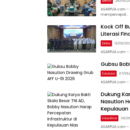
Berita
26/05/2
ASARPUA.com – 
mempercepat…
Kock Off B
Literasi Fi
Ekbis
13/05/20
ASARPUA.com – 
Gubsu Bobb
Edukasi
07/05
ASARPUA.com – 
Dukung Kar
Nasution H
Kepulauan 
Headline
06/0
ASARPUA.com – 