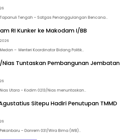
26
Tapanuli Tengah – Satgas Penanggulangan Bencana…
am RI Kunker ke Makodam I/BB
/2026
edan – Menteri Koordinator Bidang Politik…
3/Nias Tuntaskan Pembangunan Jembatan
26
Nias Utara – Kodim 0213/Nias menuntaskan…
I Agustatius Sitepu Hadiri Penutupan TMMD
26
Pekanbaru – Danrem 031/Wira Bima (WB)…