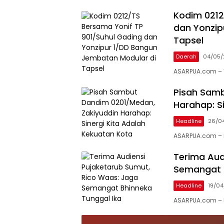
Kodim 0212
dan Yonzip
Tapsel
Daerah
04/05/
ASARPUA.com – T
Pisah Samb
Harahap: S
Headline
26/0
ASARPUA.com –
Terima Aud
Semangat B
Headline
19/0
ASARPUA.com – 