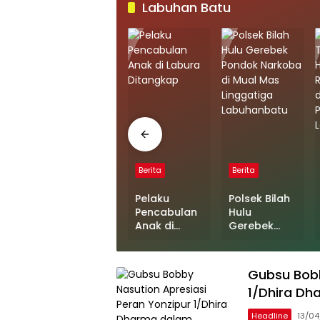
Labuhan Batu
Berita
Berita
Berita
Edarkan
Pelaku
Polsek Bilah
i,
Sabu, Dua
Pencabulan
Hulu
Warga
Anak di
Gerebek
at
Labura
Labura
Pondok
Ditangkap
Ditangkap
Narkoba di
Mual Mas
Gubsu Bobb
sar
Linggatiga
1/Dhira D
Labuhanbat
u
Headline
13/0