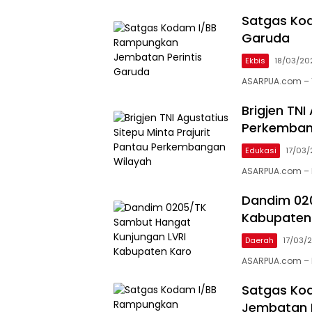
Satgas Ko
Garuda
Ekbis
18/03/20
ASARPUA.com – 
Brigjen TNI
Perkemban
Edukasi
17/03
ASARPUA.com – 
Dandim 02
Kabupaten
Daerah
17/03/
ASARPUA.com – K
Satgas Ko
Jembatan P