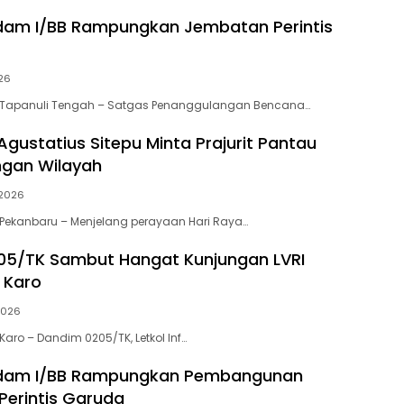
dam I/BB Rampungkan Jembatan Perintis
26
Tapanuli Tengah – Satgas Penanggulangan Bencana…
 Agustatius Sitepu Minta Prajurit Pantau
gan Wilayah
/2026
Pekanbaru – Menjelang perayaan Hari Raya…
05/TK Sambut Hangat Kunjungan LVRI
 Karo
2026
aro – Dandim 0205/TK, Letkol Inf…
dam I/BB Rampungkan Pembangunan
erintis Garuda