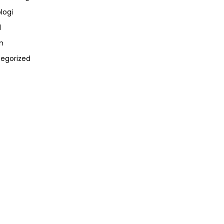
logi
l
m
egorized