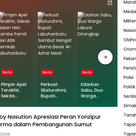
Manda
Meda
Militer
Nasio
Olahr
Otom
Peka
Perist
Berita
Berita
Berita
Berita
Polisi
Pimpin Apel
Perkuat
Edarkan
Pelaku
Politik
Terakhir,
Silaturahmi,
Sabu, Dua
Penca
Sekda
Bupati
Warga
Anak d
Serda
Hasan Heri
Labuhanbat
Labura
Labura
Sima
Rambe
u Sambut
Ditangkap
Ditang
Pamit dari
Hangat
Tanah
y Nasution Apresiasi Peran Yonzipur
ASN Pemkab
Ulama Besar
harma dalam Pembangunan Sumut
Tapan
Labuhanbat
Al-Azhar
u
Mesir
Tapan
4/2026