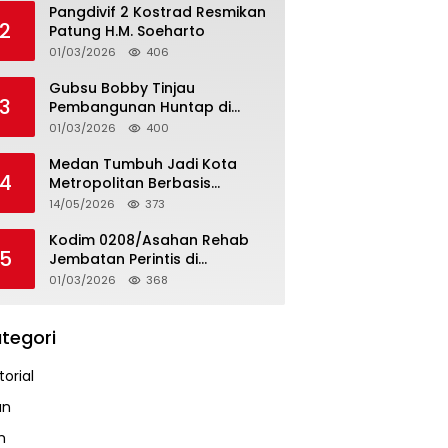
Pangdivif 2 Kostrad Resmikan
2
Patung H.M. Soeharto
01/03/2026
406
Gubsu Bobby Tinjau
3
Pembangunan Huntap di
Tapteng
01/03/2026
400
Medan Tumbuh Jadi Kota
4
Metropolitan Berbasis
Teknologi
14/05/2026
373
Kodim 0208/Asahan Rehab
5
Jembatan Perintis di
Mandarsah
01/03/2026
368
tegori
orial
an
m