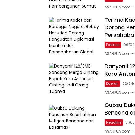
ASARPUA.com – 
Terima Kad
Dorong Pen
Persahaba
Edukasi
06/04
ASARPUA.com – 
Danyonif 1
Karo Anton
Daerah
02/04/
ASARPUA.com – Ka
Gubsu Dukun
Bencana da
Headline
31/0
ASARPUA.com – 