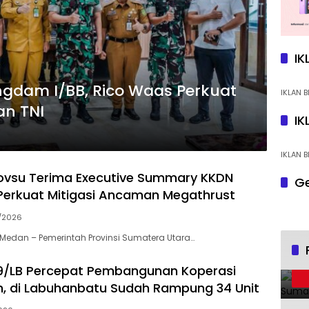
IK
ngdam I/BB, Rico Waas Perkuat
IKLAN B
an TNI
IK
IKLAN B
ovsu Terima Executive Summary KKDN
Ge
 Perkuat Mitigasi Ancaman Megathrust
/2026
edan – Pemerintah Provinsi Sumatera Utara…
9/LB Percepat Pembangunan Koperasi
h, di Labuhanbatu Sudah Rampung 34 Unit