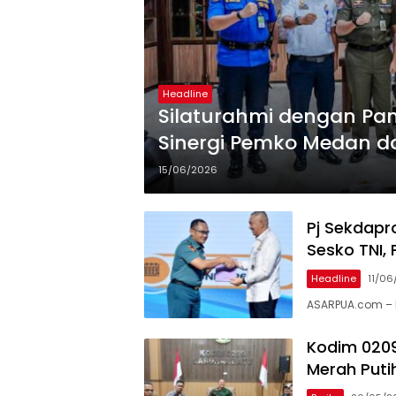
Headline
Silaturahmi dengan Pa
Sinergi Pemko Medan d
15/06/2026
Pj Sekdapr
Sesko TNI,
Headline
11/06
ASARPUA.com – M
Kodim 020
Merah Puti