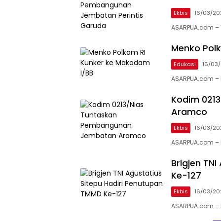
Ekbis
16/03/20
ASARPUA.com – 
Menko Polk
Edukasi
16/03
ASARPUA.com – M
Kodim 021
Aramco
Ekbis
16/03/20
ASARPUA.com – 
Brigjen TN
Ke-127
Ekbis
16/03/20
ASARPUA.com – 