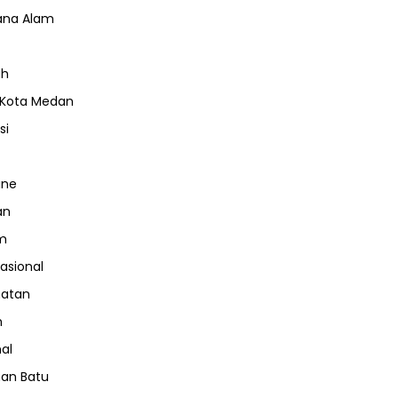
ana Alam
ah
 Kota Medan
si
ine
an
m
nasional
hatan
m
nal
an Batu