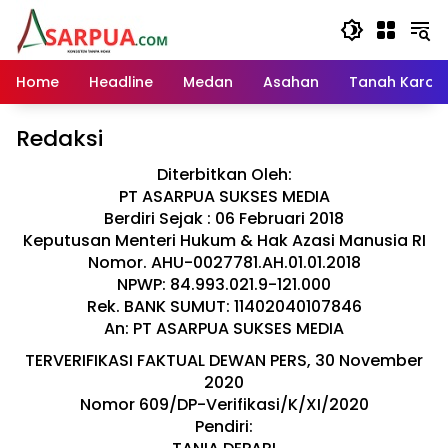
Langsung
ke
konten
Home
Headline
Medan
Asahan
Tanah Karo
Redaksi
Diterbitkan Oleh:
PT ASARPUA SUKSES MEDIA
Berdiri Sejak : 06 Februari 2018
Keputusan Menteri Hukum & Hak Azasi Manusia RI
Nomor. AHU-0027781.AH.01.01.2018
NPWP: 84.993.021.9-121.000
Rek. BANK SUMUT: 11402040107846
An: PT ASARPUA SUKSES MEDIA
TERVERIFIKASI FAKTUAL DEWAN PERS, 30 November
2020
Nomor 609/DP-Verifikasi/K/XI/2020
Pendiri: