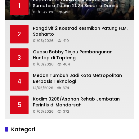
1
Sumatera Tahun 2026 Secarra Daring
08/05/2026
493
Pangdivif 2 Kostrad Resmikan Patung H.M.
2
Soeharto
01/03/2026
410
Gubsu Bobby Tinjau Pembangunan
3
Huntap di Tapteng
01/03/2026
404
Medan Tumbuh Jadi Kota Metropolitan
4
Berbasis Teknologi
14/05/2026
374
Kodim 0208/Asahan Rehab Jembatan
5
Perintis di Mandarsah
01/03/2026
372
Kategori