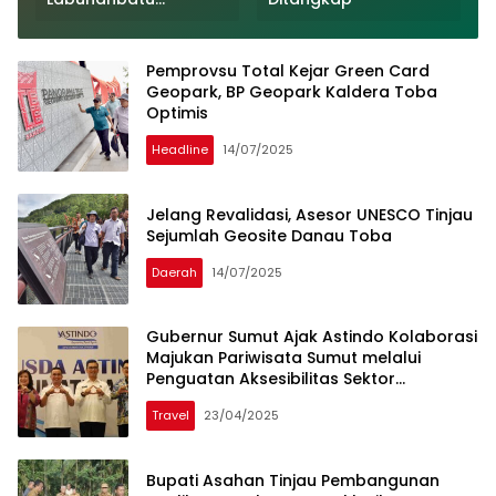
r
Dimotivasi dan Diberi
Uang Puding
Pemprovsu Total Kejar Green Card
Geopark, BP Geopark Kaldera Toba
Optimis
Headline
14/07/2025
Jelang Revalidasi, Asesor UNESCO Tinjau
Sejumlah Geosite Danau Toba
Daerah
14/07/2025
Gubernur Sumut Ajak Astindo Kolaborasi
Majukan Pariwisata Sumut melalui
Penguatan Aksesibilitas Sektor
Transportasi
Travel
23/04/2025
Bupati Asahan Tinjau Pembangunan