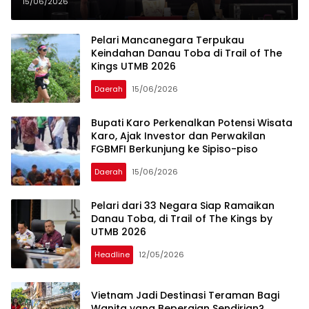
sebagai Destinasi Sport Tourism
15/06/2026
Dunia
Pelari Mancanegara Terpukau
Keindahan Danau Toba di Trail of The
Kings UTMB 2026
Daerah
15/06/2026
Bupati Karo Perkenalkan Potensi Wisata
Karo, Ajak Investor dan Perwakilan
FGBMFI Berkunjung ke Sipiso-piso
Daerah
15/06/2026
Pelari dari 33 Negara Siap Ramaikan
Danau Toba, di Trail of The Kings by
UTMB 2026
Headline
12/05/2026
Vietnam Jadi Destinasi Teraman Bagi
Wanita yang Bepergian Sendirian?