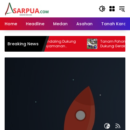
Langsung
ke
konten
Home
Headline
Medan
Asahan
Tanah Karo
ningkatan Jalan Gundaling Dukung
Tanam Pohon Trembesi
Breaking News
ses Wisata dan Kenyamanan
Dukung Gerakan Langit
syarakat