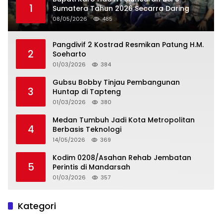
1
Sumatera Tahun 2026 Secarra Daring
08/05/2026
485
Pangdivif 2 Kostrad Resmikan Patung H.M.
2
Soeharto
01/03/2026
384
Gubsu Bobby Tinjau Pembangunan
3
Huntap di Tapteng
01/03/2026
380
Medan Tumbuh Jadi Kota Metropolitan
4
Berbasis Teknologi
14/05/2026
369
Kodim 0208/Asahan Rehab Jembatan
5
Perintis di Mandarsah
01/03/2026
357
Kategori