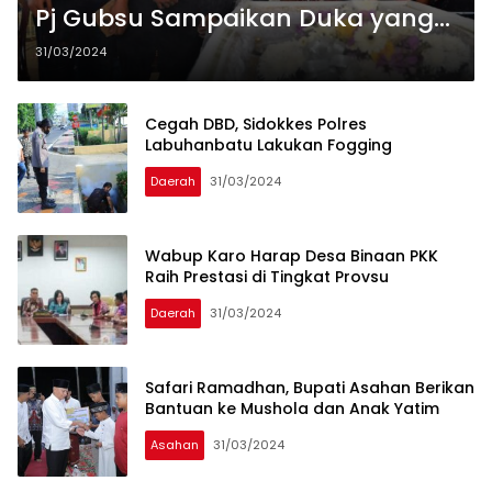
Pj Gubsu Sampaikan Duka yang
Mendalam
31/03/2024
Cegah DBD, Sidokkes Polres
Labuhanbatu Lakukan Fogging
Daerah
31/03/2024
Wabup Karo Harap Desa Binaan PKK
Raih Prestasi di Tingkat Provsu
Daerah
31/03/2024
Safari Ramadhan, Bupati Asahan Berikan
Bantuan ke Mushola dan Anak Yatim
Asahan
31/03/2024