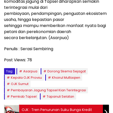
komoditas jagung di Tapsel diharapkan semakin
terintegrasi mulai dari
pembiayaan, pendampingan, penguatan ekosistem
usaha, hingga kepastian pasar
sehingga mampu memberikan manfaat nyata bagi
petani dan perekonomian daerah
secara berkelanjutan. (Asarpua)
Penulis : Serasi Sembiring
Post Views:
78
Tag:
Asarpua
Dorong Skema Sejagat
Kepala OJK Provsu
Khoirul Muttaqien
OJK Sumut
Pembayaran Jagung Tapsel Kian Terintegrasi
Pemkab Tapsel
Tapanuli Selatan
OJK : Tren Penurunan Suku Bunga Kredit