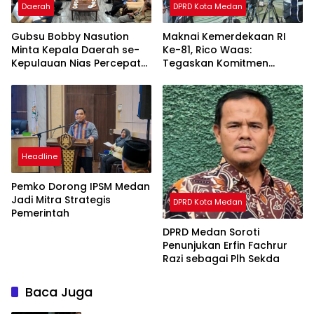
Daerah
DPRD Kota Medan
Gubsu Bobby Nasution
Maknai Kemerdekaan RI
Minta Kepala Daerah se-
Ke-81, Rico Waas:
Kepulauan Nias Percepat
Tegaskan Komitmen
Usulan BKP 2027
Pelayanan Primer
Headline
Pemko Dorong IPSM Medan
Jadi Mitra Strategis
DPRD Kota Medan
Pemerintah
DPRD Medan Soroti
Penunjukan Erfin Fachrur
Razi sebagai Plh Sekda
Baca Juga