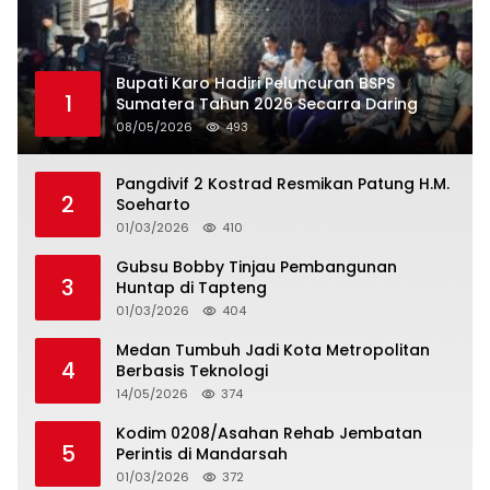
Bupati Karo Hadiri Peluncuran BSPS
1
Sumatera Tahun 2026 Secarra Daring
08/05/2026
493
Pangdivif 2 Kostrad Resmikan Patung H.M.
2
Soeharto
01/03/2026
410
Gubsu Bobby Tinjau Pembangunan
3
Huntap di Tapteng
01/03/2026
404
Medan Tumbuh Jadi Kota Metropolitan
4
Berbasis Teknologi
14/05/2026
374
Kodim 0208/Asahan Rehab Jembatan
5
Perintis di Mandarsah
01/03/2026
372