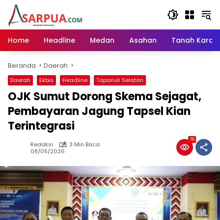
Langsung
ke
konten
Home
Headline
Medan
Asahan
Tanah Karo
Beranda
Daerah
Daerah
Ekbis
Headline
Tapanuli Selatan
OJK Sumut Dorong Skema Sejagat,
Pembayaran Jagung Tapsel Kian
Terintegrasi
78
Redaksi
3 Min Baca
08/05/2026