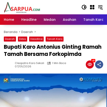
Langsung
ke
konten
Home
Headline
Medan
Asahan
Tanah Karo
Beranda
Daerah
Daerah
Ekbis
Headline
Tanah Karo
Bupati Karo Antonius Ginting Ramah
Tamah Bersama Forkopimda
48
Cleopatra Karo Sekali
1 Min Baca
07/05/2026