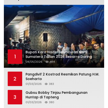
Bupati Karo Hadiri Peluncuran BSPS
1
Sumatera Tahun 2026 Secarra Daring
08/05/2026
484
Pangdivif 2 Kostrad Resmikan Patung H.M.
2
Soeharto
01/03/2026
383
Gubsu Bobby Tinjau Pembangunan
3
Huntap di Tapteng
01/03/2026
380