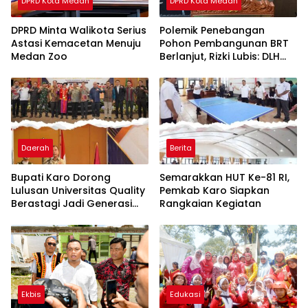
DPRD Kota Medan
DPRD Kota Medan
DPRD Minta Walikota Serius
Polemik Penebangan
Astasi Kemacetan Menuju
Pohon Pembangunan BRT
Medan Zoo
Berlanjut, Rizki Lubis: DLH
Medan Jangan Buang
Badan
Daerah
Berita
Bupati Karo Dorong
Semarakkan HUT Ke-81 RI,
Lulusan Universitas Quality
Pemkab Karo Siapkan
Berastagi Jadi Generasi
Rangkaian Kegiatan
Inovatif dan Berintegritas
Ekbis
Edukasi