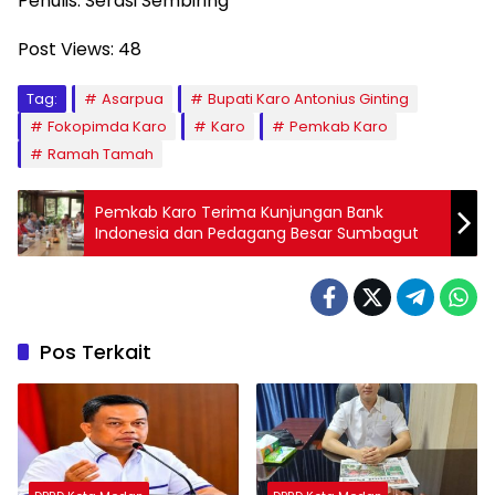
Penulis: Serasi Sembiring
Post Views:
48
Tag:
Asarpua
Bupati Karo Antonius Ginting
Fokopimda Karo
Karo
Pemkab Karo
Ramah Tamah
Pemkab Karo Terima Kunjungan Bank
Indonesia dan Pedagang Besar Sumbagut
Pos Terkait