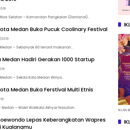
2019
Nias Selatan – Komandan Pangkalan (Danlanal)…
IK
kota Medan Buka Pucuk Coolinary Festival
/2019
Medan – Sebanyak 80 tenant makanan…
 Medan Hadiri Gerakan 1000 Startup
019
Medan – Sekda Kota Medan Wiriya…
ota Medan Buka Ferstival Multi Etnis
019
Medan – Wakil Walikota Akhyar Nasution…
IKLAN B
Soewondo Lepas Keberangkatan Wapres
IK
ri Kualanamu