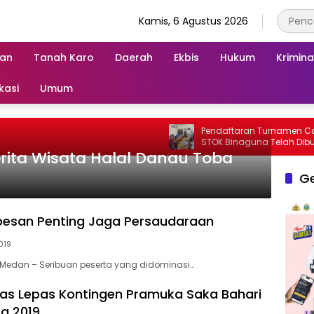
Kamis, 6 Agustus 2026
an
Tanah Karo
Daerah
Ekbis
Hukum
Krimina
kasi
Umum
Pendaftaran Turnamen Catur SIWO PWI-
STOK Binaguna Telah Dibuka
rita Wisata Halal Danau Toba
G
pesan Penting Jaga Persaudaraan
019
Medan – Seribuan peserta yang didominasi…
ias Lepas Kontingen Pramuka Saka Bahari
ra 2019