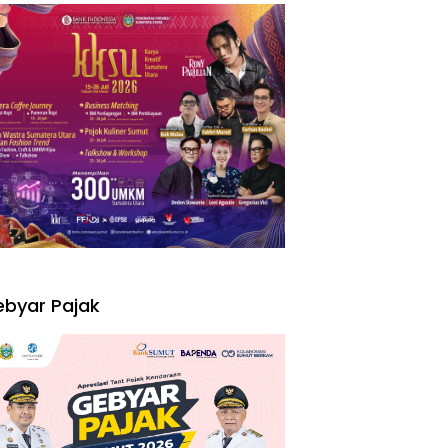
I
byar Pajak