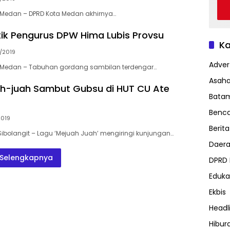
Medan – DPRD Kota Medan akhirnya…
ik Pengurus DPW Hima Lubis Provsu
Ka
/2019
Advert
Medan – Tabuhan gordang sambilan terdengar…
Asah
h-juah Sambut Gubsu di HUT CU Ate
Bata
Benc
2019
Berita
bolangit – Lagu ‘Mejuah Juah’ mengiringi kunjungan…
Daer
Selengkapnya
DPRD
Eduka
Ekbis
Headl
Hibur