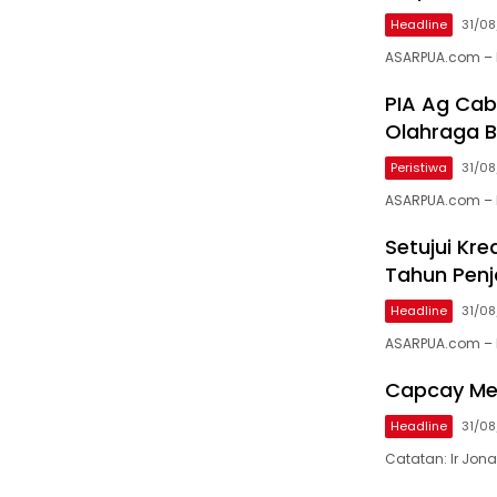
Headline
31/08
ASARPUA.com – 
PIA Ag Cab
Olahraga 
Peristiwa
31/08
ASARPUA.com – 
Setujui Kre
Tahun Penj
Headline
31/08
ASARPUA.com – 
Capcay Men
Headline
31/08
Catatan: Ir Jona