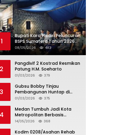
Bupati Karo Hadiri Peluncuran
1
BSPS Sumatera Tahun 2026
Secarra Daring
08/05/2026
483
Pangdivif 2 Kostrad Resmikan
2
Patung H.M. Soeharto
01/03/2026
379
Gubsu Bobby Tinjau
3
Pembangunan Huntap di
Tapteng
01/03/2026
375
Medan Tumbuh Jadi Kota
4
Metropolitan Berbasis
Teknologi
14/05/2026
368
Kodim 0208/Asahan Rehab