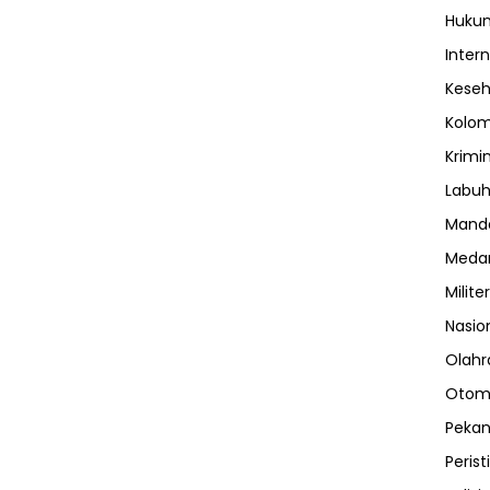
Huku
Inter
Kese
Kolo
Krimi
Labuh
Manda
Meda
Militer
Nasio
Olahr
Otom
Peka
Perist