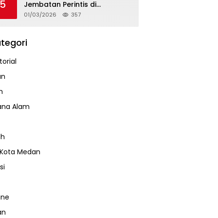
5
Jembatan Perintis di
Mandarsah
01/03/2026
357
tegori
orial
an
m
ana Alam
ah
 Kota Medan
si
ine
an