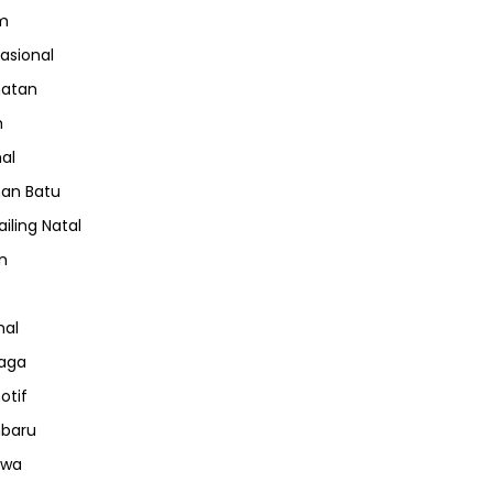
m
nasional
hatan
m
nal
an Batu
iling Natal
n
nal
aga
otif
nbaru
iwa