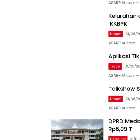
ASARPUA.com – 
Kelurahan 
KKBPK
Umum
31/08/2
ASARPUA.com – 
Aplikasi T
Travel
31/08/2
ASARPUÀ.com –
Talkshow S
Umum
31/08/2
ASARPUA.com –
DPRD Medan
Rp6,09 T
Headline
31/08