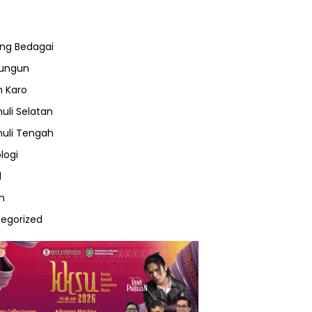
ng Bedagai
lungun
 Karo
uli Selatan
uli Tengah
logi
l
m
egorized