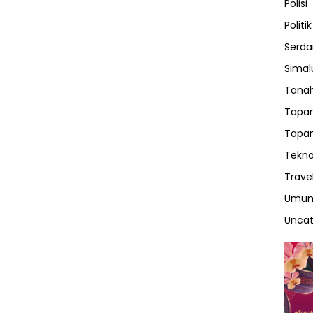
Polisi
Politik
Serda
Sima
Tanah
Tapan
Tapan
Tekno
Trave
Umu
Uncat