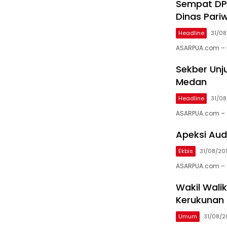
Sempat DP
Dinas Pariwi
Headline
31/08
ASARPUA.com – 
Sekber Unj
Medan
Headline
31/08
ASARPUA.com – J
Apeksi Aud
Ekbis
31/08/20
ASARPUA.com – J
Wakil Wali
Kerukunan
Umum
31/08/2