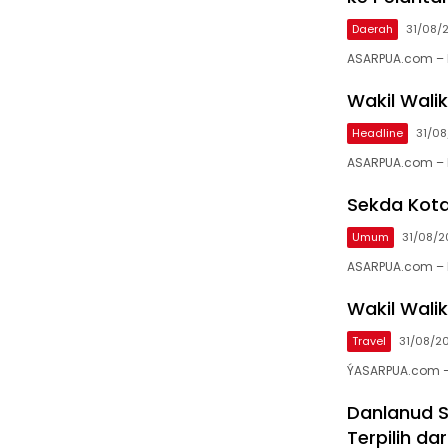
Daerah
31/08/
ASARPUA.com – 
Wakil Wali
Headline
31/08
ASARPUA.com – 
Sekda Kota
Umum
31/08/2
ASARPUA.com – 
Wakil Walik
Travel
31/08/2
ÝASARPUA.com – 
Danlanud 
Terpilih da