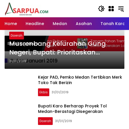
Langsung
ke
konten
Home
Headline
Medan
Asahan
Tanah Karo
Daerah
n Gundaling Dukung
Tanam Pohon Trembesi, Pemkab Karo
Musrenbang Kelurahan Gung
Breaking News
n Kenyamanan
Dukung Gerakan Langit Biru
Negeri, Bupati: Prioritaskan
Kebersihan dan Drainase
Bulan:
Januari 2019
31/01/2019
Kejar PAD, Pemko Medan Tertibkan Merk
Toko Tak Berizin
Ekbis
31/01/2019
Bupati Karo Berharap Proyek Tol
Medan-Berastagi Disegerakan
Daerah
31/01/2019