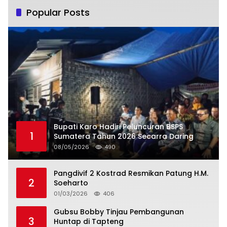
Popular Posts
Bupati Karo Hadiri Peluncuran BSPS
1
Sumatera Tahun 2026 Secarra Daring
08/05/2026
490
Pangdivif 2 Kostrad Resmikan Patung H.M.
2
Soeharto
01/03/2026
406
Gubsu Bobby Tinjau Pembangunan
3
Huntap di Tapteng