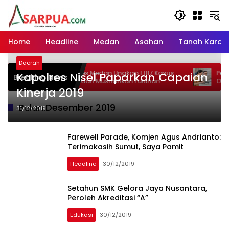
Langsung
ke
konten
Home
Headline
Medan
Asahan
Tanah Karo
Daerah
olrestabes Medan Ungkap 1.187 Kasus
Pemprovsu Perkuat Pen
Kapolres Nisel Paparkan Capaian
Breaking News
arkoba dan Musnahkan Puluhan
Optimalkan Implemen
ilogram Barang Bukti
Kinerja 2019
Nomor 2 Tahun 2026
Bulan:
Desember 2019
31/12/2019
Farewell Parade, Komjen Agus Andrianto:
Terimakasih Sumut, Saya Pamit
Headline
30/12/2019
Setahun SMK Gelora Jaya Nusantara,
Peroleh Akreditasi “A”
Edukasi
30/12/2019