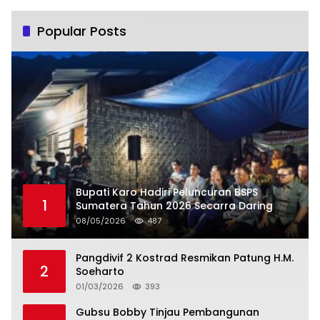
Popular Posts
Bupati Karo Hadiri Peluncuran BSPS
1
Sumatera Tahun 2026 Secarra Daring
08/05/2026
487
Pangdivif 2 Kostrad Resmikan Patung H.M.
2
Soeharto
01/03/2026
393
Gubsu Bobby Tinjau Pembangunan