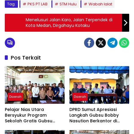
Tag:
PKS PT LAB
STM Hulu
Wabah lalat
Menelusuri Jalan Karo, Jalan Terpendek di
Kota Medan, Dirgahayu Kotaku
Pos Terkait
Daerah
Daerah
Pelajar Nias Utara
DPRD Sumut Apresiasi
Bersyukur Program
Langkah Gubsu Bobby
Sekolah Gratis Gubsu
Nasution Berkantor di
Bobby Nasution Ringankan
Kepulauan Nias, Percepat
Beban Orang Tua
Pembangunan