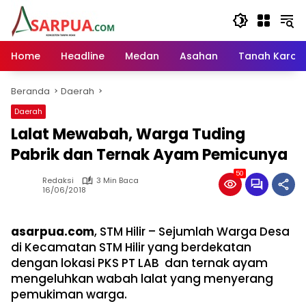
Langsung
ke
konten
Home
Headline
Medan
Asahan
Tanah Karo
Beranda
Daerah
Daerah
Lalat Mewabah, Warga Tuding
Pabrik dan Ternak Ayam Pemicunya
50
Redaksi
3 Min Baca
16/06/2018
asarpua.com
, STM Hilir – Sejumlah Warga Desa
di Kecamatan STM Hilir yang berdekatan
dengan lokasi PKS PT LAB dan ternak ayam
mengeluhkan wabah lalat yang menyerang
pemukiman warga.