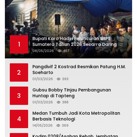
Bupati Karo Hadiri Peluncuran BSPS
1
Sumatera Tahun 2026 Secarra Daring
08/05/2026
487
Pangdivif 2 Kostrad Resmikan Patung H.M.
2
Soeharto
01/03/2026
393
Gubsu Bobby Tinjau Pembangunan
3
Huntap di Tapteng
01/03/2026
388
Medan Tumbuh Jadi Kota Metropolitan
4
Berbasis Teknologi
14/05/2026
369
Kodim 0208/Asahan Rehab Jembatan