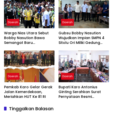
Daerah
Daerah
Warga Nias Utara Sebut
Gubsu Bobby Nasution
Bobby Nasution Bawa
Wujudkan Impian SMPN 4
Semangat Baru
Sitolu Ori Miliki Gedung
Pembangunan
Permanen
Daerah
Daerah
Pemkab Karo Gelar Gerak
Bupati Karo Antonius
Jalan Kemerdekaan,
Ginting Serahkan Surat
Meriahkan HUT Ke 81 RI
Pernyataan Resmi
Penyerahan Aset RSUD
Kabanjahe
Tinggalkan Balasan