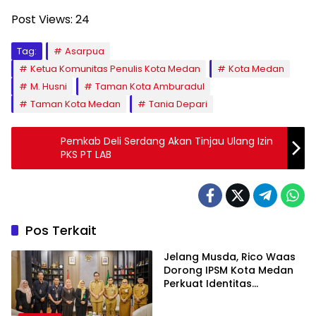
Post Views:
24
Tag:
Asarpua
Ketua Komunitas Penulis Kota Medan
Kota Medan
M. Husni
Taman Kota Amburadul
Taman Kota Medan
Tania Depari
Pemkab Deli Serdang Akan Tinjau Ulang Izin
PKS PT LAB
Pos Terkait
Jelang Musda, Rico Waas
Dorong IPSM Kota Medan
Perkuat Identitas
Organisasi