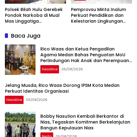
Polsek Bilah Hulu Gerebek
Pemprovsu Minta Inalum
Pondok Narkoba di Mual
Perkuat Pendidikan dan
Mas Linggatiga
Kelestarian Lingkungan
Labuhanbatu
Kawasan Danau Toba
Baca Juga
Rico Waas dan Ketua Pengadilan
Agama Medan Bahas Penguatan MoU
Perlindungan Hak Anak dan Perempuan
Pasca Perceraian ASN
Headline
05/08/2026
Jelang Musda, Rico Waas Dorong IPSM Kota Medan
Perkuat Identitas Organisasi
Headline
05/08/2026
Bobby Nasution Kembali Berkantor di
Nias, Tegaskan Komitmen Berkelanjutan
Bangun Kepulauan Nias
Berita
05/08/2026