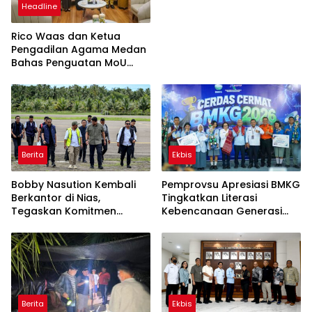
Headline
Rico Waas dan Ketua
Pengadilan Agama Medan
Bahas Penguatan MoU
Perlindungan Hak Anak
dan Perempuan Pasca
Perceraian ASN
Berita
Ekbis
Bobby Nasution Kembali
Pemprovsu Apresiasi BMKG
Berkantor di Nias,
Tingkatkan Literasi
Tegaskan Komitmen
Kebencanaan Generasi
Berkelanjutan Bangun
Muda
Kepulauan Nias
Berita
Ekbis