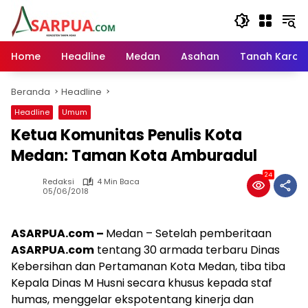
Langsung
ke
konten
Home
Headline
Medan
Asahan
Tanah Karo
Beranda
Headline
Headline
Umum
Ketua Komunitas Penulis Kota
Medan: Taman Kota Amburadul
24
Redaksi
4 Min Baca
05/06/2018
ASARPUA.com –
Medan – Setelah pemberitaan
ASARPUA.com
tentang 30 armada terbaru Dinas
Kebersihan dan Pertamanan Kota Medan, tiba tiba
Kepala Dinas M Husni secara khusus kepada staf
humas, menggelar ekspotentang kinerja dan