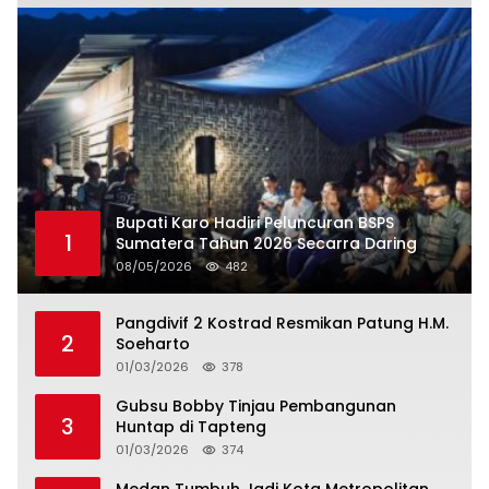
Bupati Karo Hadiri Peluncuran BSPS
1
Sumatera Tahun 2026 Secarra Daring
08/05/2026
482
Pangdivif 2 Kostrad Resmikan Patung H.M.
2
Soeharto
01/03/2026
378
Gubsu Bobby Tinjau Pembangunan
3
Huntap di Tapteng
01/03/2026
374
Medan Tumbuh Jadi Kota Metropolitan