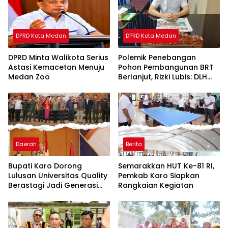
DPRD Kota Medan
DPRD Kota Medan
DPRD Minta Walikota Serius
Polemik Penebangan
Astasi Kemacetan Menuju
Pohon Pembangunan BRT
Medan Zoo
Berlanjut, Rizki Lubis: DLH
Medan Jangan Buang
Badan
Daerah
Berita
Bupati Karo Dorong
Semarakkan HUT Ke-81 RI,
Lulusan Universitas Quality
Pemkab Karo Siapkan
Berastagi Jadi Generasi
Rangkaian Kegiatan
Inovatif dan Berintegritas