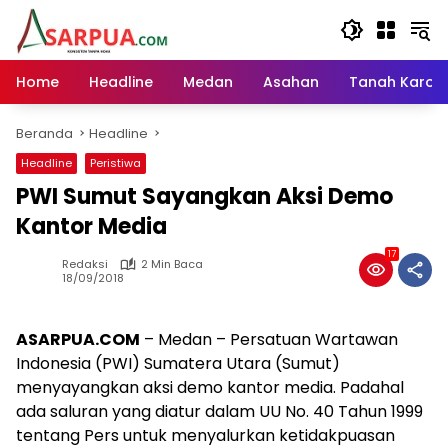
Langsung
ke
konten
Home
Headline
Medan
Asahan
Tanah Karo
Beranda
Headline
Headline
Peristiwa
PWI Sumut Sayangkan Aksi Demo
Kantor Media
17
Redaksi
2 Min Baca
18/09/2018
ASARPUA.COM
– Medan – Persatuan Wartawan
Indonesia (PWI) Sumatera Utara (Sumut)
menyayangkan aksi demo kantor media. Padahal
ada saluran yang diatur dalam UU No. 40 Tahun 1999
tentang Pers untuk menyalurkan ketidakpuasan