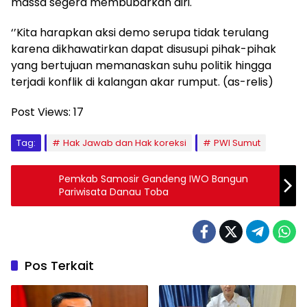
massa segera membubarkan diri.
‘’Kita harapkan aksi demo serupa tidak terulang
karena dikhawatirkan dapat disusupi pihak-pihak
yang bertujuan memanaskan suhu politik hingga
terjadi konflik di kalangan akar rumput. (as-relis)
Post Views:
17
Tag:
Hak Jawab dan Hak koreksi
PWI Sumut
Pemkab Samosir Gandeng IWO Bangun
Pariwisata Danau Toba
Pos Terkait