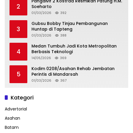
Pangdivif 2 Kostrad Resmikan Patung H.M.
2
Soeharto
01/03/2026
392
Gubsu Bobby Tinjau Pembangunan
3
Huntap di Tapteng
01/03/2026
388
Medan Tumbuh Jadi Kota Metropolitan
4
Berbasis Teknologi
14/05/2026
369
Kodim 0208/Asahan Rehab Jembatan
5
Perintis di Mandarsah
01/03/2026
367
Kategori
Advertorial
Asahan
Batam