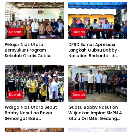
Daerah
Daerah
Pelajar Nias Utara
DPRD Sumut Apresiasi
Bersyukur Program
Langkah Gubsu Bobby
Sekolah Gratis Gubsu
Nasution Berkantor di
Bobby Nasution Ringankan
Kepulauan Nias, Percepat
Beban Orang Tua
Pembangunan
Daerah
Daerah
Warga Nias Utara Sebut
Gubsu Bobby Nasution
Bobby Nasution Bawa
Wujudkan Impian SMPN 4
Semangat Baru
Sitolu Ori Miliki Gedung
Pembangunan
Permanen