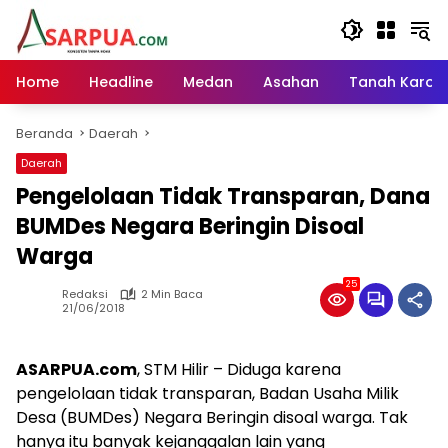
Langsung
ke
konten
Home
Headline
Medan
Asahan
Tanah Karo
Beranda
Daerah
Daerah
Pengelolaan Tidak Transparan, Dana
BUMDes Negara Beringin Disoal
Warga
25
Redaksi
2 Min Baca
21/06/2018
ASARPUA.com
, STM Hilir – Diduga karena
pengelolaan tidak transparan, Badan Usaha Milik
Desa (BUMDes) Negara Beringin disoal warga. Tak
hanya itu banyak kejanggalan lain yang