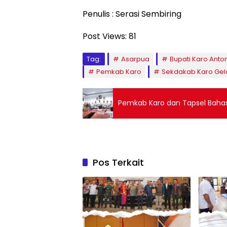
Penulis : Serasi Sembiring
Post Views:
81
Tag:
Asarpua
Bupati Karo Anton
Pemkab Karo
Sekdakab Karo Gelo
Pemkab Karo dan Tapsel Bahas
Pos Terkait