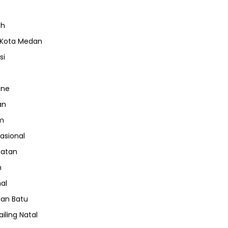
ah
 Kota Medan
si
ine
an
m
nasional
hatan
m
nal
an Batu
iling Natal