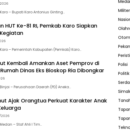
Meda
/2026
Militer
aro – Bupati Karo Antonius Ginting…
Nasio
 HUT Ke-81 RI, Pemkab Karo Siapkan
Olahr
Kegiatan
Otom
026
Peka
Karo – Pemerintah Kabupaten (Pemkab) Karo…
Perist
ut Kembali Amankan Aset Pemprov di
Polisi
ma Rumah Dinas Eks Bioskop Ria Dibongkar
Politik
026
Serda
injai – Perusahaan Daerah (PD) Aneka…
Sima
ut Ajak Orangtua Perkuat Karakter Anak
Tanah
Keluarga
Tapan
/2026
Tapan
edan – Staf Ahli I Tim…
Tekno