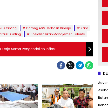
ius Ginting
Dorong ASN Berbasis Kinerja
Karo
ra KP Ginting
Sosialisasikan Manajemen Talenta
 Kerja Sama Pengendalian Inflasi
Ka
Advert
Asah
Bata
Benc