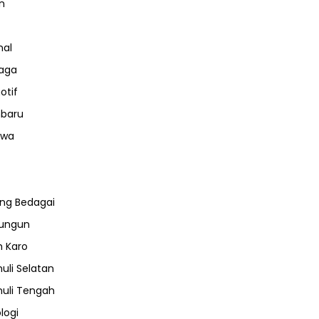
n
nal
aga
otif
nbaru
iwa
ng Bedagai
lungun
 Karo
uli Selatan
uli Tengah
logi