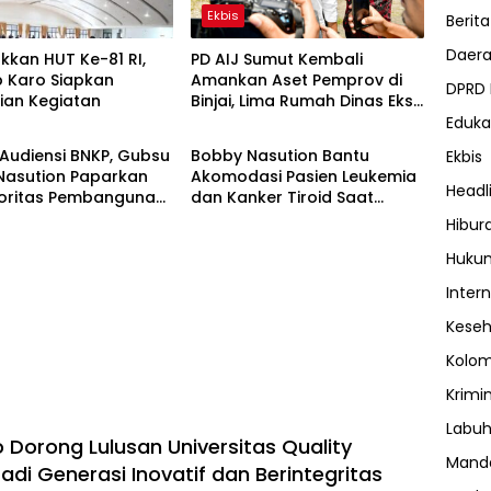
Ekbis
Berita
Daer
kan HUT Ke-81 RI,
PD AIJ Sumut Kembali
 Karo Siapkan
Amankan Aset Pemprov di
DPRD
ian Kegiatan
Binjai, Lima Rumah Dinas Eks
h
Daerah
Bioskop Ria Dibongkar
Eduka
Audiensi BNKP, Gubsu
Bobby Nasution Bantu
Ekbis
Nasution Paparkan
Akomodasi Pasien Leukemia
Headl
rioritas Pembangunan
dan Kanker Tiroid Saat
uan Nias
Tinjau RSUD Thomsen
Hibur
Huku
Inter
Kese
Kolo
Krimi
Labuh
 Dorong Lulusan Universitas Quality
Manda
adi Generasi Inovatif dan Berintegritas