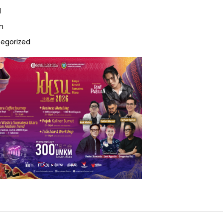
l
m
egorized