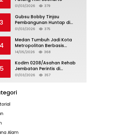
01/03/2026
379
Gubsu Bobby Tinjau
3
Pembangunan Huntap di
Tapteng
01/03/2026
375
Medan Tumbuh Jadi Kota
4
Metropolitan Berbasis
Teknologi
14/05/2026
368
Kodim 0208/Asahan Rehab
5
Jembatan Perintis di
Mandarsah
01/03/2026
357
tegori
orial
an
m
ana Alam