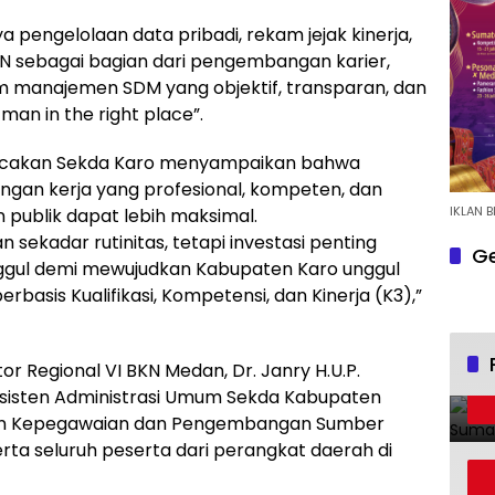
a pengelolaan data pribadi, rekam jejak kinerja,
sebagai bagian dari pengembangan karier,
m manajemen SDM yang objektif, transparan, dan
man in the right place”.
bacakan Sekda Karo menyampaikan bahwa
ungan kerja yang profesional, kompeten, dan
IKLAN B
n publik dapat lebih maksimal.
n sekadar rutinitas, tetapi investasi penting
Ge
nggul demi mewujudkan Kabupaten Karo unggul
basis Kualifikasi, Kompetensi, dan Kinerja (K3),”
tor Regional VI BKN Medan, Dr. Janry H.U.P.
Asisten Administrasi Umum Sekda Kabupaten
adan Kepegawaian dan Pengembangan Sumber
erta seluruh peserta dari perangkat daerah di