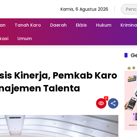
Kamis, 6 Agustus 2026
an
Tanah Karo
Daerah
Ekbis
Hukum
Krimina
kasi
Umum
G
is Kinerja, Pemkab Karo
anajemen Talenta
81