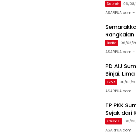
Daerah
06/08
ASARPUA.com – K
Semarakkan
Rangkaian 
Berita
06/08/2
ASARPUA.com – 
PD AIJ Sum
Binjai, Li
Ekbis
06/08/2
ASARPUA.com – B
TP PKK Sum
Sejak dari 
Edukasi
06/08
ASARPUA.com – M