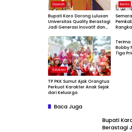
Daerah
Berita
Bupati Karo Dorong Lulusan
Semarak
Universitas Quality Berastagi
Pemkab
Jadi Generasi Inovatif dan
Rangka
Daera
Berintegritas
Terima 
Bobby 
Tiga P
Kepula
Edukasi
TP PKK Sumut Ajak Orangtua
Perkuat Karakter Anak Sejak
dari Keluarga
Baca Juga
Bupati Karo
Berastagi J