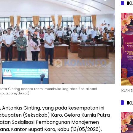
IK
 Putra Ginting secara resmi membuka kegiatan Sosialisasi
IKLAN B
rpua.com/dikkar)
IK
, Antonius Ginting, yang pada kesempatan ini
Kabupaten (Seksakab) Karo, Gelora Kurnia Putra
iatan Sosialisasi Pembangunan Manajemen
ana, Kantor Bupati Karo, Rabu (13/05/2026).