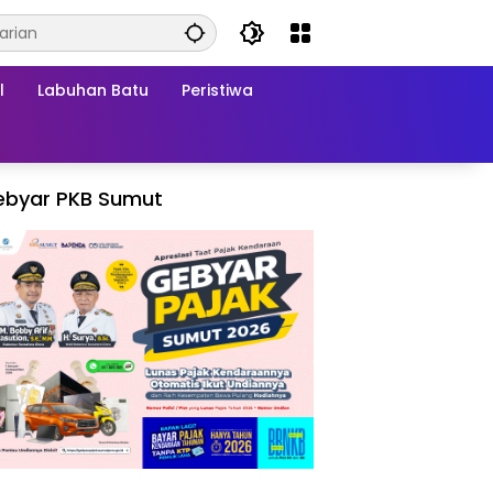
l
Labuhan Batu
Peristiwa
ebyar PKB Sumut