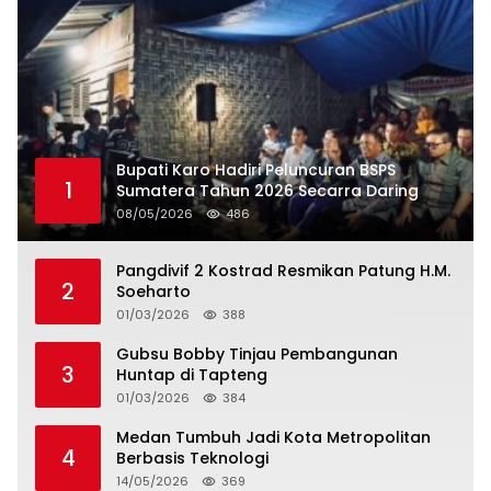
Bupati Karo Hadiri Peluncuran BSPS
1
Sumatera Tahun 2026 Secarra Daring
08/05/2026
486
Pangdivif 2 Kostrad Resmikan Patung H.M.
2
Soeharto
01/03/2026
388
Gubsu Bobby Tinjau Pembangunan
3
Huntap di Tapteng
01/03/2026
384
Medan Tumbuh Jadi Kota Metropolitan
4
Berbasis Teknologi
14/05/2026
369