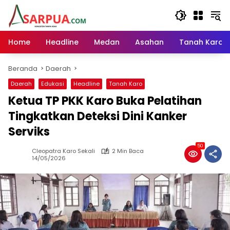
Langsung
ke
konten
Home
Headline
Medan
Asahan
Tanah Karo
Beranda
Daerah
Daerah
Edukasi
Headline
Tanah Karo
Ketua TP PKK Karo Buka Pelatihan
Tingkatkan Deteksi Dini Kanker
Serviks
50
Cleopatra Karo Sekali
2 Min Baca
14/05/2026