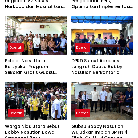
Ungkap 1.187 Kasus
Pengelolaan PPID,
Narkoba dan Musnahkan
Optimalkan Implementasi
Puluhan Kilogram Barang
Permendagri Nomor 2
Bukti
Tahun 2026
Daerah
Daerah
Pelajar Nias Utara
DPRD Sumut Apresiasi
Bersyukur Program
Langkah Gubsu Bobby
Sekolah Gratis Gubsu
Nasution Berkantor di
Bobby Nasution Ringankan
Kepulauan Nias, Percepat
Beban Orang Tua
Pembangunan
Daerah
Daerah
Warga Nias Utara Sebut
Gubsu Bobby Nasution
Bobby Nasution Bawa
Wujudkan Impian SMPN 4