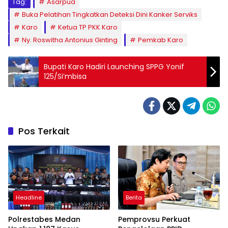
Tag:
Asarpua
Buka Pelatihan Tingkatkan Deteksi Dini Kanker Serviks
Karo
Ketua TP PKK Karo
Ny. Roswitha Antonius Ginting
Pemkab Karo
Bupati Karo Hadiri Launching SPPG Yonif
125/Si’mbisa
Pos Terkait
Headline
Berita
Polrestabes Medan
Pemprovsu Perkuat