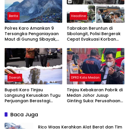
Berita
Headline
Polres Karo Amankan 9
Tabrakan Beruntun di
Tersangka Penganiayaan
Sibolangit, Polisi Bergerak
Maut di Gunung Sibayak,
Cepat Evakuasi Korban
Pemkab Karo Pastikan
dan Pulihkan Arus Lalu
Wisata Daerah Tetap
Lintas
Aman dan Kondusif
Daerah
DPRD Kota Medan
Bupati Karo Tinjau
Tinjau Kebakaran Pabrik di
Langsung Kerusakan Tugu
Medan Johor Jusup
Perjuangan Berastagi
Ginting Suka: Perusahaan
Akibat Ditabrak Truk
Harus Berikan Kompensasi,
Kepada Warga
Baca Juga
Terdampak
Rico Waas Kerahkan Alat Berat dan Tim