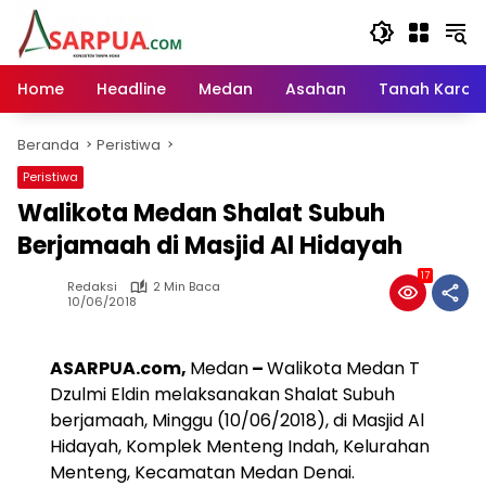
Langsung
ke
konten
Home
Headline
Medan
Asahan
Tanah Karo
Beranda
Peristiwa
Peristiwa
Walikota Medan Shalat Subuh
Berjamaah di Masjid Al Hidayah
17
Redaksi
2 Min Baca
10/06/2018
ASARPUA.com,
Medan
–
Walikota Medan T
Dzulmi Eldin melaksanakan Shalat Subuh
berjamaah, Minggu (10/06/2018), di Masjid Al
Hidayah, Komplek Menteng Indah, Kelurahan
Menteng, Kecamatan Medan Denai.