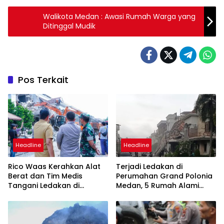
Walikota Medan : Awasi Rumah Warga yang
Ditinggal Mudik
Pos Terkait
Headline
Headline
Rico Waas Kerahkan Alat
Terjadi Ledakan di
Berat dan Tim Medis
Perumahan Grand Polonia
Tangani Ledakan di
Medan, 5 Rumah Alami
Perumahan Grand Polonia
Rusak