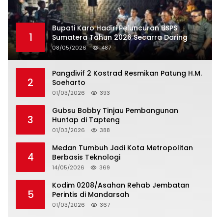
Bupati Karo Hadiri Peluncuran BSPS
1
Sumatera Tahun 2026 Secarra Daring
08/05/2026
487
Pangdivif 2 Kostrad Resmikan Patung H.M.
2
Soeharto
01/03/2026
393
Gubsu Bobby Tinjau Pembangunan
3
Huntap di Tapteng
01/03/2026
388
Medan Tumbuh Jadi Kota Metropolitan
4
Berbasis Teknologi
14/05/2026
369
Kodim 0208/Asahan Rehab Jembatan
5
Perintis di Mandarsah
01/03/2026
367