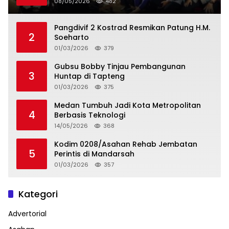
08/05/2026
482
Pangdivif 2 Kostrad Resmikan Patung H.M.
2
Soeharto
01/03/2026
379
Gubsu Bobby Tinjau Pembangunan
3
Huntap di Tapteng
01/03/2026
375
Medan Tumbuh Jadi Kota Metropolitan
4
Berbasis Teknologi
14/05/2026
368
Kodim 0208/Asahan Rehab Jembatan
5
Perintis di Mandarsah
01/03/2026
357
Kategori
Advertorial