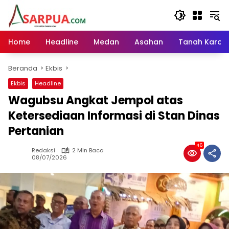
Langsung
ke
konten
Home
Headline
Medan
Asahan
Tanah Karo
Beranda
Ekbis
Ekbis
Headline
Wagubsu Angkat Jempol atas
Ketersediaan Informasi di Stan Dinas
Pertanian
46
Redaksi
2 Min Baca
08/07/2026