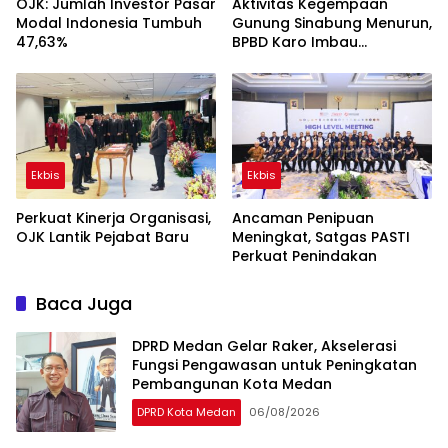
OJK: Jumlah Investor Pasar
Aktivitas Kegempaan
Modal Indonesia Tumbuh
Gunung Sinabung Menurun,
47,63%
BPBD Karo Imbau
Masyarakat Tetap
Waspada dan Patuhi
Rekomendasi
Ekbis
Ekbis
Perkuat Kinerja Organisasi,
Ancaman Penipuan
OJK Lantik Pejabat Baru
Meningkat, Satgas PASTI
Perkuat Penindakan
Baca Juga
DPRD Medan Gelar Raker, Akselerasi
Fungsi Pengawasan untuk Peningkatan
Pembangunan Kota Medan
DPRD Kota Medan
06/08/2026