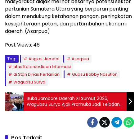
masyarakat diajak melihat besarnya potensi sektor
pertanian Sumatera Utara yang berperan penting
dalam mendukung ketahanan pangan, peningkatan
kesejahteraan petani, dan pertumbuhan ekonomi
daerah. (Asarpua)
Post Views:
46
Tag:
Angkat Jempol
Asarpua
atas Ketersediaan Informasi
di Stan Dinas Pertanian
Gubsu Bobby Nasution
Wagubsu Surya
Buka Jambore Daerah XI Sumut 2026,
Wagubsu Surya Ajak Pramuka Jadi Teladan
dan Generasi Pembawa Solusi
Pos Terkait