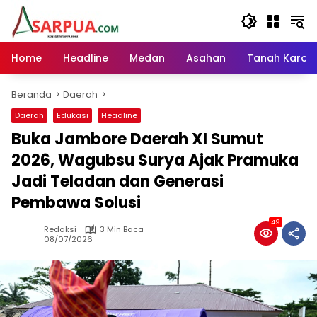
Langsung
ke
konten
Home
Headline
Medan
Asahan
Tanah Karo
Beranda
Daerah
Daerah
Edukasi
Headline
Buka Jambore Daerah XI Sumut
2026, Wagubsu Surya Ajak Pramuka
Jadi Teladan dan Generasi
Pembawa Solusi
49
Redaksi
3 Min Baca
08/07/2026