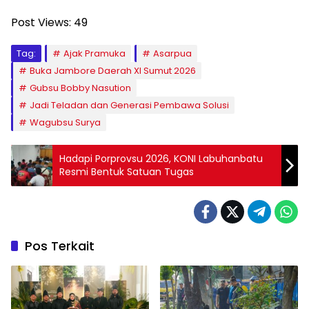
Post Views:
49
Tag:
Ajak Pramuka
Asarpua
Buka Jambore Daerah XI Sumut 2026
Gubsu Bobby Nasution
Jadi Teladan dan Generasi Pembawa Solusi
Wagubsu Surya
Hadapi Porprovsu 2026, KONI Labuhanbatu
Resmi Bentuk Satuan Tugas
Pos Terkait