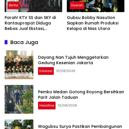
Berita
Daerah
Parah! KTV SS dan SKY di
Gubsu Bobby Nasution
Rantauprapat Diduga
Siapkan Rumah Produksi
Bebas Jual Ekstasi,
Kelapa di Nias Utara
Harganya Tembus Rp270
Ribu per Butir
Baca Juga
Dayang Nan Tujuh Menggetarkan
Gedung Kesenian Jakarta
Edukasi
10/08/2026
Pemko Medan Gotong Royong Bersihkan
Parit Jalan Taduan
Headline
10/08/2026
Wagubsu Surya Pastikan Pembangunan