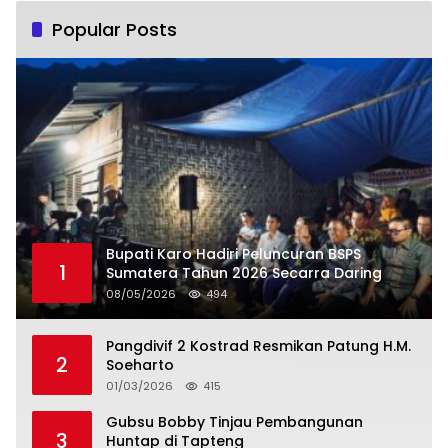
Popular Posts
Bupati Karo Hadiri Peluncuran BSPS
1
Sumatera Tahun 2026 Secarra Daring
08/05/2026
494
Pangdivif 2 Kostrad Resmikan Patung H.M.
2
Soeharto
01/03/2026
415
Gubsu Bobby Tinjau Pembangunan
3
Huntap di Tapteng