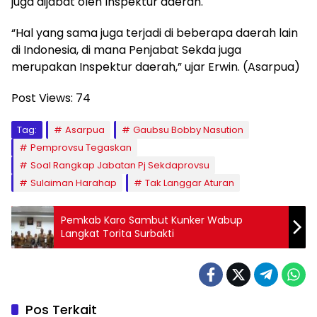
juga dijabat oleh Inspektur daerah.
“Hal yang sama juga terjadi di beberapa daerah lain
di Indonesia, di mana Penjabat Sekda juga
merupakan Inspektur daerah,” ujar Erwin. (Asarpua)
Post Views:
74
Tag:
Asarpua
Gaubsu Bobby Nasution
Pemprovsu Tegaskan
Soal Rangkap Jabatan Pj Sekdaprovsu
Sulaiman Harahap
Tak Langgar Aturan
Pemkab Karo Sambut Kunker Wabup
Langkat Torita Surbakti
Pos Terkait