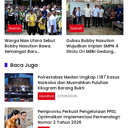
Beban Orang Tua
Pembangunan
Daerah
Daerah
Warga Nias Utara Sebut
Gubsu Bobby Nasution
Bobby Nasution Bawa
Wujudkan Impian SMPN 4
Semangat Baru
Sitolu Ori Miliki Gedung
Pembangunan
Permanen
Baca Juga
Polrestabes Medan Ungkap 1.187 Kasus
Narkoba dan Musnahkan Puluhan
Kilogram Barang Bukti
Headline
07/08/2026
Pemprovsu Perkuat Pengelolaan PPID,
Optimalkan Implementasi Permendagri
Nomor 2 Tahun 2026