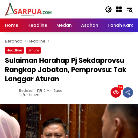
Langsung
ke
konten
Home
Headline
Medan
Asahan
Tanah Karo
Beranda
Headline
Headline
Umum
Sulaiman Harahap Pj Sekdaprovsu
Rangkap Jabatan, Pemprovsu: Tak
Langgar Aturan
74
Redaksi
2 Min Baca
19/05/2026