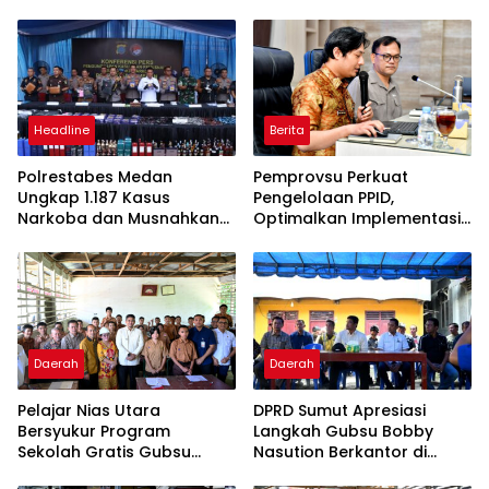
Headline
Berita
Polrestabes Medan
Pemprovsu Perkuat
Ungkap 1.187 Kasus
Pengelolaan PPID,
Narkoba dan Musnahkan
Optimalkan Implementasi
Puluhan Kilogram Barang
Permendagri Nomor 2
Bukti
Tahun 2026
Daerah
Daerah
Pelajar Nias Utara
DPRD Sumut Apresiasi
Bersyukur Program
Langkah Gubsu Bobby
Sekolah Gratis Gubsu
Nasution Berkantor di
Bobby Nasution Ringankan
Kepulauan Nias, Percepat