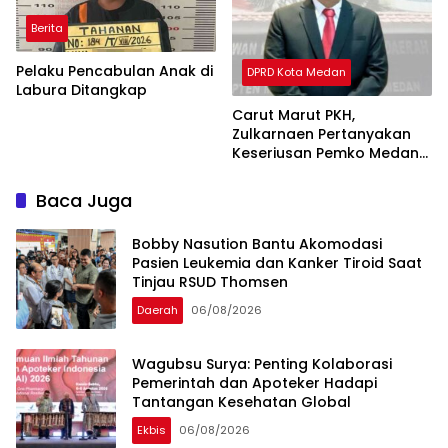
Berita
Pelaku Pencabulan Anak di
DPRD Kota Medan
Labura Ditangkap
Carut Marut PKH,
Zulkarnaen Pertanyakan
Keseriusan Pemko Medan
Salurkan Bansos
Baca Juga
Bobby Nasution Bantu Akomodasi
Pasien Leukemia dan Kanker Tiroid Saat
Tinjau RSUD Thomsen
Daerah
06/08/2026
Wagubsu Surya: Penting Kolaborasi
Pemerintah dan Apoteker Hadapi
Tantangan Kesehatan Global
Ekbis
06/08/2026