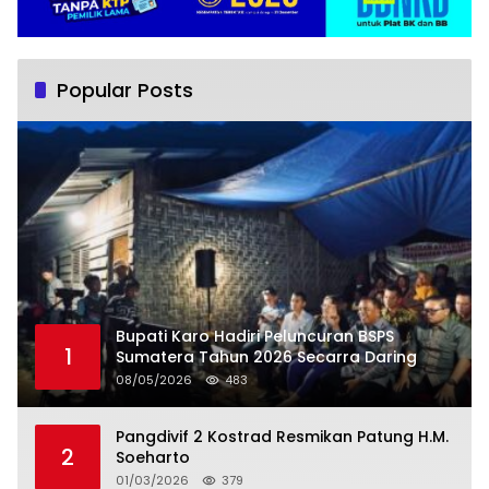
Popular Posts
Bupati Karo Hadiri Peluncuran BSPS
1
Sumatera Tahun 2026 Secarra Daring
08/05/2026
483
Pangdivif 2 Kostrad Resmikan Patung H.M.
2
Soeharto
01/03/2026
379