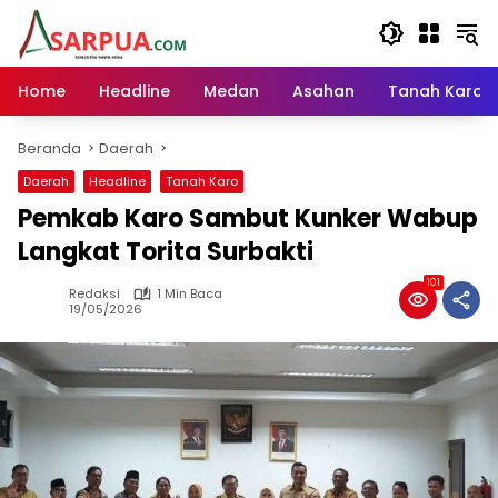
Langsung
ke
konten
Home
Headline
Medan
Asahan
Tanah Karo
Beranda
Daerah
Daerah
Headline
Tanah Karo
Pemkab Karo Sambut Kunker Wabup
Langkat Torita Surbakti
101
Redaksi
1 Min Baca
19/05/2026