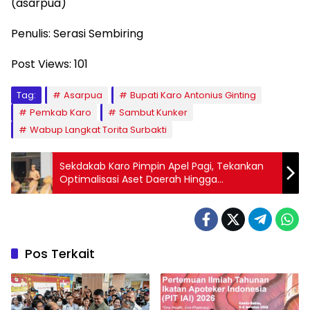
(asarpua)
Penulis: Serasi Sembiring
Post Views:
101
Tag:
Asarpua
Bupati Karo Antonius Ginting
Pemkab Karo
Sambut Kunker
Wabup Langkat Torita Surbakti
Sekdakab Karo Pimpin Apel Pagi, Tekankan
Optimalisasi Aset Daerah Hingga
Peningkatan Kinerja ASN
Pos Terkait