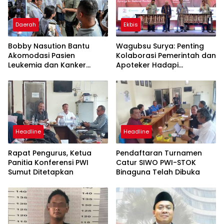
Daerah
Ekbis
Bobby Nasution Bantu
Wagubsu Surya: Penting
Akomodasi Pasien
Kolaborasi Pemerintah dan
Leukemia dan Kanker
Apoteker Hadapi
Tiroid Saat Tinjau RSUD
Tantangan Kesehatan
Thomsen
Global
Headline
Headline
Rapat Pengurus, Ketua
Pendaftaran Turnamen
Panitia Konferensi PWI
Catur SIWO PWI-STOK
Sumut Ditetapkan
Binaguna Telah Dibuka