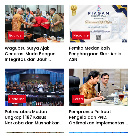
Edukasi
Headline
Wagubsu Surya Ajak
Pemko Medan Raih
Generasi Muda Bangun
Penghargaan Skor Arsip
Integritas dan Jauhi
ASN
Narkoba
Headline
Berita
Polrestabes Medan
Pemprovsu Perkuat
Ungkap 1.187 Kasus
Pengelolaan PPID,
Narkoba dan Musnahkan
Optimalkan Implementasi
Puluhan Kilogram Barang
Permendagri Nomor 2