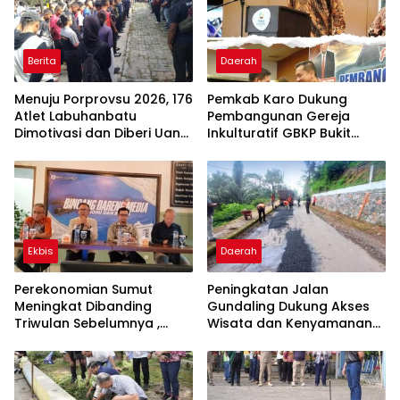
Berita
Daerah
Menuju Porprovsu 2026, 176
Pemkab Karo Dukung
Atlet Labuhanbatu
Pembangunan Gereja
Dimotivasi dan Diberi Uang
Inkulturatif GBKP Bukit
Puding
Klasis Barus Sibayak
Ekbis
Daerah
Perekonomian Sumut
Peningkatan Jalan
Meningkat Dibanding
Gundaling Dukung Akses
Triwulan Sebelumnya ,
Wisata dan Kenyamanan
Pertumbuhan Positif 5,06%
Masyarakat