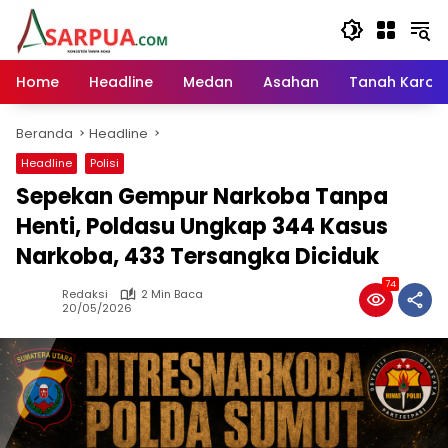
Langsung
ke
konten
Home
Headline
Medan
Asahan
Tanah Karo
Beranda
Headline
Headline
Polisi
Sepekan Gempur Narkoba Tanpa
Henti, Poldasu Ungkap 344 Kasus
Narkoba, 433 Tersangka Diciduk
74
Redaksi
2 Min Baca
20/05/2026