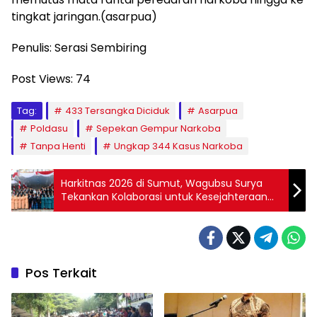
tingkat jaringan.(asarpua)
Penulis: Serasi Sembiring
Post Views:
74
Tag:
433 Tersangka Diciduk
Asarpua
Poldasu
Sepekan Gempur Narkoba
Tanpa Henti
Ungkap 344 Kasus Narkoba
Harkitnas 2026 di Sumut, Wagubsu Surya
Tekankan Kolaborasi untuk Kesejahteraan
Masyarakat
Pos Terkait