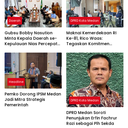
Daerah
DPRD Kota Medan
Gubsu Bobby Nasution
Maknai Kemerdekaan RI
Minta Kepala Daerah se-
Ke-81, Rico Waas:
Kepulauan Nias Percepat
Tegaskan Komitmen
Usulan BKP 2027
Pelayanan Primer
Headline
Pemko Dorong IPSM Medan
Jadi Mitra Strategis
DPRD Kota Medan
Pemerintah
DPRD Medan Soroti
Penunjukan Erfin Fachrur
Razi sebagai Plh Sekda