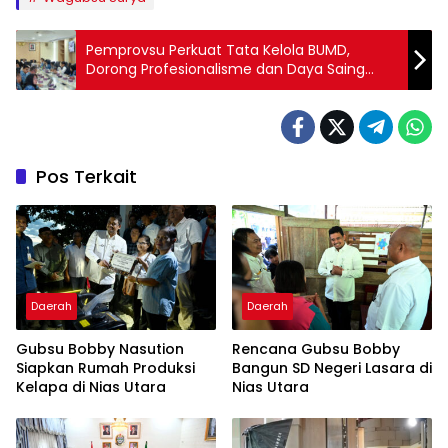
Pemprovsu Perkuat Tata Kelola BUMD,
Dorong Profesionalisme dan Daya Saing
Daerah
Pos Terkait
Daerah
Daerah
Gubsu Bobby Nasution
Rencana Gubsu Bobby
Siapkan Rumah Produksi
Bangun SD Negeri Lasara di
Kelapa di Nias Utara
Nias Utara