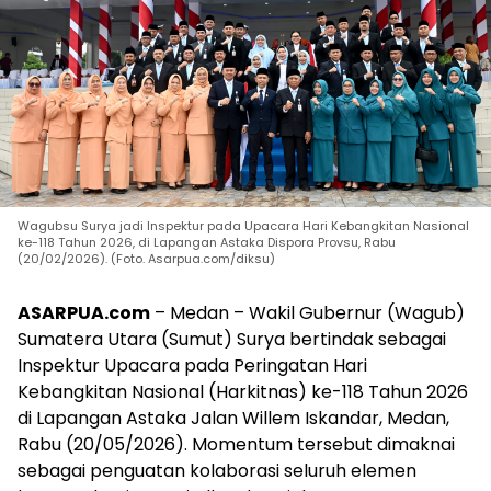
Wagubsu Surya jadi Inspektur pada Upacara Hari Kebangkitan Nasional
ke-118 Tahun 2026, di Lapangan Astaka Dispora Provsu, Rabu
(20/02/2026). (Foto. Asarpua.com/diksu)
ASARPUA.com
– Medan – Wakil Gubernur (Wagub)
Sumatera Utara (Sumut) Surya bertindak sebagai
Inspektur Upacara pada Peringatan Hari
Kebangkitan Nasional (Harkitnas) ke-118 Tahun 2026
di Lapangan Astaka Jalan Willem Iskandar, Medan,
Rabu (20/05/2026). Momentum tersebut dimaknai
sebagai penguatan kolaborasi seluruh elemen