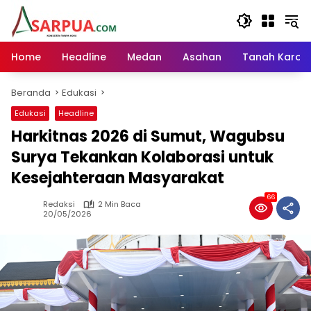
Langsung
ke
konten
Home
Headline
Medan
Asahan
Tanah Karo
Beranda
Edukasi
Edukasi
Headline
Harkitnas 2026 di Sumut, Wagubsu
Surya Tekankan Kolaborasi untuk
Kesejahteraan Masyarakat
66
Redaksi
2 Min Baca
20/05/2026