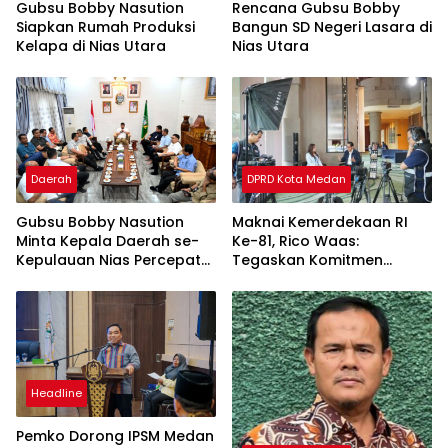
Gubsu Bobby Nasution
Rencana Gubsu Bobby
Siapkan Rumah Produksi
Bangun SD Negeri Lasara di
Kelapa di Nias Utara
Nias Utara
Daerah
DPRD Kota Medan
Gubsu Bobby Nasution
Maknai Kemerdekaan RI
Minta Kepala Daerah se-
Ke-81, Rico Waas:
Kepulauan Nias Percepat
Tegaskan Komitmen
Usulan BKP 2027
Pelayanan Primer
Headline
Pemko Dorong IPSM Medan