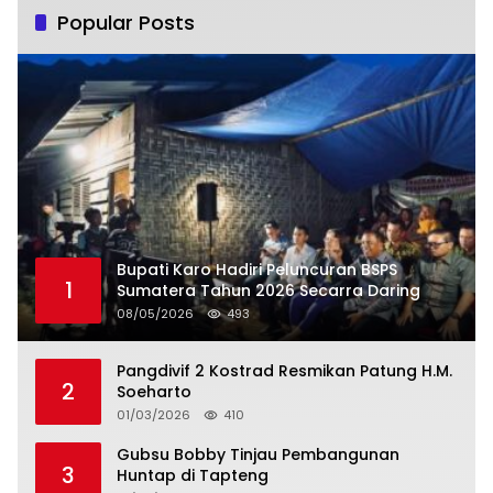
Popular Posts
Bupati Karo Hadiri Peluncuran BSPS
1
Sumatera Tahun 2026 Secarra Daring
08/05/2026
493
Pangdivif 2 Kostrad Resmikan Patung H.M.
2
Soeharto
01/03/2026
410
Gubsu Bobby Tinjau Pembangunan
3
Huntap di Tapteng