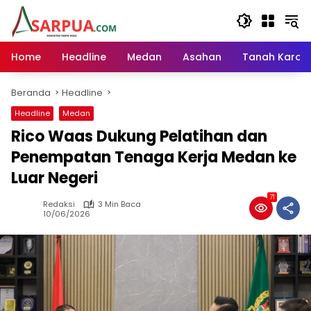
Langsung
ke
konten
Home
Headline
Medan
Asahan
Tanah Karo
Beranda
Headline
Headline
Medan
Rico Waas Dukung Pelatihan dan
Penempatan Tenaga Kerja Medan ke
Luar Negeri
71
Redaksi
3 Min Baca
10/06/2026