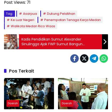
Post Views:
71
Tag:
Asarpua
Dukung Pelatihan
Ke Luar Negeri
Penempatan Tenaga Kerja Medan
Walikota Medan Rico Waas
Kadis Pendidikan Sumut Alexander
Sinulingga Ajak FWP Sumut Bangun
Kerjasama yang Positif
Pos Terkait
Daerah
Daerah