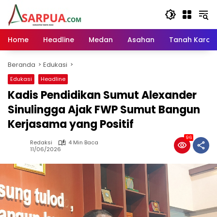
Langsung
ke
konten
Home
Headline
Medan
Asahan
Tanah Karo
Beranda
Edukasi
Edukasi
Headline
Kadis Pendidikan Sumut Alexander
Sinulingga Ajak FWP Sumut Bangun
Kerjasama yang Positif
96
Redaksi
4 Min Baca
11/06/2026