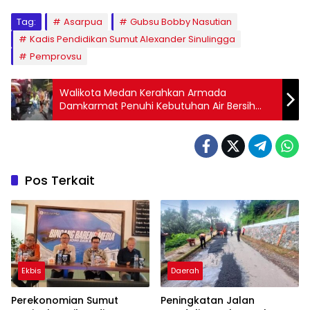
Tag:
Asarpua
Gubsu Bobby Nasutian
Kadis Pendidikan Sumut Alexander Sinulingga
Pemprovsu
Walikota Medan Kerahkan Armada
Damkarmat Penuhi Kebutuhan Air Bersih
Warga
Pos Terkait
Ekbis
Daerah
Perekonomian Sumut
Peningkatan Jalan