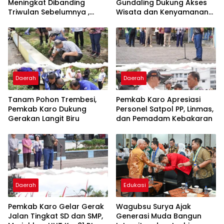
Meningkat Dibanding
Gundaling Dukung Akses
Triwulan Sebelumnya ,
Wisata dan Kenyamanan
Pertumbuhan Positif 5,06%
Masyarakat
Daerah
Daerah
Tanam Pohon Trembesi,
Pemkab Karo Apresiasi
Pemkab Karo Dukung
Personel Satpol PP, Linmas,
Gerakan Langit Biru
dan Pemadam Kebakaran
Daerah
Edukasi
Pemkab Karo Gelar Gerak
Wagubsu Surya Ajak
Jalan Tingkat SD dan SMP,
Generasi Muda Bangun