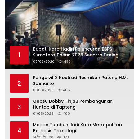
Bupati Karo Hadiri Peluncuran BSPS
1
Sumatera Tahun 2026 Secarra Daring
08/05/2026
490
Pangdivif 2 Kostrad Resmikan Patung H.M.
2
Soeharto
01/03/2026
406
Gubsu Bobby Tinjau Pembangunan
3
Huntap di Tapteng
01/03/2026
400
Medan Tumbuh Jadi Kota Metropolitan
4
Berbasis Teknologi
14/05/2026
373