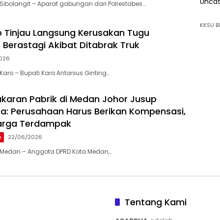
Uncat
ibolangit – Aparat gabungan dari Polrestabes…
KKSU BI
o Tinjau Langsung Kerusakan Tugu
 Berastagi Akibat Ditabrak Truk
2026
aro – Bupati Karo Antonius Ginting…
akaran Pabrik di Medan Johor Jusup
ka: Perusahaan Harus Berikan Kompensasi,
rga Terdampak
n
22/06/2026
Medan – Anggota DPRD Kota Medan,…
Tentang Kami