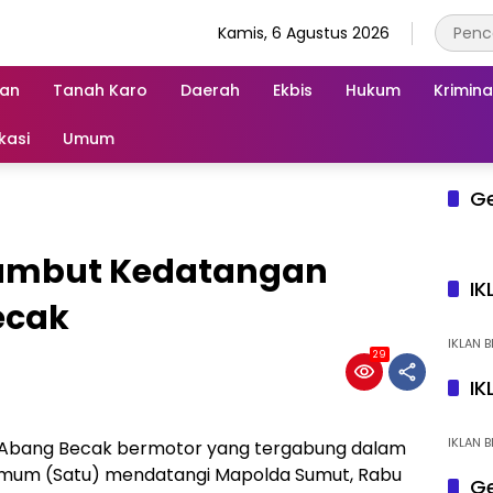
Kamis, 6 Agustus 2026
an
Tanah Karo
Daerah
Ekbis
Hukum
Krimina
kasi
Umum
G
ambut Kedatangan
IK
ecak
IKLAN B
29
IK
IKLAN B
 Abang Becak bermotor yang tergabung dalam
 Umum (Satu) mendatangi Mapolda Sumut, Rabu
Ge