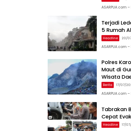
ASARPUA.com – 
Terjadi Le
5 Rumah A
Headline
20/0
ASARPUA.com – M
Polres Ka
Maut di Gu
Wisata Da
Berita
17/07/2
ASARPUA.com – K
Tabrakan Be
Cepat Evak
Headline
17/07