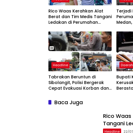
Rico Waas Kerahkan Alat
Terjadi
Berat dan Tim Medis Tangani
Peruma
Ledakan di Perumahan
Medan,
Grand Polonia
Rusak
Headline
Daera
Tabrakan Beruntun di
Bupati 
Sibolangit, Polisi Bergerak
Kerusa
Cepat Evakuasi Korban dan
Berasta
Pulihkan Arus Lalu Lintas
Truk
Baca Juga
Rico Waas 
Tangani Le
Headline
22/0