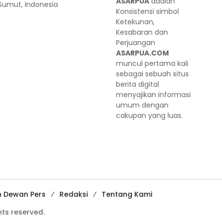
ASARPUA
adalah
 Sumut, Indonesia
Konsistensi simbol
Ketekunan,
Kesabaran dan
Perjuangan
ASARPUA.COM
muncul pertama kali
sebagai sebuah situs
berita digital
menyajikan informasi
umum dengan
cakupan yang luas.
n Dewan Pers
Redaksi
Tentang Kami
ts reserved.