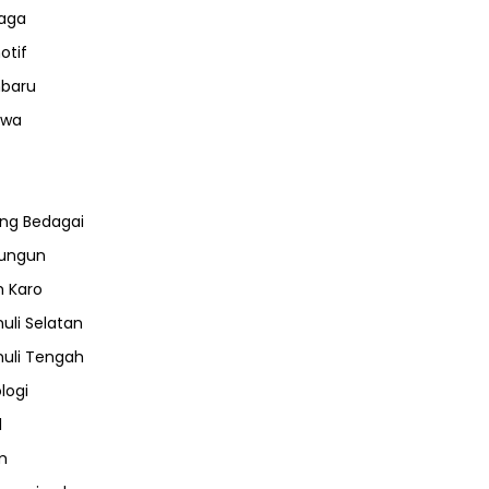
aga
otif
nbaru
iwa
ng Bedagai
lungun
 Karo
uli Selatan
uli Tengah
logi
l
m