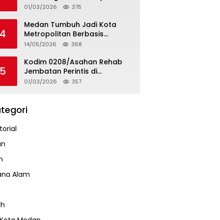
Tapteng
01/03/2026
375
Medan Tumbuh Jadi Kota
4
Metropolitan Berbasis
Teknologi
14/05/2026
368
Kodim 0208/Asahan Rehab
5
Jembatan Perintis di
Mandarsah
01/03/2026
357
tegori
orial
an
m
ana Alam
ah