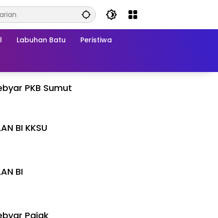
l
Labuhan Batu
Peristiwa
ebyar PKB Sumut
LAN BI KKSU
I
LAN BI
I
byar Pajak