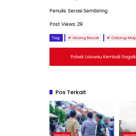
Penulis: Serasi Sembiring
Post Views:
29
Tag:
Abang Becak
Datangi Ma
Polsek Lolowau Kembali Gagalk
Pos Terkait
Headline
Headli