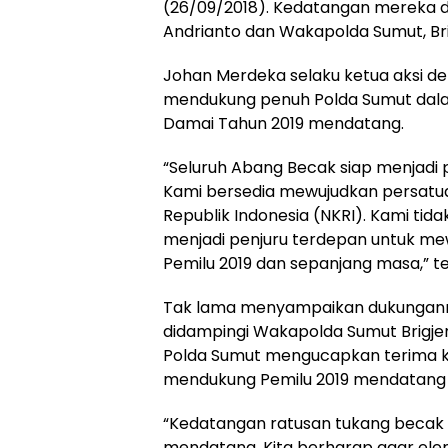
(26/09/2018).
Kedatangan mereka di
Andrianto dan Wakapolda Sumut, Bri
Johan Merdeka selaku ketua aksi 
mendukung penuh Polda Sumut dala
Damai Tahun 2019 mendatang.
“Seluruh Abang Becak siap menjadi 
Kami bersedia mewujudkan persatu
Republik Indonesia (NKRI). Kami tid
menjadi penjuru terdepan untuk me
Pemilu 2019 dan sepanjang masa,” te
Tak lama menyampaikan dukunganny
didampingi Wakapolda Sumut Brigje
Polda Sumut mengucapkan terima k
mendukung Pemilu 2019 mendatang
“Kedatangan ratusan tukang becak 
mendatang. Kita berharap agar ele