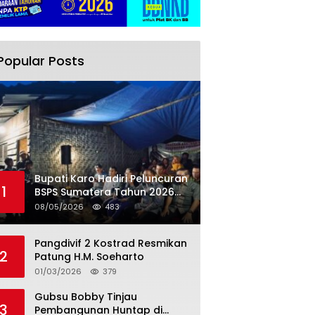
Popular Posts
Bupati Karo Hadiri Peluncuran
1
BSPS Sumatera Tahun 2026
Secarra Daring
08/05/2026
483
Pangdivif 2 Kostrad Resmikan
2
Patung H.M. Soeharto
01/03/2026
379
Gubsu Bobby Tinjau
3
Pembangunan Huntap di