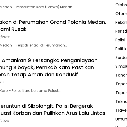
Olahr
Medan – Pemerintah Kota (Pemko) Medan…
Otom
dakan di Perumahan Grand Polonia Medan,
Peka
lami Rusak
Perist
7/2026
Polisi
edan – Terjadi lerjadi di Perumahan…
Politik
Serda
ro Amankan 9 Tersangka Penganiayaan
Sima
nung Sibayak, Pemkab Karo Pastikan
erah Tetap Aman dan Kondusif
Tanah
026
Tapan
aro – Polres Karo bersama Polsek…
Tapan
Tekno
runtun di Sibolangit, Polisi Bergerak
Trave
uasi Korban dan Pulihkan Arus Lalu Lintas
Umu
/2026