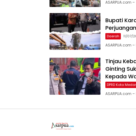
ASARPUA.com – S
Bupati Kar
Perjuangan
Daerah
11/07/
ASARPUA.com – K
Tinjau Keb
Ginting Su
Kepada Wa
DPRD Kota Meda
ASARPUA.com – 