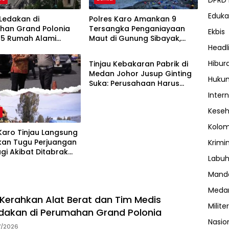
DPRD
Eduka
 Ledakan di
Polres Karo Amankan 9
han Grand Polonia
Tersangka Penganiayaan
Ekbis
 5 Rumah Alami
Maut di Gunung Sibayak,
DPRD Kota Medan
Headl
Pemkab Karo Pastikan
Wisata Daerah Tetap Aman
Hibur
Tinjau Kebakaran Pabrik di
dan Kondusif
Medan Johor Jusup Ginting
Huku
Suka: Perusahaan Harus
Berikan Kompensasi, Kepada
Inter
Warga Terdampak
Kese
h
Kolo
Karo Tinjau Langsung
kan Tugu Perjuangan
Krimi
gi Akibat Ditabrak
Labuh
Manda
Meda
Kerahkan Alat Berat dan Tim Medis
Militer
dakan di Perumahan Grand Polonia
Nasio
7/2026