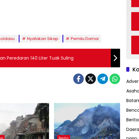
poldasu
Nyatakan Sikap
Pemilu Damai
an Peredaran 140 Liter Tuak Suling
Ka
Advert
Asah
Bata
Benc
Berita
Daer
ne
Berita