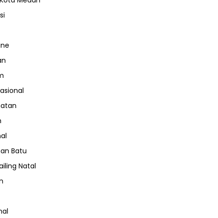
 Kota Medan
si
ine
an
m
nasional
hatan
m
nal
an Batu
iling Natal
n
nal