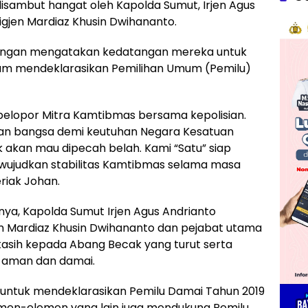
sambut hangat oleh Kapolda Sumut, Irjen Agus
gjen Mardiaz Khusin Dwihananto.
dengan mengatakan kedatangan mereka untuk
m mendeklarasikan Pemilihan Umum (Pemilu)
pelopor Mitra Kamtibmas bersama kepolisian.
an bangsa demi keutuhan Negara Kesatuan
ak akan mau dipecah belah. Kami “Satu” siap
wujudkan stabilitas Kamtibmas selama masa
riak Johan.
a, Kapolda Sumut Irjen Agus Andrianto
n Mardiaz Khusin Dwihananto dan pejabat utama
asih kepada Abang Becak yang turut serta
 aman dan damai.
untuk mendeklarasikan Pemilu Damai Tahun 2019
men-elemen yang lain juga mendukung Pemilu