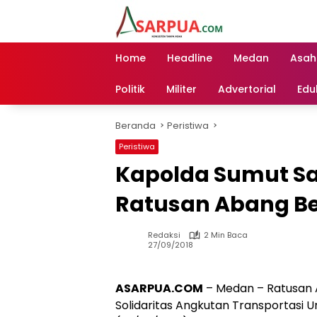
Langsung
ke
konten
Home
Headline
Medan
Asah
Politik
Militer
Advertorial
Edu
Beranda
Peristiwa
Peristiwa
Kapolda Sumut S
Ratusan Abang B
Redaksi
2 Min Baca
27/09/2018
ASARPUA.COM
– Medan – Ratusan
Solidaritas Angkutan Transportasi