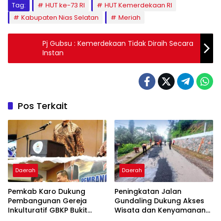
Tag:
HUT ke-73 RI
HUT Kemerdekaan RI
Kabupaten Nias Selatan
Meriah
Pj Gubsu : Kemerdekaan Tidak Diraih Secara
Instan
Pos Terkait
Daerah
Daerah
Pemkab Karo Dukung
Peningkatan Jalan
Pembangunan Gereja
Gundaling Dukung Akses
Inkulturatif GBKP Bukit
Wisata dan Kenyamanan
Klasis Barus Sibayak
Masyarakat