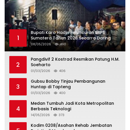
Bupati Karo Hadiri Peluncuran BSPS
1
Sumatera Tahun 2026 Secarra Daring
08/05/2026
490
Pangdivif 2 Kostrad Resmikan Patung H.M.
2
Soeharto
01/03/2026
406
Gubsu Bobby Tinjau Pembangunan
3
Huntap di Tapteng
01/03/2026
400
Medan Tumbuh Jadi Kota Metropolitan
4
Berbasis Teknologi
14/05/2026
373
Kodim 0208/Asahan Rehab Jembatan