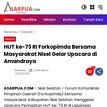
Langsung
ke
konten
Home
Headline
Medan
Asahan
Tanah Karo
Beranda
Daerah
Daerah
HUT ke-73 RI Forkopimda Bersama
Masyarakat Nisel Gelar Upacara di
Amandraya
23
Redaksi
2 Min Baca
17/08/2018
ASARPUA.COM
– Nias Selatan – Forum Komunikasi
Pimpinan Daerah (Forkopimda) bersama
masyarakat Kabupaten Nias Selatan menggelar
Upacara Peringatan HUT ke-73 RI di Lapangan