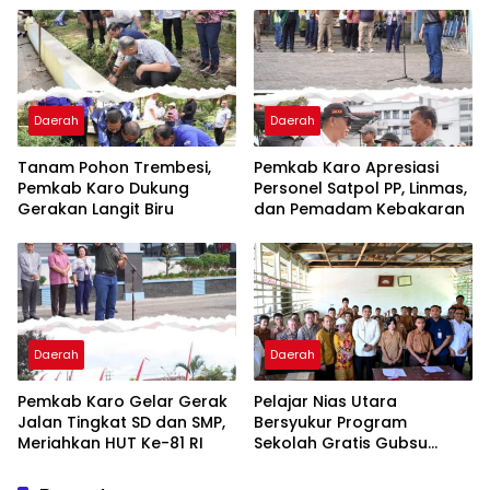
Daerah
Daerah
Tanam Pohon Trembesi,
Pemkab Karo Apresiasi
Pemkab Karo Dukung
Personel Satpol PP, Linmas,
Gerakan Langit Biru
dan Pemadam Kebakaran
Daerah
Daerah
Pemkab Karo Gelar Gerak
Pelajar Nias Utara
Jalan Tingkat SD dan SMP,
Bersyukur Program
Meriahkan HUT Ke-81 RI
Sekolah Gratis Gubsu
Bobby Nasution Ringankan
Beban Orang Tua