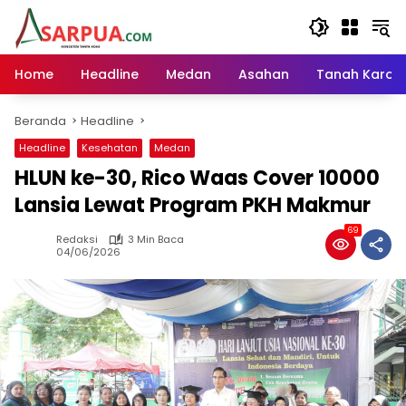
Langsung
ke
konten
Home
Headline
Medan
Asahan
Tanah Karo
Beranda
Headline
Headline
Kesehatan
Medan
HLUN ke-30, Rico Waas Cover 10000
Lansia Lewat Program PKH Makmur
69
Redaksi
3 Min Baca
04/06/2026