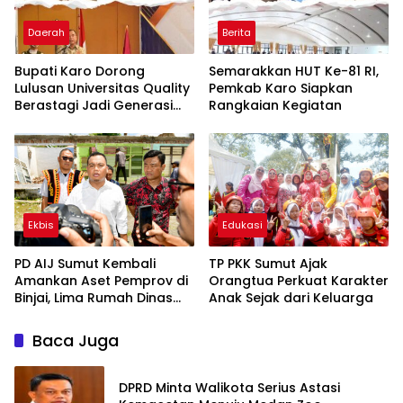
Daerah
Berita
Bupati Karo Dorong
Semarakkan HUT Ke-81 RI,
Lulusan Universitas Quality
Pemkab Karo Siapkan
Berastagi Jadi Generasi
Rangkaian Kegiatan
Inovatif dan Berintegritas
Ekbis
Edukasi
PD AIJ Sumut Kembali
TP PKK Sumut Ajak
Amankan Aset Pemprov di
Orangtua Perkuat Karakter
Binjai, Lima Rumah Dinas
Anak Sejak dari Keluarga
Eks Bioskop Ria Dibongkar
Baca Juga
DPRD Minta Walikota Serius Astasi