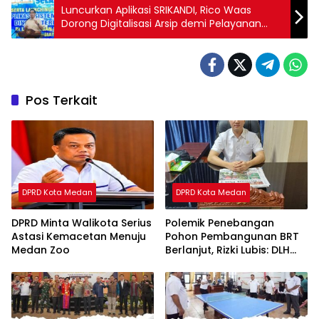
Luncurkan Aplikasi SRIKANDI, Rico Waas
Dorong Digitalisasi Arsip demi Pelayanan
Publik
Pos Terkait
DPRD Kota Medan
DPRD Kota Medan
DPRD Minta Walikota Serius
Polemik Penebangan
Astasi Kemacetan Menuju
Pohon Pembangunan BRT
Medan Zoo
Berlanjut, Rizki Lubis: DLH
Medan Jangan Buang
Badan