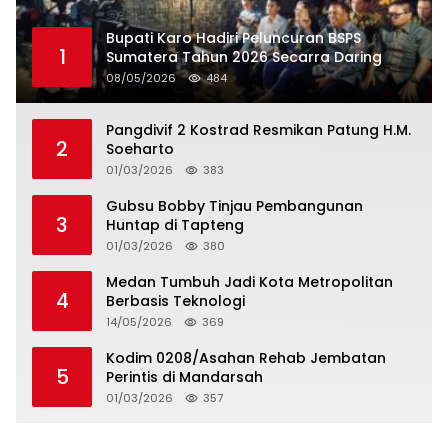
Bupati Karo Hadiri Peluncuran BSPS
1
Sumatera Tahun 2026 Secarra Daring
08/05/2026
484
Pangdivif 2 Kostrad Resmikan Patung H.M.
2
Soeharto
01/03/2026
383
Gubsu Bobby Tinjau Pembangunan
3
Huntap di Tapteng
01/03/2026
380
Medan Tumbuh Jadi Kota Metropolitan
4
Berbasis Teknologi
14/05/2026
369
Kodim 0208/Asahan Rehab Jembatan
5
Perintis di Mandarsah
01/03/2026
357