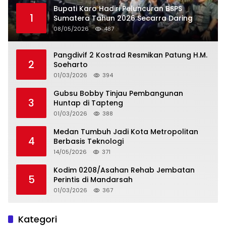
Bupati Karo Hadiri Peluncuran BSPS
1
Sumatera Tahun 2026 Secarra Daring
08/05/2026
487
Pangdivif 2 Kostrad Resmikan Patung H.M.
2
Soeharto
01/03/2026
394
Gubsu Bobby Tinjau Pembangunan
3
Huntap di Tapteng
01/03/2026
388
Medan Tumbuh Jadi Kota Metropolitan
4
Berbasis Teknologi
14/05/2026
371
Kodim 0208/Asahan Rehab Jembatan
5
Perintis di Mandarsah
01/03/2026
367
Kategori