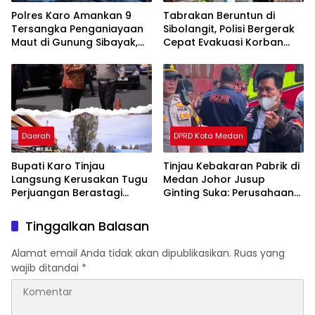
Polres Karo Amankan 9
Tabrakan Beruntun di
Tersangka Penganiayaan
Sibolangit, Polisi Bergerak
Maut di Gunung Sibayak,
Cepat Evakuasi Korban
Pemkab Karo Pastikan
dan Pulihkan Arus Lalu
Wisata Daerah Tetap
Lintas
Aman dan Kondusif
Daerah
DPRD Kota Medan
Bupati Karo Tinjau
Tinjau Kebakaran Pabrik di
Langsung Kerusakan Tugu
Medan Johor Jusup
Perjuangan Berastagi
Ginting Suka: Perusahaan
Akibat Ditabrak Truk
Harus Berikan Kompensasi,
Kepada Warga
Tinggalkan Balasan
Terdampak
Alamat email Anda tidak akan dipublikasikan.
Ruas yang
wajib ditandai
*