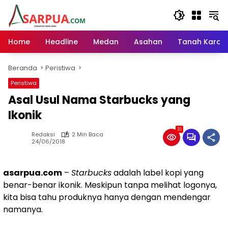
Langsung
ke
konten
Home
Headline
Medan
Asahan
Tanah Karo
Beranda
Peristiwa
Peristiwa
Asal Usul Nama Starbucks yang
Ikonik
31
Redaksi
2 Min Baca
24/06/2018
asarpua.com
–
Starbucks
adalah label kopi yang
benar-benar ikonik. Meskipun tanpa melihat logonya,
kita bisa tahu produknya hanya dengan mendengar
namanya.