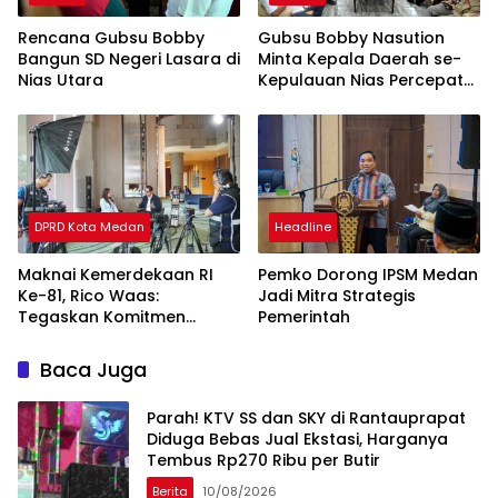
Rencana Gubsu Bobby
Gubsu Bobby Nasution
Bangun SD Negeri Lasara di
Minta Kepala Daerah se-
Nias Utara
Kepulauan Nias Percepat
Usulan BKP 2027
DPRD Kota Medan
Headline
Maknai Kemerdekaan RI
Pemko Dorong IPSM Medan
Ke-81, Rico Waas:
Jadi Mitra Strategis
Tegaskan Komitmen
Pemerintah
Pelayanan Primer
Baca Juga
Parah! KTV SS dan SKY di Rantauprapat
Diduga Bebas Jual Ekstasi, Harganya
Tembus Rp270 Ribu per Butir
Berita
10/08/2026