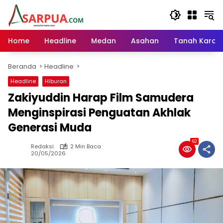
Langsung
ke
konten
Home
Headline
Medan
Asahan
Tanah Karo
Beranda
Headline
Headline
Hiburan
Zakiyuddin Harap Film Samudera
Menginspirasi Penguatan Akhlak
Generasi Muda
62
Redaksi
2 Min Baca
20/05/2026