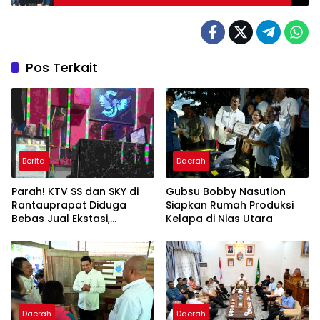
Bertangga 100 Meter
Pos Terkait
Berita
Daerah
Parah! KTV SS dan SKY di
Gubsu Bobby Nasution
Rantauprapat Diduga
Siapkan Rumah Produksi
Bebas Jual Ekstasi,
Kelapa di Nias Utara
Harganya Tembus Rp270
Ribu per Butir
Daerah
Daerah