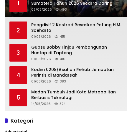
1
Sumatera Tahun 2026 Secarra Daring
08/05/2026
493
Pangdivif 2 Kostrad Resmikan Patung H.M.
2
Soeharto
01/03/2026
415
Gubsu Bobby Tinjau Pembangunan
3
Huntap di Tapteng
01/03/2026
410
Kodim 0208/Asahan Rehab Jembatan
4
Perintis di Mandarsah
01/03/2026
383
Medan Tumbuh Jadi Kota Metropolitan
5
Berbasis Teknologi
14/05/2026
374
Kategori