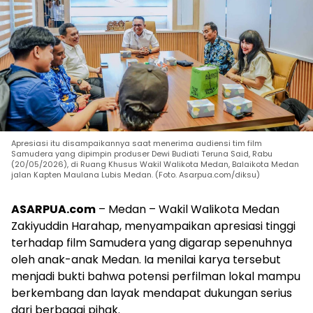
Apresiasi itu disampaikannya saat menerima audiensi tim film
Samudera yang dipimpin produser Dewi Budiati Teruna Said, Rabu
(20/05/2026), di Ruang Khusus Wakil Walikota Medan, Balaikota Medan
jalan Kapten Maulana Lubis Medan. (Foto. Asarpua.com/diksu)
ASARPUA.com
– Medan – Wakil Walikota Medan
Zakiyuddin Harahap, menyampaikan apresiasi tinggi
terhadap film Samudera yang digarap sepenuhnya
oleh anak-anak Medan. Ia menilai karya tersebut
menjadi bukti bahwa potensi perfilman lokal mampu
berkembang dan layak mendapat dukungan serius
dari berbagai pihak.