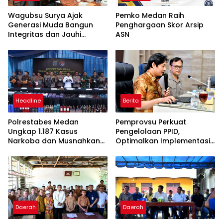
Wagubsu Surya Ajak
Pemko Medan Raih
Generasi Muda Bangun
Penghargaan Skor Arsip
Integritas dan Jauhi
ASN
Narkoba
Headline
Berita
Polrestabes Medan
Pemprovsu Perkuat
Ungkap 1.187 Kasus
Pengelolaan PPID,
Narkoba dan Musnahkan
Optimalkan Implementasi
Puluhan Kilogram Barang
Permendagri Nomor 2
Bukti
Tahun 2026
Daerah
Daerah