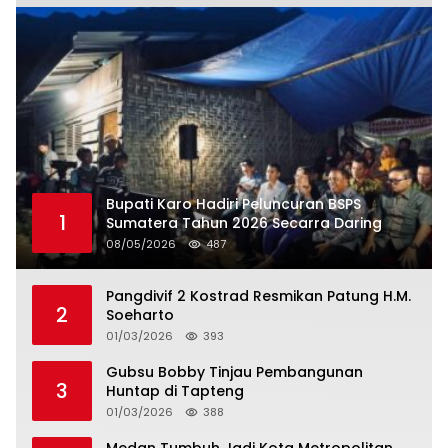
Bupati Karo Hadiri Peluncuran BSPS
1
Sumatera Tahun 2026 Secarra Daring
08/05/2026
487
Pangdivif 2 Kostrad Resmikan Patung H.M.
2
Soeharto
01/03/2026
393
Gubsu Bobby Tinjau Pembangunan
3
Huntap di Tapteng
01/03/2026
388
Medan Tumbuh Jadi Kota Metropolitan