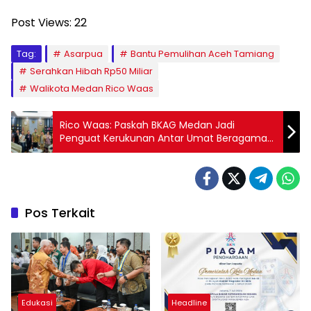
Post Views:
22
Tag:
Asarpua
Bantu Pemulihan Aceh Tamiang
Serahkan Hibah Rp50 Miliar
Walikota Medan Rico Waas
Rico Waas: Paskah BKAG Medan Jadi
Penguat Kerukunan Antar Umat Beragama
di Medan
Pos Terkait
Edukasi
Headline