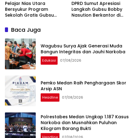
Pelajar Nias Utara
DPRD Sumut Apresiasi
Bersyukur Program
Langkah Gubsu Bobby
Sekolah Gratis Gubsu
Nasution Berkantor di
Bobby Nasution Ringankan
Kepulauan Nias, Percepat
Beban Orang Tua
Pembangunan
Baca Juga
Wagubsu Surya Ajak Generasi Muda
Bangun Integritas dan Jauhi Narkoba
Edukasi
07/08/2026
Pemko Medan Raih Penghargaan Skor
Arsip ASN
Headline
07/08/2026
Polrestabes Medan Ungkap 1.187 Kasus
Narkoba dan Musnahkan Puluhan
Kilogram Barang Bukti
Headline
07/08/2026