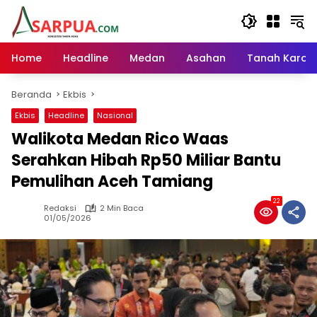
Langsung
ke
konten
Home
Headline
Medan
Asahan
Tanah Karo
Beranda
Ekbis
Ekbis
Headline
Nasional
Walikota Medan Rico Waas
Serahkan Hibah Rp50 Miliar Bantu
Pemulihan Aceh Tamiang
22
Redaksi
2 Min Baca
01/05/2026