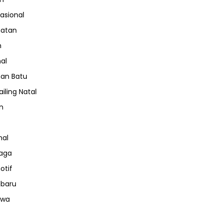
nasional
hatan
m
nal
an Batu
iling Natal
n
nal
aga
otif
nbaru
iwa