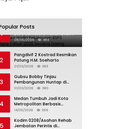
Popular Posts
Bupati Karo Hadiri Peluncuran
1
BSPS Sumatera Tahun 2026
Secarra Daring
08/05/2026
484
Pangdivif 2 Kostrad Resmikan
2
Patung H.M. Soeharto
01/03/2026
383
Gubsu Bobby Tinjau
3
Pembangunan Huntap di
Tapteng
01/03/2026
380
Medan Tumbuh Jadi Kota
4
Metropolitan Berbasis
Teknologi
14/05/2026
369
Kodim 0208/Asahan Rehab
5
Jembatan Perintis di