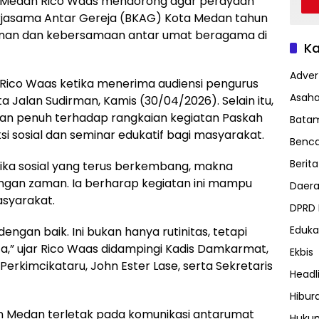
 Medan Rico Waas mendorong agar perayaan
rjasama Antar Gereja (BKAG) Kota Medan tahun
unan dan kebersamaan antar umat beragama di
Ka
Advert
 Rico Waas ketika menerima audiensi pengurus
Asah
 Jalan Sudirman, Kamis (30/04/2026). Selain itu,
an penuh terhadap rangkaian kegiatan Paskah
Bata
i sosial dan seminar edukatif bagi masyarakat.
Benc
Berita
mika sosial yang terus berkembang, makna
ngan zaman. Ia berharap kegiatan ini mampu
Daer
syarakat.
DPRD
Eduka
dengan baik. Ini bukan hanya rutinitas, tetapi
ta,” ujar Rico Waas didampingi Kadis Damkarmat,
Ekbis
Perkimcikataru, John Ester Lase, serta Sekretaris
Headl
Hibur
an Medan terletak pada komunikasi antarumat
Huku