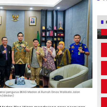
ensi pengurus BKAG Medan di Rumah Dinas Walikota Jalan
om/dikdan)