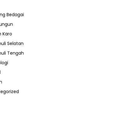
ng Bedagai
lungun
 Karo
uli Selatan
uli Tengah
logi
l
m
egorized