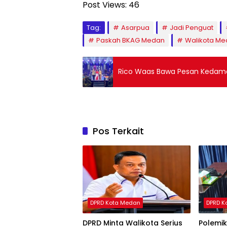
Post Views:
46
Tag:
Asarpua
Jadi Penguat
Paskah BKAG Medan
Walikota Me
Rico Waas Bawa Pesan Kedama
Pos Terkait
DPRD Kota Medan
DPRD K
DPRD Minta Walikota Serius
Polemi