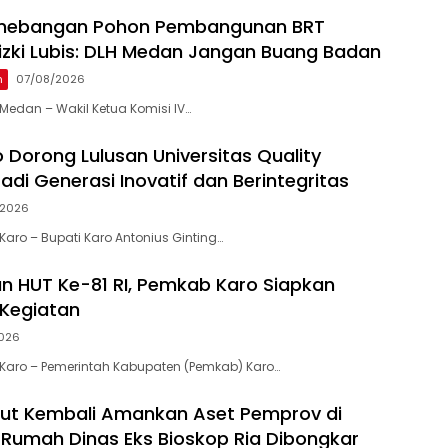
enebangan Pohon Pembangunan BRT
 Rizki Lubis: DLH Medan Jangan Buang Badan
n
07/08/2026
edan – Wakil Ketua Komisi IV…
 Dorong Lulusan Universitas Quality
adi Generasi Inovatif dan Berintegritas
/2026
aro – Bupati Karo Antonius Ginting…
 HUT Ke-81 RI, Pemkab Karo Siapkan
Kegiatan
026
Karo – Pemerintah Kabupaten (Pemkab) Karo…
ut Kembali Amankan Aset Pemprov di
ma Rumah Dinas Eks Bioskop Ria Dibongkar