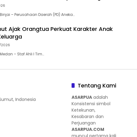
026
injai – Perusahaan Daerah (PD) Aneka…
ut Ajak Orangtua Perkuat Karakter Anak
Keluarga
/2026
edan – Staf Ahli I Tim…
Tentang Kami
ASARPUA
adalah
 Sumut, Indonesia
Konsistensi simbol
Ketekunan,
Kesabaran dan
Perjuangan
ASARPUA.COM
muncul pertama kali