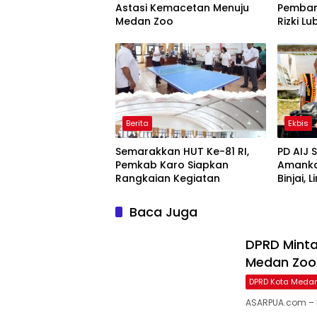
Astasi Kemacetan Menuju
Pemban
Medan Zoo
Rizki L
Jangan
Berita
Ekbis
Semarakkan HUT Ke-81 RI,
PD AIJ 
Pemkab Karo Siapkan
Amanka
Rangkaian Kegiatan
Binjai,
Bioskop
Baca Juga
DPRD Minta
Medan Zoo
DPRD Kota Meda
ASARPUA.com – 