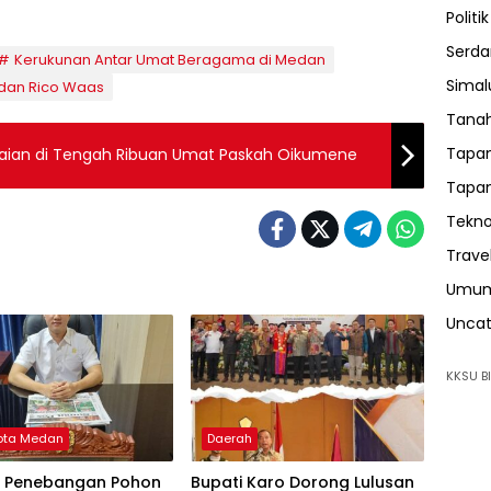
Politik
Serda
Kerukunan Antar Umat Beragama di Medan
Sima
dan Rico Waas
Tanah
Tapan
ian di Tengah Ribuan Umat Paskah Oikumene
Tapan
Tekno
Trave
Umu
Uncat
KKSU BI
ota Medan
Daerah
k Penebangan Pohon
Bupati Karo Dorong Lulusan