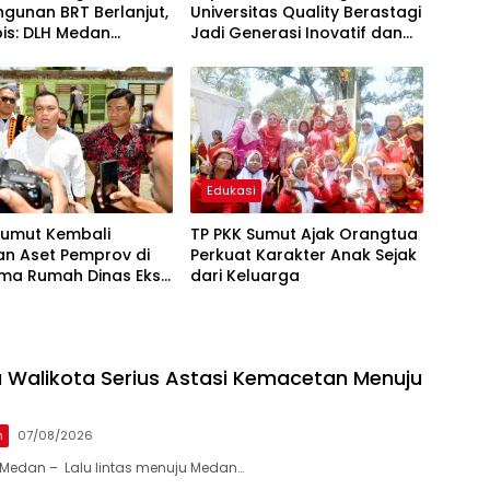
gunan BRT Berlanjut,
Universitas Quality Berastagi
ubis: DLH Medan
Jadi Generasi Inovatif dan
 Buang Badan
Berintegritas
Edukasi
Sumut Kembali
TP PKK Sumut Ajak Orangtua
n Aset Pemprov di
Perkuat Karakter Anak Sejak
 Lima Rumah Dinas Eks
dari Keluarga
 Ria Dibongkar
 Walikota Serius Astasi Kemacetan Menuju
n
07/08/2026
Medan – Lalu lintas menuju Medan…