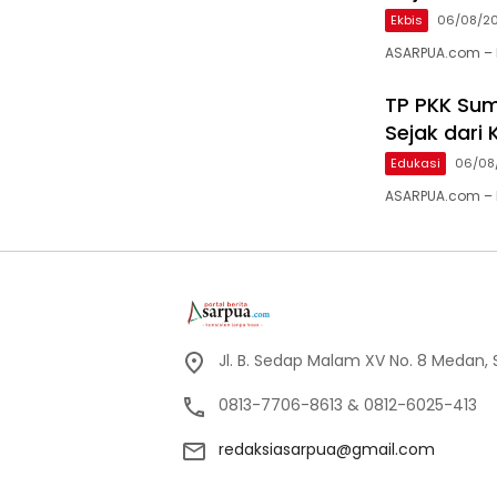
Ekbis
06/08/2
ASARPUA.com – B
TP PKK Sum
Sejak dari 
Edukasi
06/08
ASARPUA.com – M
Jl. B. Sedap Malam XV No. 8 Medan,
0813-7706-8613 & 0812-6025-413
redaksiasarpua@gmail.com