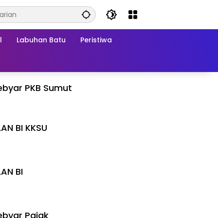
l
Labuhan Batu
Peristiwa
ebyar PKB Sumut
LAN BI KKSU
I
LAN BI
I
byar Pajak