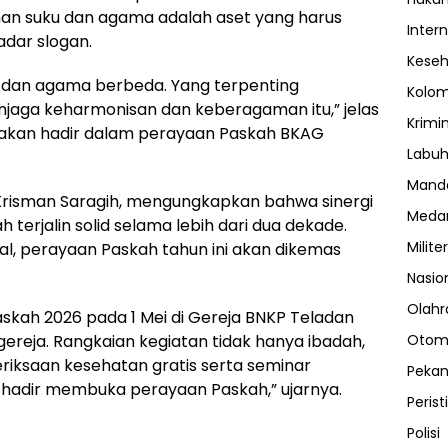
n suku dan agama adalah aset yang harus
Inter
adar slogan.
Kese
u dan agama berbeda. Yang terpenting
Kolo
aga keharmonisan dan keberagaman itu,” jelas
Krimi
akan hadir dalam perayaan Paskah BKAG
Labuh
Manda
Krisman Saragih, mengungkapkan bahwa sinergi
Meda
erjalin solid selama lebih dari dua dekade.
Militer
al, perayaan Paskah tahun ini akan dikemas
Nasio
Olahr
kah 2026 pada 1 Mei di Gereja BNKP Teladan
ereja. Rangkaian kegiatan tidak hanya ibadah,
Otom
eriksaan kesehatan gratis serta seminar
Peka
 hadir membuka perayaan Paskah,” ujarnya.
Perist
Polisi