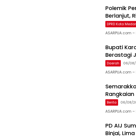
Polemik P
Berlanjut,
DPRD Kota Meda
ASARPUA.com – M
Bupati Karo
Berastagi J
Daerah
06/08
ASARPUA.com – K
Semarakkan
Rangkaian 
Berita
06/08/2
ASARPUA.com – 
PD AIJ Sum
Binjai, Li