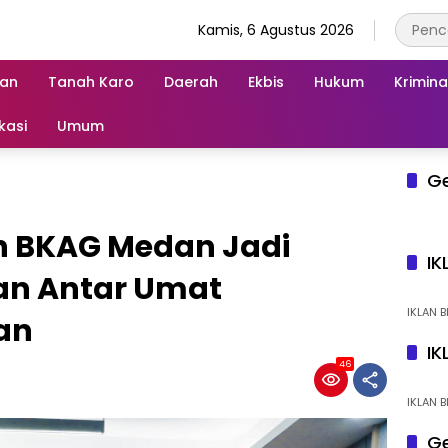
Kamis, 6 Agustus 2026
an
Tanah Karo
Daerah
Ekbis
Hukum
Krimina
kasi
Umum
G
h BKAG Medan Jadi
IK
an Antar Umat
IKLAN B
an
IK
46
IKLAN B
Ge