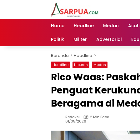
Langsung
ke
konten
Home
Headline
Medan
Asah
Politik
Militer
Advertorial
Edu
Beranda
Headline
Headline
Hiburan
Medan
Rico Waas: Paska
Penguat Kerukun
Beragama di Med
Redaksi
2 Min Baca
01/05/2026