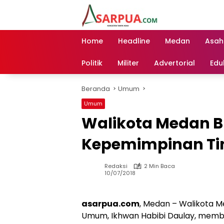
Langsung
ke
konten
Home
Headline
Medan
Asah
Politik
Militer
Advertorial
Edu
Beranda
Umum
Umum
Walikota Medan B
Kepemimpinan Tin
Redaksi
2 Min Baca
10/07/2018
asarpua.com
, Medan – Walikota Me
Umum, Ikhwan Habibi Daulay, membu