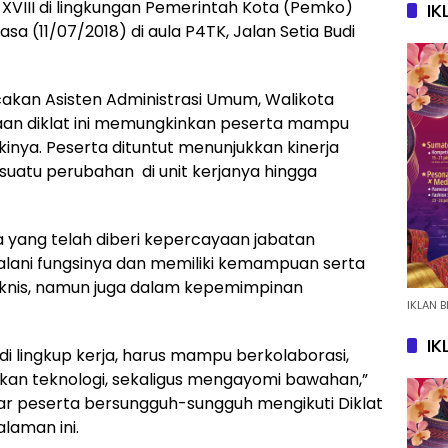
XVIII di lingkungan Pemerintah Kota (Pemko)
IK
sa (11/07/2018) di aula P4TK, Jalan Setia Budi
akan Asisten Administrasi Umum, Walikota
an diklat ini memungkinkan peserta mampu
nya. Peserta dituntut menunjukkan kinerja
atu perubahan di unit kerjanya hingga
 yang telah diberi kepercayaan jabatan
alani fungsinya dan memiliki kemampuan serta
eknis, namun juga dalam kepemimpinan
IKLAN B
IK
i lingkup kerja, harus mampu berkolaborasi,
atkan teknologi, sekaligus mengayomi bawahan,”
ar peserta bersungguh-sungguh mengikuti Diklat
aman ini.