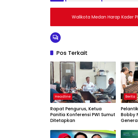
Walikota Medan Harap Kader P
Pos Terkait
Headline
Berita
Rapat Pengurus, Ketua
Pelanti
Panitia Konferensi PWI Sumut
Bobby N
Ditetapkan
Genera
Semang