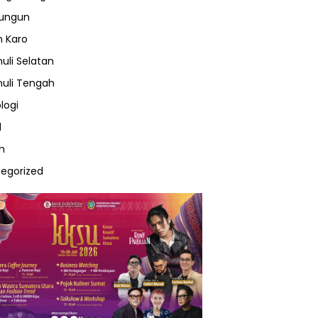
lungun
 Karo
uli Selatan
uli Tengah
logi
l
m
egorized