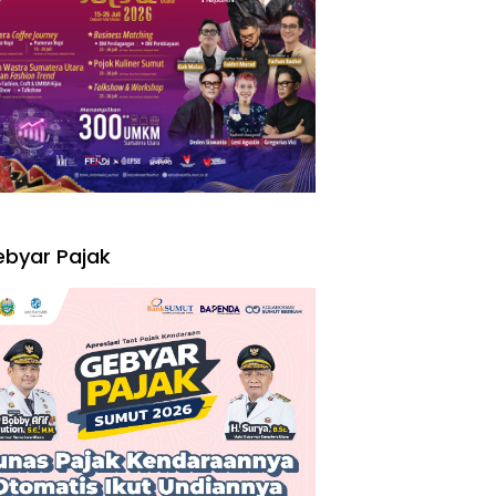
I
byar Pajak