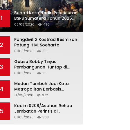
Bupati Karo Hadiri Peluncuran
1
BSPS Sumatera Tahun 2026
Secarra Daring
08/05/2026
490
Pangdivif 2 Kostrad Resmikan
2
Patung H.M. Soeharto
01/03/2026
395
Gubsu Bobby Tinjau
3
Pembangunan Huntap di
Tapteng
01/03/2026
388
Medan Tumbuh Jadi Kota
4
Metropolitan Berbasis
Teknologi
14/05/2026
372
Kodim 0208/Asahan Rehab
5
Jembatan Perintis di
Mandarsah
01/03/2026
368