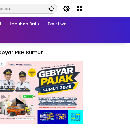
l
Labuhan Batu
Peristiwa
ebyar PKB Sumut