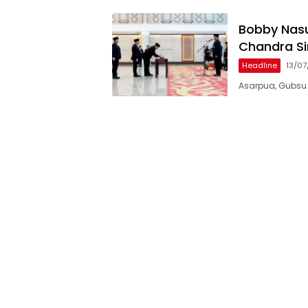
Bobby Nasut
Chandra Si
Headline
13/0
Asarpua, Gubsu B