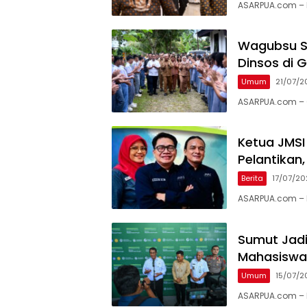
ASARPUA.com – 
Wagubsu S
Dinsos di G
Umum
21/07/2
ASARPUA.com – G
Ketua JMSI
Pelantikan
Berita
17/07/2
ASARPUA.com – 
Sumut Jadi
Mahasiswa
Umum
15/07/2
ASARPUA.com – 