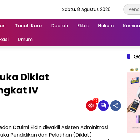
Sabtu, 8 Agustus 2026
an
Tanah Karo
Daerah
Ekbis
Hukum
Krimina
kasi
Umum
G
uka Diklat
gkat IV
19
dan Dzulmi Eldin diwakili Asisten Adminitrasi
ka Pendidikan dan Pelatihan (Diklat)