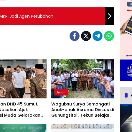
MKRI Jadi Agen Perubahan
Umum
kan DHD 45 Sumut,
Wagubsu Surya Semangati
asution Ajak
Anak-anak Asrama Dinsos di
si Muda Gelorakan
Gunungsitoli, Tekun Belajar
at Juang ’45
Raih Cita-cita