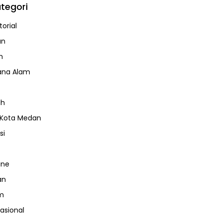
tegori
orial
an
m
ana Alam
ah
 Kota Medan
si
ine
an
m
nasional