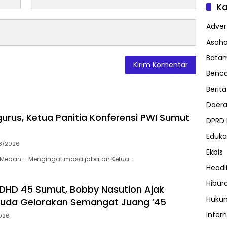
Ka
Advert
Asah
Bata
Benc
Berita
Daer
urus, Ketua Panitia Konferensi PWI Sumut
DPRD
Eduka
8/2026
Ekbis
Medan – Mengingat masa jabatan Ketua…
Headl
Hibur
 DHD 45 Sumut, Bobby Nasution Ajak
Huku
Muda Gelorakan Semangat Juang ’45
Inter
026