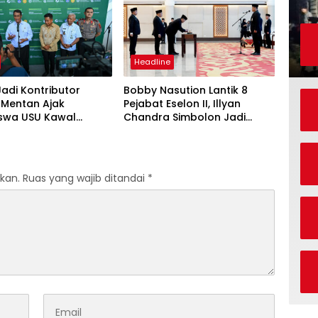
Headline
adi Kontributor
Bobby Nasution Lantik 8
 Mentan Ajak
Pejabat Eselon II, Illyan
swa USU Kawal
Chandra Simbolon Jadi
mbada Pangan
Kadisnaker Sumut
kan.
Ruas yang wajib ditandai
*