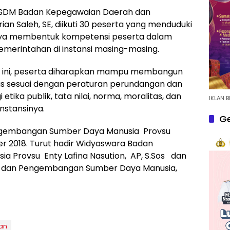
SDM Badan Kepegawaian Daerah dan
 Saleh, SE, diikuti 30 peserta yang menduduki
annya membentuk kompetensi peserta dalam
merintahan di instansi masing-masing.
t ini, peserta diharapkan mampu membangun
itas sesuai dengan peraturan perundangan dan
ika publik, tata nilai, norma, moralitas, dan
IKLAN B
nstansinya.
Ge
Pengembangan Sumber Daya Manusia Provsu
er 2018. Turut hadir Widyaswara Badan
 Provsu Enty Lafina Nasution, AP, S.Sos dan
 dan Pengembangan Sumber Daya Manusia,
an