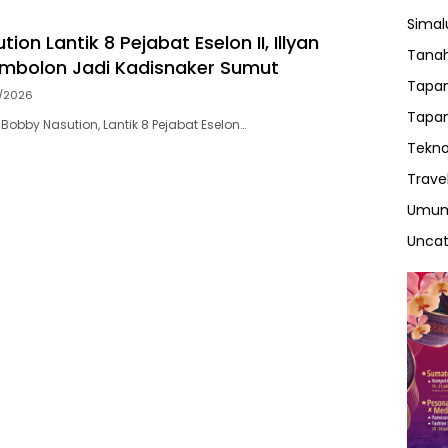
Sima
ion Lantik 8 Pejabat Eselon II, Illyan
Tanah
mbolon Jadi Kadisnaker Sumut
Tapan
7/2026
Tapan
obby Nasution, Lantik 8 Pejabat Eselon…
Tekno
Trave
Umu
Uncat