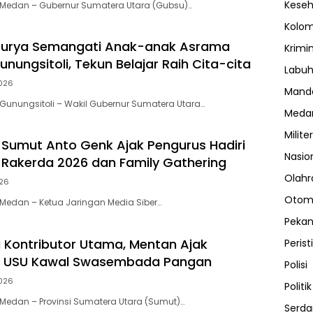
Kese
Medan – Gubernur Sumatera Utara (Gubsu)…
Kolo
urya Semangati Anak-anak Asrama
Krimi
unungsitoli, Tekun Belajar Raih Cita-cita
Labuh
026
Manda
unungsitoli – Wakil Gubernur Sumatera Utara…
Meda
Militer
 Sumut Anto Genk Ajak Pengurus Hadiri
Nasio
, Rakerda 2026 dan Family Gathering
Olahr
026
Otom
Medan – Ketua Jaringan Media Siber…
Peka
 Kontributor Utama, Mentan Ajak
Perist
 USU Kawal Swasembada Pangan
Polisi
026
Politik
Medan – Provinsi Sumatera Utara (Sumut)…
Serda