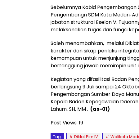
Sebelumnya Kabid Pengembangan 
Pengembangn SDM Kota Medan, Adrian
jabatan struktural Eselon V. Tuju
melaksanakan tugas dan fungsi kepe
Saleh menambahkan, melalui Dikla
karakter dan sikap perilaku integr
kemampuan untuk menjunjung tinggi et
bertanggung jawab memimpin unit i
Kegiatan yang difasilitasi Badan 
berlangsung 9 Juli sampai 24 Oktob
Pengembangan Sumber Daya Manusia
Kepala Badan Kepegawaian Daerah
Lahum, SH, MM .
(as-01)
Post Views:
19
Tag:
Diklat Pim IV
Walikota Med