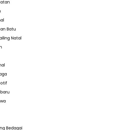
hatan
m
nal
an Batu
iling Natal
n
nal
aga
otif
nbaru
iwa
ng Bedagai