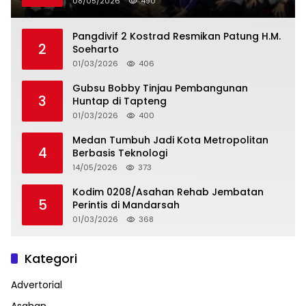
08/05/2026
490
Pangdivif 2 Kostrad Resmikan Patung H.M.
2
Soeharto
01/03/2026
406
Gubsu Bobby Tinjau Pembangunan
3
Huntap di Tapteng
01/03/2026
400
Medan Tumbuh Jadi Kota Metropolitan
4
Berbasis Teknologi
14/05/2026
373
Kodim 0208/Asahan Rehab Jembatan
5
Perintis di Mandarsah
01/03/2026
368
Kategori
Advertorial
Asahan