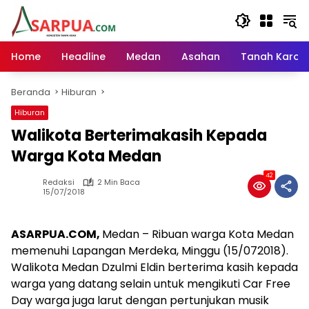
Langsung
ke
konten
Home
Headline
Medan
Asahan
Tanah Karo
Beranda
Hiburan
Hiburan
Walikota Berterimakasih Kepada
Warga Kota Medan
42
Redaksi
2 Min Baca
15/07/2018
ASARPUA.COM,
Medan – Ribuan warga Kota Medan
memenuhi Lapangan Merdeka, Minggu (15/072018).
Walikota Medan Dzulmi Eldin berterima kasih kepada
warga yang datang selain untuk mengikuti Car Free
Day warga juga larut dengan pertunjukan musik