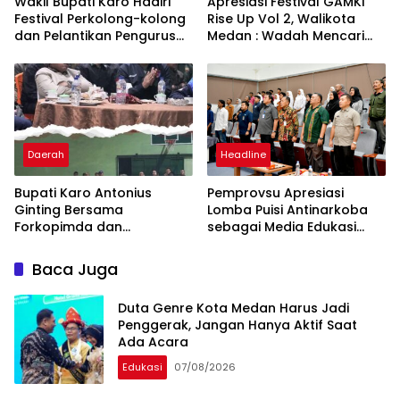
Wakil Bupati Karo Hadiri
Apresiasi Festival GAMKI
Festival Perkolong-kolong
Rise Up Vol 2, Walikota
dan Pelantikan Pengurus
Medan : Wadah Mencari
Forsase 2026–2029
Talenta Lokal Menyentuh
Jiwa
Daerah
Headline
Bupati Karo Antonius
Pemprovsu Apresiasi
Ginting Bersama
Lomba Puisi Antinarkoba
Forkopimda dan
sebagai Media Edukasi
Masyarakat Nobar Final
Generasi Muda
Piala Dunia 2026
Baca Juga
Duta Genre Kota Medan Harus Jadi
Penggerak, Jangan Hanya Aktif Saat
Ada Acara
Edukasi
07/08/2026