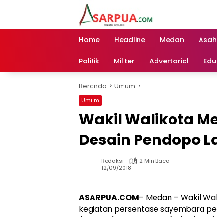
Langsung
ke
konten
Home
Headline
Medan
Asah
Politik
Militer
Advertorial
Edu
Beranda
Umum
Umum
Wakil Walikota 
Desain Pendopo 
Redaksi
2 Min Baca
12/09/2018
ASARPUA.COM
– Medan – Wakil Wa
kegiatan persentase sayembara 