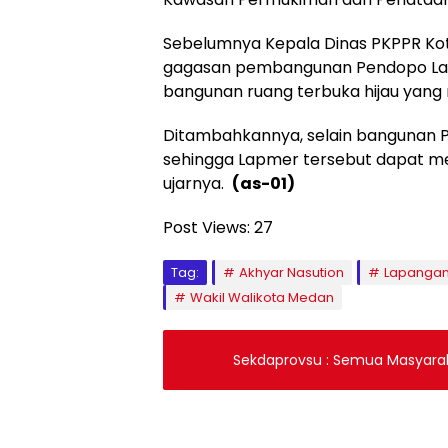
Sebelumnya Kepala Dinas PKPPR K
gagasan pembangunan Pendopo Lapm
bangunan ruang terbuka hijau yang 
Ditambahkannya, selain bangunan P
sehingga Lapmer tersebut dapat m
ujarnya.
(as-01)
Post Views:
27
Tag:
Akhyar Nasution
Lapanga
Wakil Walikota Medan
Sekdaprovsu : Semua Masyara