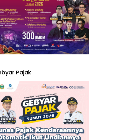
I
byar Pajak