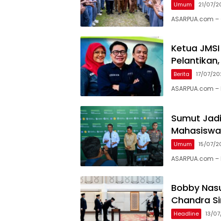
Umum
21/07/2
ASARPUA.com – G
Ketua JMSI
Pelantikan
Berita
17/07/2
ASARPUA.com – 
Sumut Jadi
Mahasiswa
Umum
15/07/2
ASARPUA.com – 
Bobby Nasut
Chandra Si
Headline
13/0