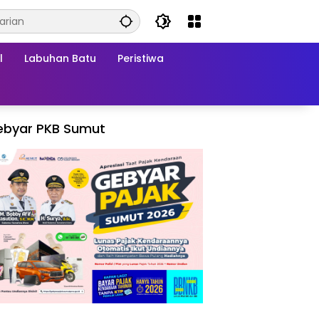
l
Labuhan Batu
Peristiwa
ebyar PKB Sumut