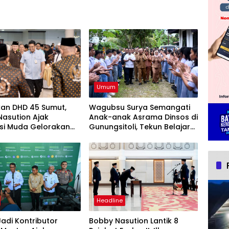
Umum
kan DHD 45 Sumut,
Wagubsu Surya Semangati
asution Ajak
Anak-anak Asrama Dinsos di
si Muda Gelorakan
Gunungsitoli, Tekun Belajar
at Juang ’45
Raih Cita-cita
Headline
adi Kontributor
Bobby Nasution Lantik 8