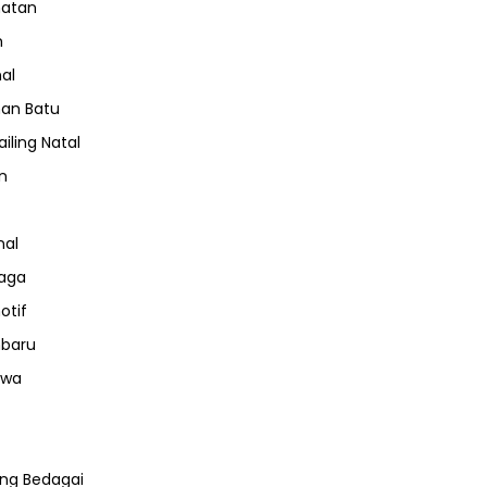
hatan
m
nal
an Batu
iling Natal
n
nal
aga
otif
nbaru
iwa
ng Bedagai