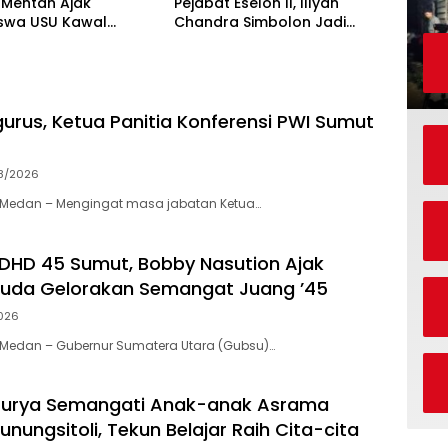
 Mentan Ajak
Pejabat Eselon II, Illyan
swa USU Kawal
Chandra Simbolon Jadi
mbada Pangan
Kadisnaker Sumut
urus, Ketua Panitia Konferensi PWI Sumut
8/2026
Medan – Mengingat masa jabatan Ketua…
 DHD 45 Sumut, Bobby Nasution Ajak
Muda Gelorakan Semangat Juang ’45
026
Medan – Gubernur Sumatera Utara (Gubsu)…
urya Semangati Anak-anak Asrama
unungsitoli, Tekun Belajar Raih Cita-cita