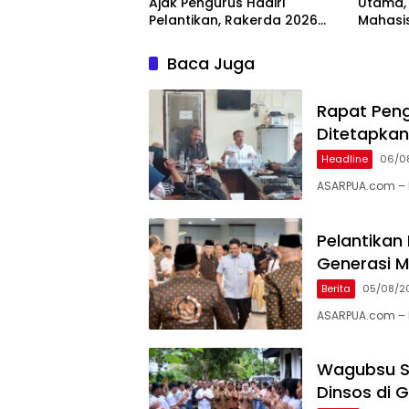
Ajak Pengurus Hadiri
Utama,
Pelantikan, Rakerda 2026
Mahasi
dan Family Gathering
Swase
Baca Juga
Rapat Peng
Ditetapkan
Headline
06/0
ASARPUA.com – 
Pelantikan
Generasi 
Berita
05/08/2
ASARPUA.com – 
Wagubsu S
Dinsos di G