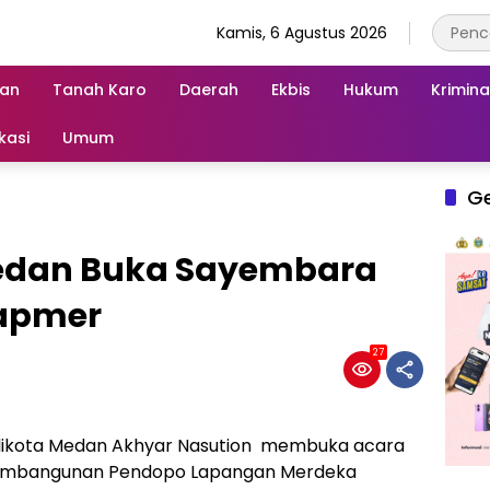
Kamis, 6 Agustus 2026
an
Tanah Karo
Daerah
Ekbis
Hukum
Krimina
kasi
Umum
G
Medan Buka Sayembara
Lapmer
27
likota Medan Akhyar Nasution membuka acara
pembangunan Pendopo Lapangan Merdeka