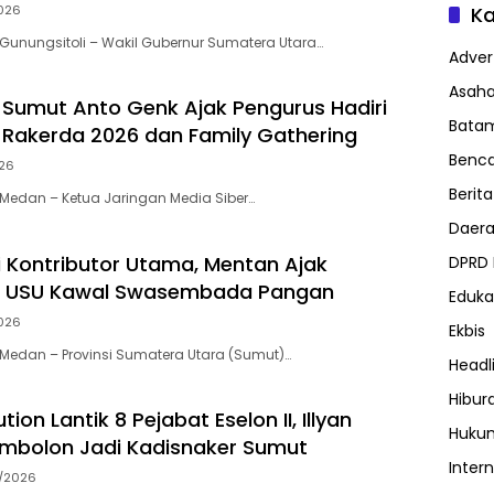
Ka
026
unungsitoli – Wakil Gubernur Sumatera Utara…
Advert
Asah
 Sumut Anto Genk Ajak Pengurus Hadiri
Bata
, Rakerda 2026 dan Family Gathering
Benc
026
Berita
Medan – Ketua Jaringan Media Siber…
Daer
 Kontributor Utama, Mentan Ajak
DPRD
 USU Kawal Swasembada Pangan
Eduka
026
Ekbis
Medan – Provinsi Sumatera Utara (Sumut)…
Headl
Hibur
ion Lantik 8 Pejabat Eselon II, Illyan
Huku
mbolon Jadi Kadisnaker Sumut
Inter
7/2026