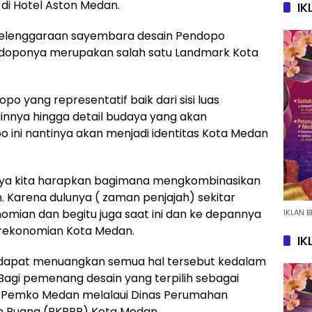
di Hotel Aston Medan.
IK
nyelenggaraan sayembara desain Pendopo
doponya merupakan salah satu Landmark Kota
 yang representatif baik dari sisi luas
nnya hingga detail budaya yang akan
ini nantinya akan menjadi identitas Kota Medan
inya kita harapkan bagimana mengkombinasikan
. Karena dulunya ( zaman penjajah) sekitar
mian dan begitu juga saat ini dan ke depannya
IKLAN B
rekonomian Kota Medan.
IK
a dapat menuangkan semua hal tersebut kedalam
Bagi pemenang desain yang terpilih sebagai
ke Pemko Medan melalaui Dinas Perumahan
 Ruang (PKPPR) Kota Medan.