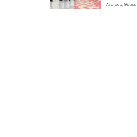
Asarpua, Gubsu B