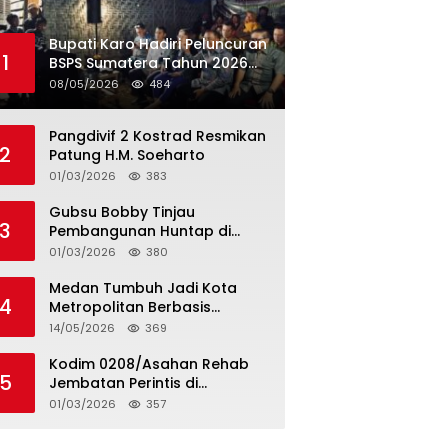
Bupati Karo Hadiri Peluncuran
1
BSPS Sumatera Tahun 2026
Secarra Daring
08/05/2026
484
Pangdivif 2 Kostrad Resmikan
2
Patung H.M. Soeharto
01/03/2026
383
Gubsu Bobby Tinjau
3
Pembangunan Huntap di
Tapteng
01/03/2026
380
Medan Tumbuh Jadi Kota
4
Metropolitan Berbasis
Teknologi
14/05/2026
369
Kodim 0208/Asahan Rehab
5
Jembatan Perintis di
Mandarsah
01/03/2026
357