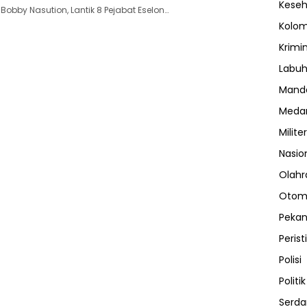
Kese
obby Nasution, Lantik 8 Pejabat Eselon…
Kolo
Krimi
Labuh
Manda
Meda
Militer
Nasio
Olahr
Otom
Peka
Perist
Polisi
Politik
Serda