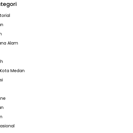
tegori
orial
an
m
ana Alam
ah
 Kota Medan
si
ine
an
m
nasional