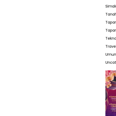
Sima
Tanah
Tapan
Tapan
Tekno
Trave
Umu
Uncat