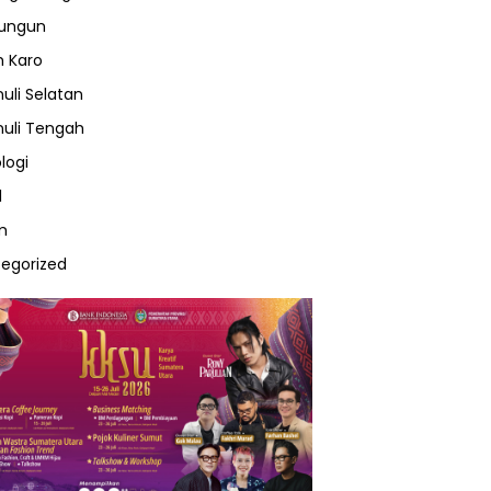
lungun
 Karo
uli Selatan
uli Tengah
logi
l
m
egorized