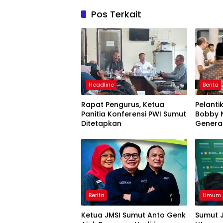
Pos Terkait
Headline
Berita
Rapat Pengurus, Ketua
Pelanti
Panitia Konferensi PWI Sumut
Bobby N
Ditetapkan
Genera
Semang
Berita
Umum
Ketua JMSI Sumut Anto Genk
Sumut J