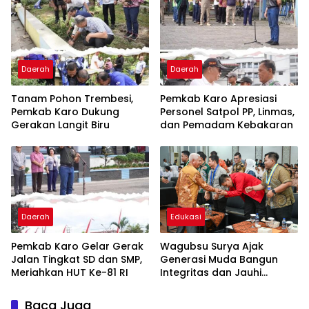
Daerah
Daerah
Tanam Pohon Trembesi,
Pemkab Karo Apresiasi
Pemkab Karo Dukung
Personel Satpol PP, Linmas,
Gerakan Langit Biru
dan Pemadam Kebakaran
Daerah
Edukasi
Pemkab Karo Gelar Gerak
Wagubsu Surya Ajak
Jalan Tingkat SD dan SMP,
Generasi Muda Bangun
Meriahkan HUT Ke-81 RI
Integritas dan Jauhi
Narkoba
Baca Juga