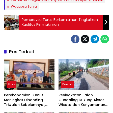
Tekankan Integritas dan Loyalitas dalam Kepemimpinan
Wagubsu Surya
Pemprovsu Terus Berkomitmen Tingkatkan
Kualitas Permukiman
Pos Terkait
Ekbis
Daerah
Perekonomian Sumut
Peningkatan Jalan
Meningkat Dibanding
Gundaling Dukung Akses
Triwulan Sebelumnya ,
Wisata dan Kenyamanan
Pertumbuhan Positif 5,06%
Masyarakat