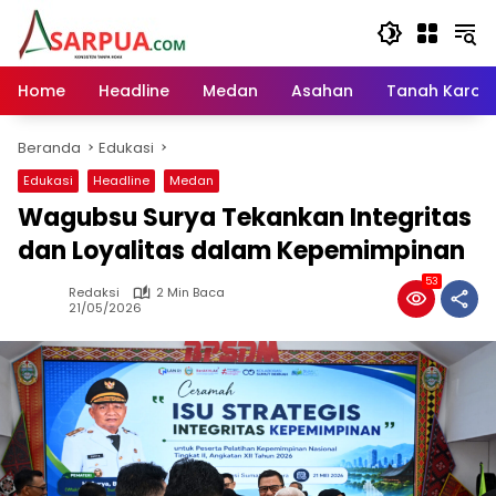
Langsung
ke
konten
Home
Headline
Medan
Asahan
Tanah Karo
Beranda
Edukasi
Edukasi
Headline
Medan
Wagubsu Surya Tekankan Integritas
dan Loyalitas dalam Kepemimpinan
53
Redaksi
2 Min Baca
21/05/2026