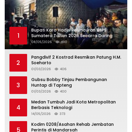
Bupati Karo Hadiri Peluncuran BSPS
1
Sumatera Tahun 2026 Secarra Daring
08/05/2026
490
Pangdivif 2 Kostrad Resmikan Patung H.M.
2
Soeharto
01/03/2026
406
Gubsu Bobby Tinjau Pembangunan
3
Huntap di Tapteng
01/03/2026
400
Medan Tumbuh Jadi Kota Metropolitan
4
Berbasis Teknologi
14/05/2026
373
Kodim 0208/Asahan Rehab Jembatan
5
Perintis di Mandarsah