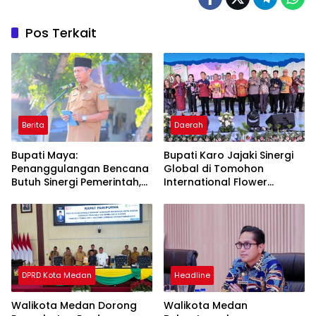
Pos Terkait
Berita
Daerah
Bupati Maya:
Bupati Karo Jajaki Sinergi
Penanggulangan Bencana
Global di Tomohon
Butuh Sinergi Pemerintah,
International Flower
Masyarakat dan Dunia
Festival 2026
Usaha
DPRD Kota Medan
Headline
Walikota Medan Dorong
Walikota Medan