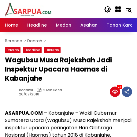
Langsung
ke
konten
Home
Headline
Medan
Asahan
Tanah Karo
Beranda
Daerah
Daerah
Headline
Hiburan
Wagubsu Musa Rajekshah Jadi
Inspektur Upacara Haornas di
Kabanjahe
22
Redaksi
2 Min Baca
26/09/2018
ASARPUA.COM
– Kabanjahe – Wakil Gubernur
Sumatera Utara (Wagubsu) Musa Rajekshah menjadi
inspektur upacara peringatan Hari Olahraga
Nasional (Haornas) tahun 2018 di Kabanjahe,