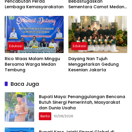
Pencabutan Perda
Bebastugaskan
Lembaga Kemasyarakatan
Sementara Camat Medan
Timur
Edukasi
Edukasi
Rico Waas Malam Minggu
Dayang Nan Tujuh
Bersama Warga Medan
Menggetarkan Gedung
Tembung
Kesenian Jakarta
Baca Juga
Bupati Maya: Penanggulangan Bencana
Butuh Sinergi Pemerintah, Masyarakat
dan Dunia Usaha
Berita
10/08/2026
Bupati Karo Jajaki Sinergi Global di