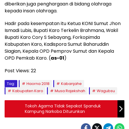
diberikan juga penghargaan di bidang olahraga
kepada insan olahraga.
Hadir pada kesempatan itu Ketua KONI Sumut Jhon
Ismadi Lubis, Bupati Karo Terkelin Brahmana, Wakil
Bupati Karo Cory S Sebayang, Forkopimda
Kabupaten Karo, Kadispora Sumut Baharuddin
Siagian, Kepala OPD Pemprov Sumut dan Kepala
OPD Pemkab Karo. (
as-01
)
Post Views:
22
Tag:
Haorna 2018
Kabanjahe
Kabupaten Karo
Musa Rajekshah
Wagubsu
Tokoh Agama Tidak Sepakat Spanduk
Kampung Narkoba Diturunkan