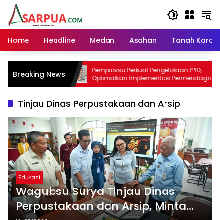
Langsung
ke
konten
Home
Headline
Medan
Asahan
Tanah Karo
Pemprovsu Perkuat Pengelolaan PPID,
Pelajar
Breaking News
Optimalkan Implementasi Permendagri
Sekolah
Nomor 2 Tahun 2026
Ringan
Tinjau Dinas Perpustakaan dan Arsip
Edukasi
Wagubsu Surya Tinjau Dinas
Perpustakaan dan Arsip, Minta