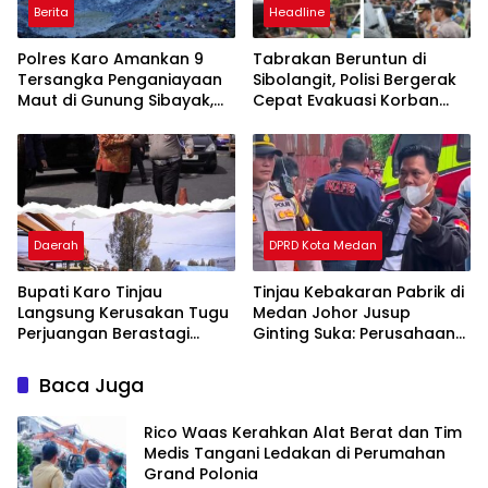
Berita
Headline
Polres Karo Amankan 9
Tabrakan Beruntun di
Tersangka Penganiayaan
Sibolangit, Polisi Bergerak
Maut di Gunung Sibayak,
Cepat Evakuasi Korban
Pemkab Karo Pastikan
dan Pulihkan Arus Lalu
Wisata Daerah Tetap
Lintas
Aman dan Kondusif
Daerah
DPRD Kota Medan
Bupati Karo Tinjau
Tinjau Kebakaran Pabrik di
Langsung Kerusakan Tugu
Medan Johor Jusup
Perjuangan Berastagi
Ginting Suka: Perusahaan
Akibat Ditabrak Truk
Harus Berikan Kompensasi,
Kepada Warga
Baca Juga
Terdampak
Rico Waas Kerahkan Alat Berat dan Tim
Medis Tangani Ledakan di Perumahan
Grand Polonia