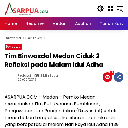
Langsung
ke
konten
Home
Headline
Medan
Asahan
Tanah Karo
Beranda
Peristiwa
Peristiwa
Tim Binwasdal Medan Ciduk 2
Refleksi pada Malam Idul Adha
18
Redaksi
2 Min Baca
23/08/2018
ASARPUA.COM – Medan – Pemko Medan
menurunkan Tim Pelaksanaan Pembinaan,
Pengawasan dan Pengendalian (Binwasdal) untuk
menertibkan tempat usaha hiburan dan rekreasi
yang beroperasi di malam Hari Raya Idul Adha 1439