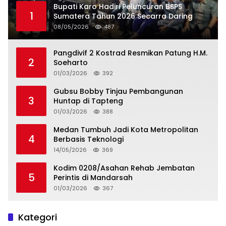
Bupati Karo Hadiri Peluncuran BSPS
1
Sumatera Tahun 2026 Secarra Daring
08/05/2026
487
Pangdivif 2 Kostrad Resmikan Patung H.M.
2
Soeharto
01/03/2026
392
Gubsu Bobby Tinjau Pembangunan
3
Huntap di Tapteng
01/03/2026
388
Medan Tumbuh Jadi Kota Metropolitan
4
Berbasis Teknologi
14/05/2026
369
Kodim 0208/Asahan Rehab Jembatan
5
Perintis di Mandarsah
01/03/2026
367
Kategori