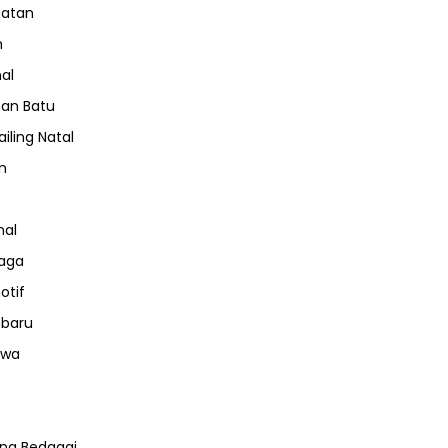
hatan
m
nal
an Batu
iling Natal
n
nal
aga
otif
nbaru
iwa
ng Bedagai