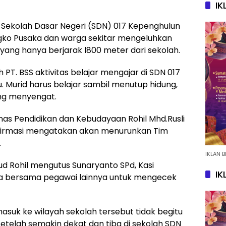
IK
Sekolah Dasar Negeri (SDN) 017 Kepenghulun
ko Pusaka dan warga sekitar mengeluhkan
yang hanya berjarak l800 meter dari sekolah.
 PT. BSS aktivitas belajar mengajar di SDN 017
Murid harus belajar sambil menutup hidung,
ng menyengat.
nas Pendidikan dan Kebudayaan Rohil Mhd.Rusli
onfirmasi mengatakan akan menurunkan Tim
.
IKLAN B
ud Rohil mengutus Sunaryanto SPd, Kasi
IK
a bersama pegawai lainnya untuk mengecek
suk ke wilayah sekolah tersebut tidak begitu
elah semakin dekat dan tiba di sekolah SDN