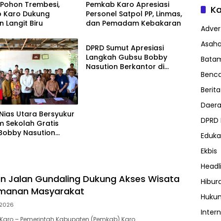
Pohon Trembesi,
Pemkab Karo Apresiasi
Ka
 Karo Dukung
Personel Satpol PP, Linmas,
 Langit Biru
dan Pemadam Kebakaran
Advert
Daerah
Asah
DPRD Sumut Apresiasi
Langkah Gubsu Bobby
Bata
Nasution Berkantor di
Benc
Kepulauan Nias, Percepat
Pembangunan
Berita
h
Daer
 Nias Utara Bersyukur
DPRD
m Sekolah Gratis
Bobby Nasution
Eduka
kan Beban Orang Tua
Ekbis
Headl
n Jalan Gundaling Dukung Akses Wisata
Hibur
manan Masyarakat
Huku
2026
Inter
Karo – Pemerintah Kabupaten (Pemkab) Karo…