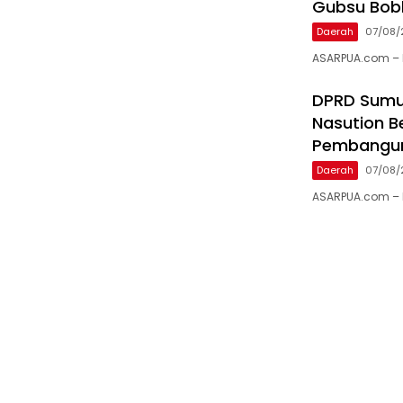
Gubsu Bob
Daerah
07/08/
ASARPUA.com – N
DPRD Sumu
Nasution B
Pembangu
Daerah
07/08/
ASARPUA.com – N