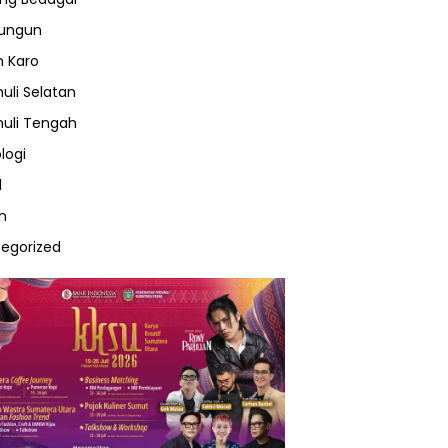
lungun
 Karo
uli Selatan
uli Tengah
logi
l
m
egorized