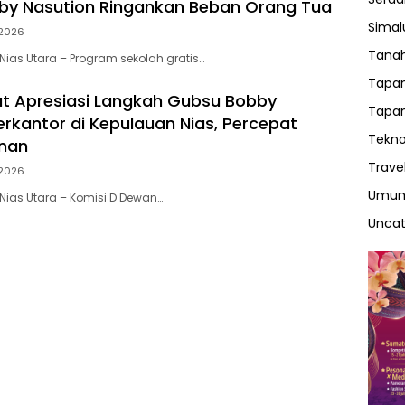
by Nasution Ringankan Beban Orang Tua
Sima
2026
Tanah
ias Utara – Program sekolah gratis…
Tapan
t Apresiasi Langkah Gubsu Bobby
Tapan
erkantor di Kepulauan Nias, Percepat
Tekno
nan
Trave
2026
Umu
ias Utara – Komisi D Dewan…
Uncat