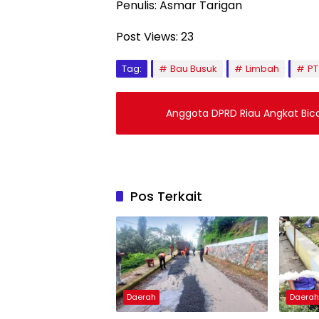
Penulis: Asmar Tarigan
Post Views:
23
Tag:
Bau Busuk
Limbah
PT
Anggota DPRD Riau Angkat Bica
Pos Terkait
Daerah
Daera