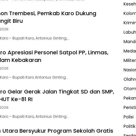
Kese
on Trembesi, Pemkab Karo Dukung
Kolo
ngit Biru
Krimi
2026
Labuh
ro – Bupati Karo, Antonius Ginting,…
Manda
Meda
o Apresiasi Personel Satpol PP, Linmas,
dam Kebakaran
Militer
2026
Nasio
aro – Bupati Karo Antonius Ginting…
Olahr
Otom
o Gelar Gerak Jalan Tingkat SD dan SMP,
Peka
HUT Ke-81 RI
Perist
2026
aro – Bupati Karo, Antonius Ginting…
Polisi
Politik
as Utara Bersyukur Program Sekolah Gratis
Serda