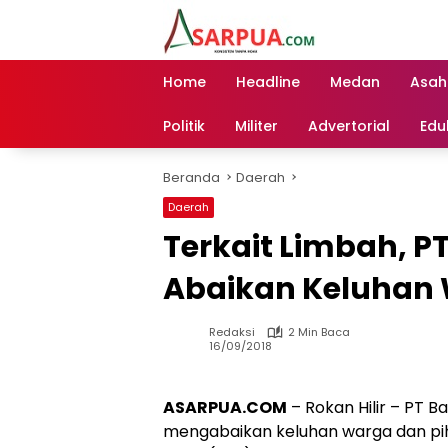
Langsung
ke
konten
Home
Headline
Medan
Asah
Politik
Militer
Advertorial
Edu
Beranda
Daerah
Daerah
Terkait Limbah, P
Abaikan Keluhan
Redaksi
2 Min Baca
16/09/2018
ASARPUA.COM
– Rokan Hilir – PT B
mengabaikan keluhan warga dan piha