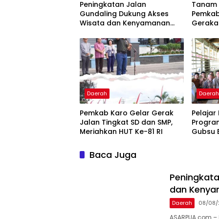
Peningkatan Jalan
Tanam 
Gundaling Dukung Akses
Pemkab
Wisata dan Kenyamanan
Gerakan
Masyarakat
Daerah
Daera
Pemkab Karo Gelar Gerak
Pelajar
Jalan Tingkat SD dan SMP,
Progra
Meriahkan HUT Ke-81 RI
Gubsu 
Ringan
Baca Juga
Peningkata
dan Kenya
Daerah
08/08/
ASARPUA.com – 