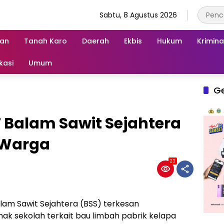
Sabtu, 8 Agustus 2026
an
Tanah Karo
Daerah
Ekbis
Hukum
Krimina
kasi
Umum
G
T Balam Sawit Sejahtera
 Warga
23
alam Sawit Sejahtera (BSS) terkesan
k sekolah terkait bau limbah pabrik kelapa