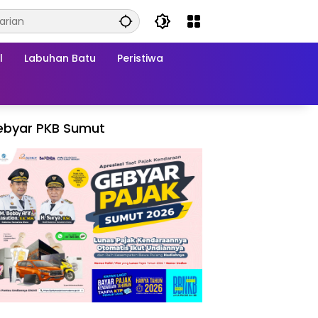
l
Labuhan Batu
Peristiwa
ebyar PKB Sumut