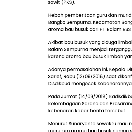
sawit (PKS).
Heboh pemberitaan guru dan murid 
Bangko Sempurna, Kecamatan Bang
aroma bau busuk dari PT Balam BSS 
Akibat bau busuk yang diduga limbah
Balam Sempurna menjadi terganggu. 
karena aroma bau busuk limbah ya
Adanya permasalahan ini, Kepala Di
Sarief, Rabu (12/09/2018) saat dik
Disdikbud mengecek kebenarannya
Pada Jum’at (14/09/2018) Kadisdikb
Kelembagaan Sarana dan Prasaran
kebenaran kabar berita tersebut.
Menurut Sunaryanto sewaktu mau ma
mencium aroma bau busuk namun set