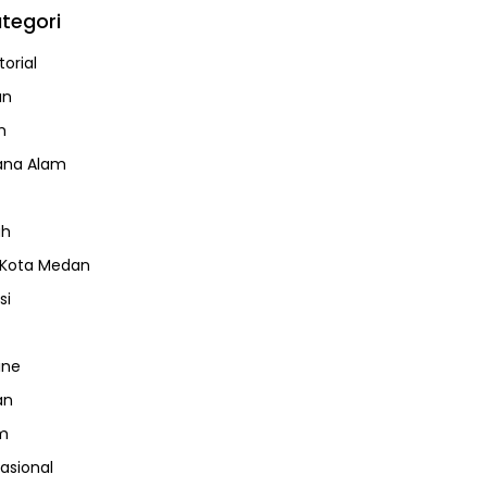
tegori
orial
an
m
ana Alam
ah
 Kota Medan
si
ine
an
m
nasional