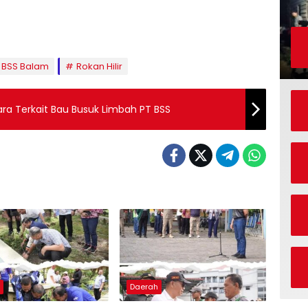
 BSS Balam
Rokan Hilir
ra Terkait Bau Busuk Limbah PT BSS
h
Daerah