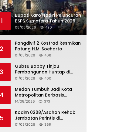
Bupati Karo Hadiri Peluncuran
1
BSPS Sumatera Tahun 2026
Secarra Daring
08/05/2026
490
Pangdivif 2 Kostrad Resmikan
2
Patung H.M. Soeharto
01/03/2026
406
Gubsu Bobby Tinjau
3
Pembangunan Huntap di
Tapteng
01/03/2026
400
Medan Tumbuh Jadi Kota
4
Metropolitan Berbasis
Teknologi
14/05/2026
373
Kodim 0208/Asahan Rehab
5
Jembatan Perintis di
Mandarsah
01/03/2026
368