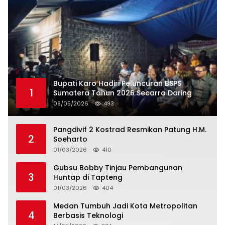
Bupati Karo Hadiri Peluncuran BSPS
1
Sumatera Tahun 2026 Secarra Daring
08/05/2026
493
Pangdivif 2 Kostrad Resmikan Patung H.M.
2
Soeharto
01/03/2026
410
Gubsu Bobby Tinjau Pembangunan
3
Huntap di Tapteng
01/03/2026
404
Medan Tumbuh Jadi Kota Metropolitan
4
Berbasis Teknologi