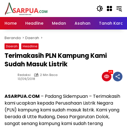
Langsung
ke
konten
Home
Headline
Medan
Asahan
Tanah Karo
Beranda
Daerah
Daerah
Headline
Terimakasih PLN Kampung Kami
Sudah Masuk Listrik
25
Redaksi
2 Min Baca
13/09/2018
ASARPUA.COM
– Padang Sidempuan – Terimakasih
kami ucapkan kepada Perusahaan Listrik Negara
(PLN) kampung kami sudah masuk listrik. Kami yang
berada di Utte Rudang, Desa Pargarutan Dolok,
sangat senang kampung kami sudah terang