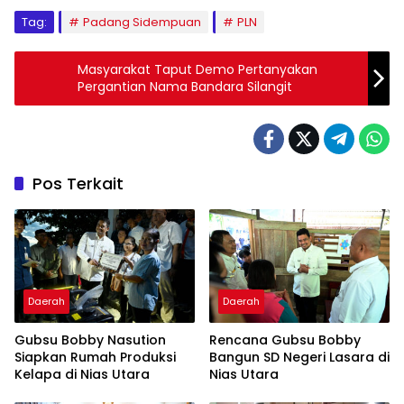
Tag:
Padang Sidempuan
PLN
Masyarakat Taput Demo Pertanyakan
Pergantian Nama Bandara Silangit
Pos Terkait
Daerah
Daerah
Gubsu Bobby Nasution
Rencana Gubsu Bobby
Siapkan Rumah Produksi
Bangun SD Negeri Lasara di
Kelapa di Nias Utara
Nias Utara