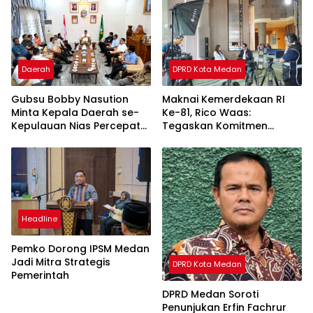
Daerah
DPRD Kota Medan
Gubsu Bobby Nasution
Maknai Kemerdekaan RI
Minta Kepala Daerah se-
Ke-81, Rico Waas:
Kepulauan Nias Percepat
Tegaskan Komitmen
Usulan BKP 2027
Pelayanan Primer
Headline
Pemko Dorong IPSM Medan
Jadi Mitra Strategis
DPRD Kota Medan
Pemerintah
DPRD Medan Soroti
Penunjukan Erfin Fachrur