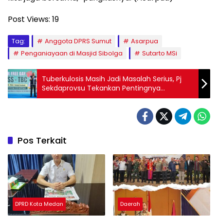
Post Views:
19
Tag:
Anggota DPRS Sumut
Asarpua
Penganiayaan di Masjid Sibolga
Sutarto MSi
Tuberkulosis Masih Jadi Masalah Serius, Pj
Sekdaprovsu Tekankan Pentingnya
Kepedulian Bersama
Pos Terkait
DPRD Kota Medan
Daerah