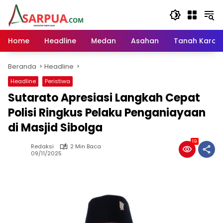
Langsung
ke
konten
Home
Headline
Medan
Asahan
Tanah Karo
Beranda
Headline
Headline
Peristiwa
Sutarato Apresiasi Langkah Cepat
Polisi Ringkus Pelaku Penganiayaan
di Masjid Sibolga
19
Redaksi
2 Min Baca
09/11/2025