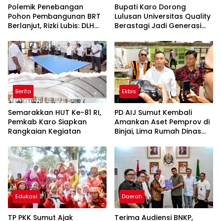
Polemik Penebangan
Bupati Karo Dorong
Pohon Pembangunan BRT
Lulusan Universitas Quality
Berlanjut, Rizki Lubis: DLH
Berastagi Jadi Generasi
Medan Jangan Buang
Inovatif dan Berintegritas
Badan
Berita
Ekbis
Semarakkan HUT Ke-81 RI,
PD AIJ Sumut Kembali
Pemkab Karo Siapkan
Amankan Aset Pemprov di
Rangkaian Kegiatan
Binjai, Lima Rumah Dinas
Eks Bioskop Ria Dibongkar
Edukasi
Daerah
TP PKK Sumut Ajak
Terima Audiensi BNKP,