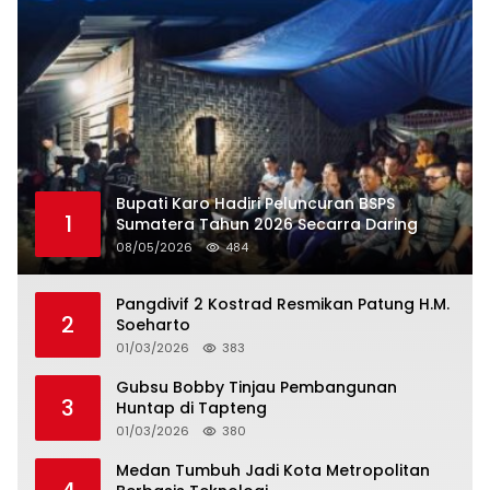
Bupati Karo Hadiri Peluncuran BSPS
1
Sumatera Tahun 2026 Secarra Daring
08/05/2026
484
Pangdivif 2 Kostrad Resmikan Patung H.M.
2
Soeharto
01/03/2026
383
Gubsu Bobby Tinjau Pembangunan
3
Huntap di Tapteng
01/03/2026
380
Medan Tumbuh Jadi Kota Metropolitan