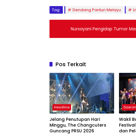
Tag:
Dendang Pantun Melayu
L
Nursayani Pengidap Tumor Ma
Pos Terkait
Headline
Daera
Jelang Penutupan Hari
Wakil B
Minggu, The Changcuters
Festiva
Guncang PRSU 2026
dan Pel