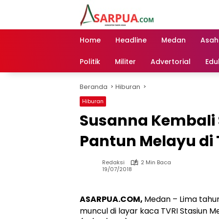
Langsung
ke
konten
Home
Headline
Medan
Asah
Politik
Militer
Advertorial
Edu
Beranda
Hiburan
Hiburan
Susanna Kembali
Pantun Melayu di
Redaksi
2 Min Baca
19/07/2018
ASARPUA.COM,
Medan – Lima tahu
muncul di layar kaca TVRI Stasiun