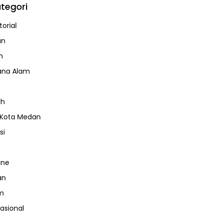
tegori
orial
an
m
ana Alam
ah
 Kota Medan
si
ine
an
m
nasional