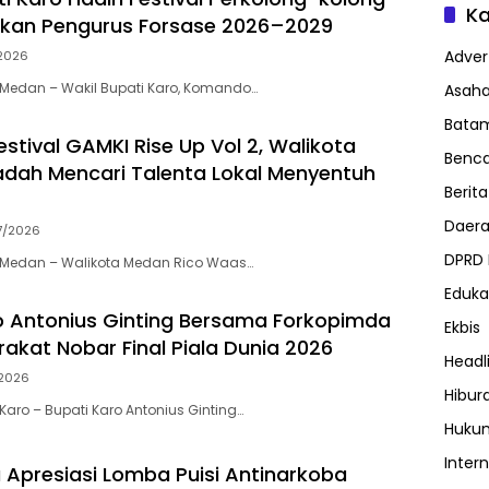
Ka
ikan Pengurus Forsase 2026–2029
Advert
2026
Medan – Wakil Bupati Karo, Komando…
Asah
Bata
estival GAMKI Rise Up Vol 2, Walikota
Benc
dah Mencari Talenta Lokal Menyentuh
Berita
Daer
7/2026
DPRD
Medan – Walikota Medan Rico Waas…
Eduka
o Antonius Ginting Bersama Forkopimda
Ekbis
akat Nobar Final Piala Dunia 2026
Headl
2026
Hibur
aro – Bupati Karo Antonius Ginting…
Huku
Inter
Apresiasi Lomba Puisi Antinarkoba