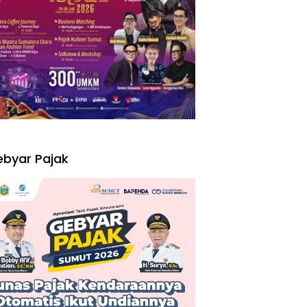
I
byar Pajak