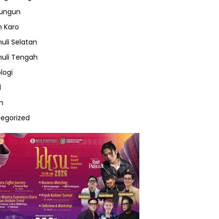
lungun
 Karo
uli Selatan
uli Tengah
logi
l
m
egorized