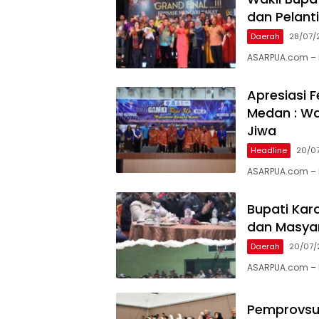
dan Pelant
Daerah
28/07/
ASARPUA.com – 
Apresiasi F
Medan : Wa
Jiwa
Headline
20/0
ASARPUA.com – 
Bupati Kar
dan Masyar
Daerah
20/07/
ASARPUA.com – K
Pemprovsu 