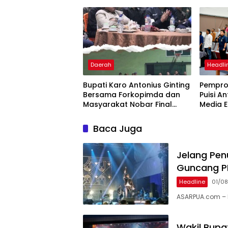
Forsas
Daerah
Headli
Bupati Karo Antonius Ginting
Pempro
Bersama Forkopimda dan
Puisi A
Masyarakat Nobar Final
Media E
Piala Dunia 2026
Muda
Baca Juga
Jelang Pen
Guncang P
Headline
01/0
ASARPUA.com – 
Wakil Bupat