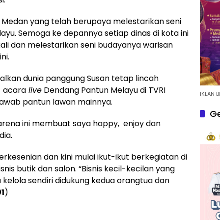
 Medan yang telah berupaya melestarikan seni
yu. Semoga ke depannya setiap dinas di kota ini
li dan melestarikan seni budayanya warisan
ni.
alkan dunia panggung Susan tetap lincah
a acara
live
Dendang Pantun Melayu di TVRI
IKLAN B
jawab pantun lawan mainnya.
Ge
karena ini membuat saya happy, enjoy dan
dia.
erkesenian dan kini mulai ikut-ikut berkegiatan di
snis butik dan salon. “Bisnis kecil-kecilan yang
 kelola sendiri didukung kedua orangtua dan
1
)