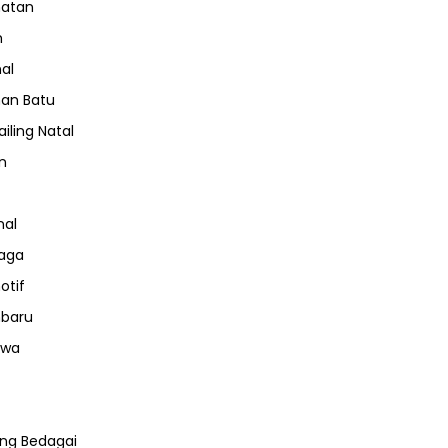
hatan
m
nal
an Batu
iling Natal
n
nal
aga
otif
nbaru
iwa
ng Bedagai