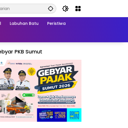
l
Labuhan Batu
Peristiwa
ebyar PKB Sumut