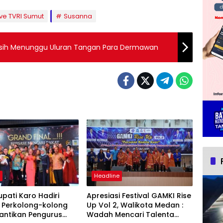
ive TVRI Sumut
Susanna
sih Menunggu Uluran Tangan Para Dermawan
h
Headline
upati Karo Hadiri
Apresiasi Festival GAMKI Rise
l Perkolong-kolong
Up Vol 2, Walikota Medan :
antikan Pengurus
Wadah Mencari Talenta