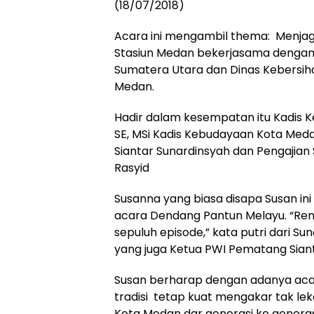
(18/07/2018)
Acara ini mengambil thema: Menjag
Stasiun Medan bekerjasama dengan P
Sumatera Utara dan Dinas Kebersih
Medan.
Hadir dalam kesempatan itu Kadis 
SE, MSi Kadis Kebudayaan Kota Me
Siantar Sunardinsyah dan Pengajian 
Rasyid
Susanna yang biasa disapa Susan ini
acara Dendang Pantun Melayu. “Ren
sepuluh episode,” kata putri dari 
yang juga Ketua PWI Pematang Siant
Susan berharap dengan adanya acar
tradisi tetap kuat mengakar tak le
Kota Medan dar generasi ke generas