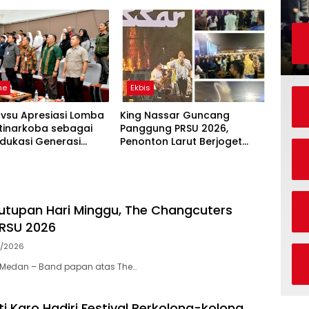
e 2026–2029
Lokal Menyentuh Jiwa
ne
Ekbis
vsu Apresiasi Lomba
King Nassar Guncang
ntinarkoba sebagai
Panggung PRSU 2026,
dukasi Generasi
Penonton Larut Berjoget
Hingga Larut Malam
utupan Hari Minggu, The Changcuters
RSU 2026
8/2026
Medan – Band papan atas The…
i Karo Hadiri Festival Perkolong-kolong