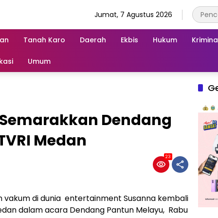
Jumat, 7 Agustus 2026
an
Tanah Karo
Daerah
Ekbis
Hukum
Krimina
kasi
Umum
G
 Semarakkan Dendang
 TVRI Medan
23
n vakum di dunia entertainment Susanna kembali
 Medan dalam acara Dendang Pantun Melayu, Rabu