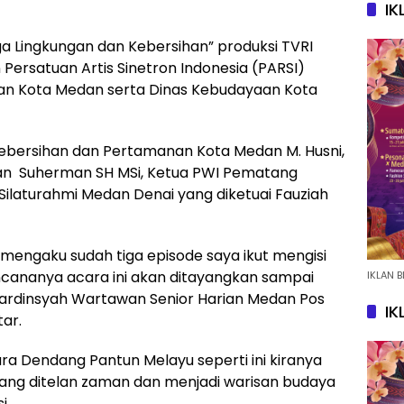
IK
a Lingkungan dan Kebersihan” produksi TVRI
ersatuan Artis Sinetron Indonesia (PARSI)
an Kota Medan serta Dinas Kebudayaan Kota
Kebersihan dan Pertamanan Kota Medan M. Husni,
dan Suherman SH MSi, Ketua PWI Pematang
Silaturahmi Medan Denai yang diketuai Fauziah
 mengaku sudah tiga episode saya ikut mengisi
cananya acara ini akan ditayangkan sampai
IKLAN B
Sunardinsyah Wartawan Senior Harian Medan Pos
IK
ar.
a Dendang Pantun Melayu seperti ini kiranya
kang ditelan zaman dan menjadi warisan budaya
i.