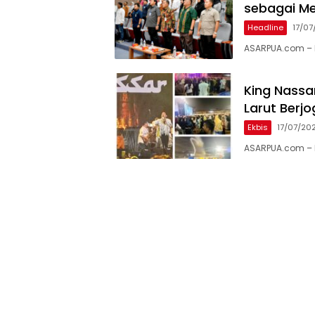
sebagai Me
Headline
17/07
ASARPUA.com – 
King Nass
Larut Berj
Ekbis
17/07/20
ASARPUA.com – M