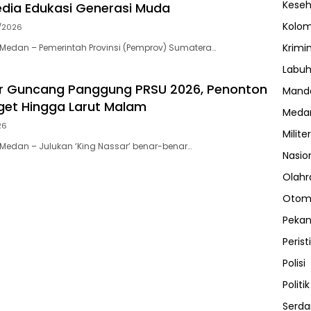
Kese
dia Edukasi Generasi Muda
Kolo
/2026
Krimi
Medan – Pemerintah Provinsi (Pemprov) Sumatera…
Labuh
ar Guncang Panggung PRSU 2026, Penonton
Manda
oget Hingga Larut Malam
Meda
26
Militer
edan – Julukan ‘King Nassar’ benar-benar…
Nasio
Olahr
Otom
Peka
Perist
Polisi
Politik
Serda