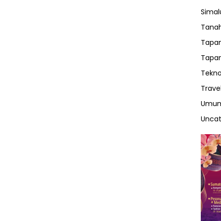
Sima
Tanah
Tapan
Tapan
Tekno
Trave
Umu
Uncat