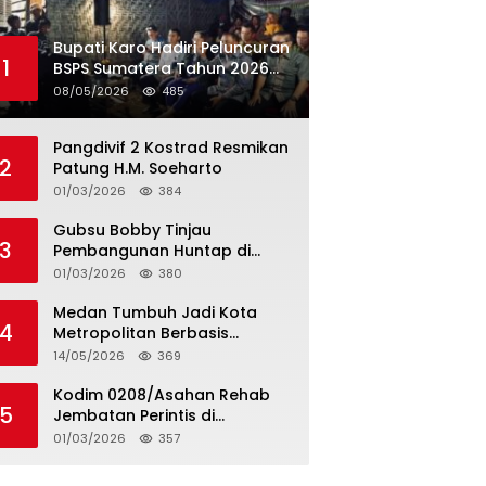
Bupati Karo Hadiri Peluncuran
1
BSPS Sumatera Tahun 2026
Secarra Daring
08/05/2026
485
Pangdivif 2 Kostrad Resmikan
2
Patung H.M. Soeharto
01/03/2026
384
Gubsu Bobby Tinjau
3
Pembangunan Huntap di
Tapteng
01/03/2026
380
Medan Tumbuh Jadi Kota
4
Metropolitan Berbasis
Teknologi
14/05/2026
369
Kodim 0208/Asahan Rehab
5
Jembatan Perintis di
Mandarsah
01/03/2026
357