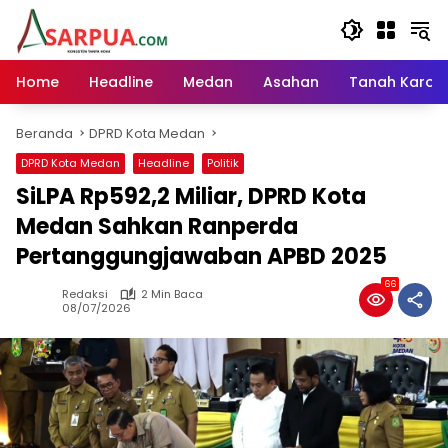
Langsung
ke
konten
Home
Headline
Medan
Asahan
Tanah Karo
Beranda
DPRD Kota Medan
DPRD Kota Medan
Headline
Politik
SiLPA Rp592,2 Miliar, DPRD Kota
Medan Sahkan Ranperda
Pertanggungjawaban APBD 2025
66
Redaksi
2 Min Baca
08/07/2026