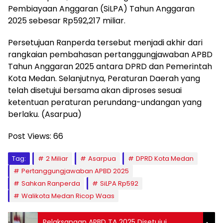
Pembiayaan Anggaran (SiLPA) Tahun Anggaran
2025 sebesar Rp592,217 miliar.
Persetujuan Ranperda tersebut menjadi akhir dari
rangkaian pembahasan pertanggungjawaban APBD
Tahun Anggaran 2025 antara DPRD dan Pemerintah
Kota Medan. Selanjutnya, Peraturan Daerah yang
telah disetujui bersama akan diproses sesuai
ketentuan peraturan perundang-undangan yang
berlaku. (Asarpua)
Post Views:
66
Tag:
2 Miliar
Asarpua
DPRD Kota Medan
Pertanggungjawaban APBD 2025
Sahkan Ranperda
SiLPA Rp592
Walikota Medan Ricop Waas
Pelaksanaan APBD TA 2025 Disetujui,