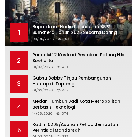
Bupati Karo Hadiri Peluncuran BSPS
1
Sumatera Tahun 2026 Secarra Daring
08/05/2026
493
Pangdivif 2 Kostrad Resmikan Patung H.M.
2
Soeharto
01/03/2026
410
Gubsu Bobby Tinjau Pembangunan
3
Huntap di Tapteng
01/03/2026
404
Medan Tumbuh Jadi Kota Metropolitan
4
Berbasis Teknologi
14/05/2026
374
Kodim 0208/Asahan Rehab Jembatan
5
Perintis di Mandarsah
01/03/2026
372