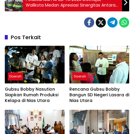
Walikota Medan Apresiasi Sinergitas Antara
Legislatif dan Eksekutif
Pos Terkait
Daerah
Daerah
Gubsu Bobby Nasution
Rencana Gubsu Bobby
Siapkan Rumah Produksi
Bangun SD Negeri Lasara di
Kelapa di Nias Utara
Nias Utara