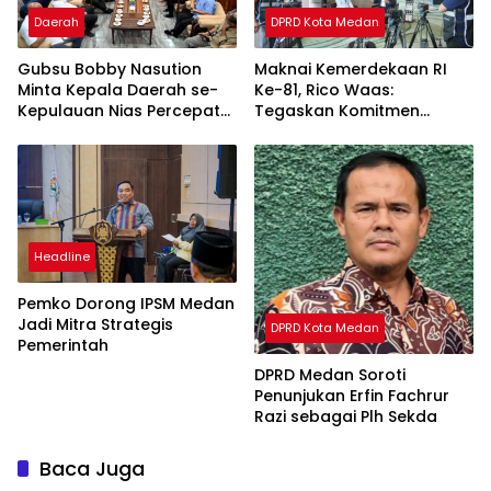
Daerah
DPRD Kota Medan
Gubsu Bobby Nasution
Maknai Kemerdekaan RI
Minta Kepala Daerah se-
Ke-81, Rico Waas:
Kepulauan Nias Percepat
Tegaskan Komitmen
Usulan BKP 2027
Pelayanan Primer
Headline
Pemko Dorong IPSM Medan
Jadi Mitra Strategis
DPRD Kota Medan
Pemerintah
DPRD Medan Soroti
Penunjukan Erfin Fachrur
Razi sebagai Plh Sekda
Baca Juga