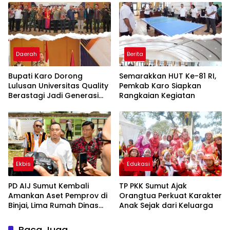
Badan
Daerah
Berita
Bupati Karo Dorong
Semarakkan HUT Ke-81 RI,
Lulusan Universitas Quality
Pemkab Karo Siapkan
Berastagi Jadi Generasi
Rangkaian Kegiatan
Inovatif dan Berintegritas
Ekbis
Edukasi
PD AIJ Sumut Kembali
TP PKK Sumut Ajak
Amankan Aset Pemprov di
Orangtua Perkuat Karakter
Binjai, Lima Rumah Dinas
Anak Sejak dari Keluarga
Eks Bioskop Ria Dibongkar
Baca Juga