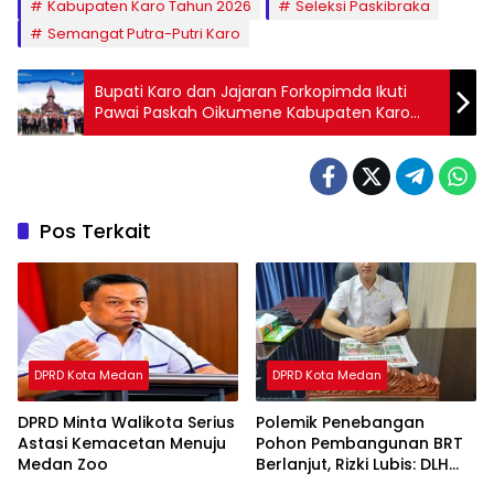
Kabupaten Karo Tahun 2026
Seleksi Paskibraka
Semangat Putra-Putri Karo
Bupati Karo dan Jajaran Forkopimda Ikuti
Pawai Paskah Oikumene Kabupaten Karo
Tahun 2026
Pos Terkait
DPRD Kota Medan
DPRD Kota Medan
DPRD Minta Walikota Serius
Polemik Penebangan
Astasi Kemacetan Menuju
Pohon Pembangunan BRT
Medan Zoo
Berlanjut, Rizki Lubis: DLH
Medan Jangan Buang