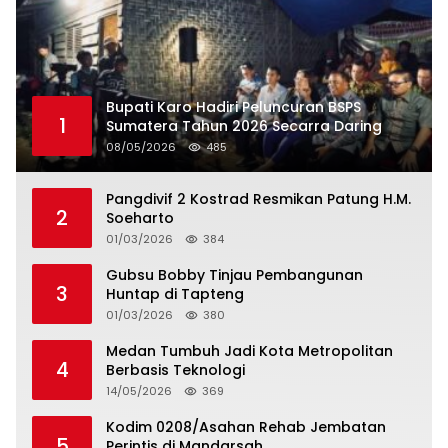
Bupati Karo Hadiri Peluncuran BSPS
1
Sumatera Tahun 2026 Secarra Daring
08/05/2026
485
Pangdivif 2 Kostrad Resmikan Patung H.M.
2
Soeharto
01/03/2026
384
Gubsu Bobby Tinjau Pembangunan
3
Huntap di Tapteng
01/03/2026
380
Medan Tumbuh Jadi Kota Metropolitan
4
Berbasis Teknologi
14/05/2026
369
Kodim 0208/Asahan Rehab Jembatan
5
Perintis di Mandarsah