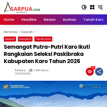
Langsung
ke
konten
Home
Headline
Medan
Asahan
Tanah Karo
Beranda
Daerah
Daerah
Headline
Tanah Karo
Semangat Putra-Putri Karo Ikuti
Rangkaian Seleksi Paskibraka
Kabupaten Karo Tahun 2026
56
Redaksi
2 Min Baca
13/04/2026