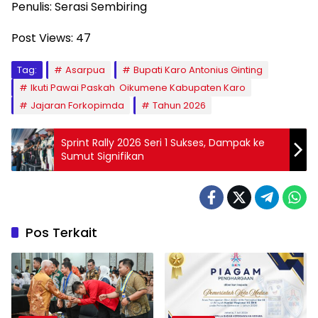
Penulis: Serasi Sembiring
Post Views:
47
Tag:
Asarpua
Bupati Karo Antonius Ginting
Ikuti Pawai Paskah Oikumene Kabupaten Karo
Jajaran Forkopimda
Tahun 2026
Sprint Rally 2026 Seri 1 Sukses, Dampak ke
Sumut Signifikan
Pos Terkait