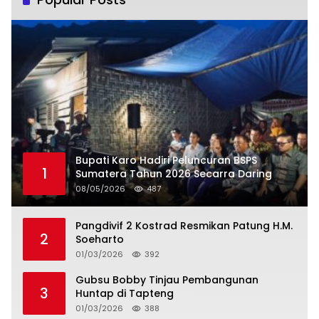
Bupati Karo Hadiri Peluncuran BSPS
1
Sumatera Tahun 2026 Secarra Daring
08/05/2026
487
Pangdivif 2 Kostrad Resmikan Patung H.M.
2
Soeharto
01/03/2026
392
Gubsu Bobby Tinjau Pembangunan
3
Huntap di Tapteng
01/03/2026
388