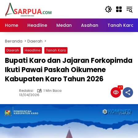
Langsung
ke
konten
Home
Headline
Medan
Asahan
Tanah Karo
Beranda
Daerah
Daerah
Headline
Tanah Karo
Bupati Karo dan Jajaran Forkopimda
Ikuti Pawai Paskah Oikumene
Kabupaten Karo Tahun 2026
47
Redaksi
1 Min Baca
13/04/2026