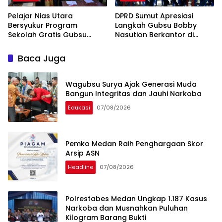
Pelajar Nias Utara
DPRD Sumut Apresiasi
Bersyukur Program
Langkah Gubsu Bobby
Sekolah Gratis Gubsu
Nasution Berkantor di
Bobby Nasution Ringankan
Kepulauan Nias, Percepat
Beban Orang Tua
Pembangunan
Baca Juga
Wagubsu Surya Ajak Generasi Muda
Bangun Integritas dan Jauhi Narkoba
Edukasi
07/08/2026
Pemko Medan Raih Penghargaan Skor
Arsip ASN
Headline
07/08/2026
Polrestabes Medan Ungkap 1.187 Kasus
Narkoba dan Musnahkan Puluhan
Kilogram Barang Bukti