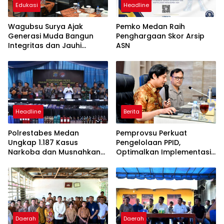
Edukasi
Headline
Wagubsu Surya Ajak
Pemko Medan Raih
Generasi Muda Bangun
Penghargaan Skor Arsip
Integritas dan Jauhi
ASN
Narkoba
Headline
Berita
Polrestabes Medan
Pemprovsu Perkuat
Ungkap 1.187 Kasus
Pengelolaan PPID,
Narkoba dan Musnahkan
Optimalkan Implementasi
Puluhan Kilogram Barang
Permendagri Nomor 2
Bukti
Tahun 2026
Daerah
Daerah